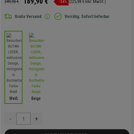
189,90 €
249,90 €
(225,98 € Inkl. MwSt.)
-24%
Gratis Versand
Vorrätig. Sofort lieferbar
Weiß
Beige
-
+