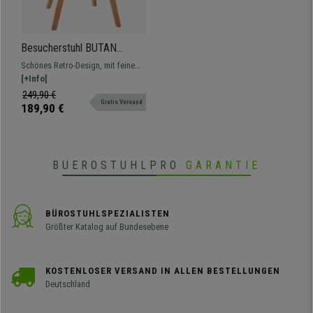
Besucherstuhl BUTAN
LEDER, exklusives Design,
Schönes Retro-Design, mit feinem
Holzgestell in Buchenfarben,
Holz in Buchenfarben und
[+Info]
Farbe Weiß
hochwertigem Kunstlederbezug.
249,90 €
Gratis Versand
Zum Verlieben.
189,90 €
BUEROSTUHLPRO
GARANTIE
BÜROSTUHLSPEZIALISTEN
Größter Katalog auf Bundesebene
KOSTENLOSER VERSAND IN ALLEN BESTELLUNGEN
Deutschland