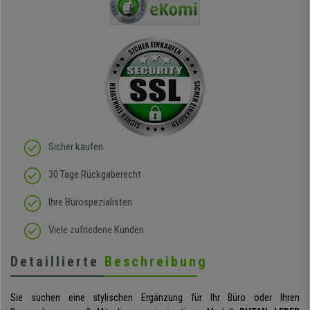
eigentlich zwei linke
Produkt.
Hände hat :) Von der
Qualität des Stuhls bin
ich absolut begeistert, er
sieht richtig hochwertig
aus und das beste: man
sitzt darin auch wirklich
gut! Die Sitzfläche, eine
Art straffes aber auch
elastisches Gewebe passt
sich der
Körperbewegung an.
Klare Kaufempfehlung!
Sicher kaufen
30 Tage Rückgaberecht
Ihre Bürospezialisten
Viele zufriedene Kunden
Detaillierte
Beschreibung
Sie suchen eine stylischen Ergänzung für Ihr Büro oder Ihren