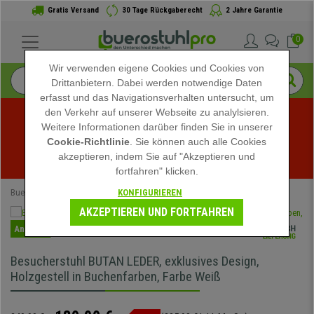
Gratis Versand
30 Tage Rückgaberecht
2 Jahre Garantie
0
Wir verwenden eigene Cookies und Cookies von
Drittanbietern. Dabei werden notwendige Daten
erfasst und das Navigationsverhalten untersucht, um
den Verkehr auf unserer Webseite zu analylsieren.
Weitere Informationen darüber finden Sie in unserer
Sommerschlussverkauf bei buerostuhlpro! Exklusive 
Cookie-Richtlinie
. Sie können auch alle Cookies
akzeptieren, indem Sie auf "Akzeptieren und
Rabatte für kurze Zeit - 
Aktion ansehen
 -
fortfahren" klicken.
KONFIGURIEREN
Buerostuhlpro
Bürostühle
Konferenzstühle
AKZEPTIEREN UND FORTFAHREN
Angebot
Besucherstuhl BUTAN LEDER, exklusives Design,
Holzgestell in Buchenfarben, Farbe Weiß