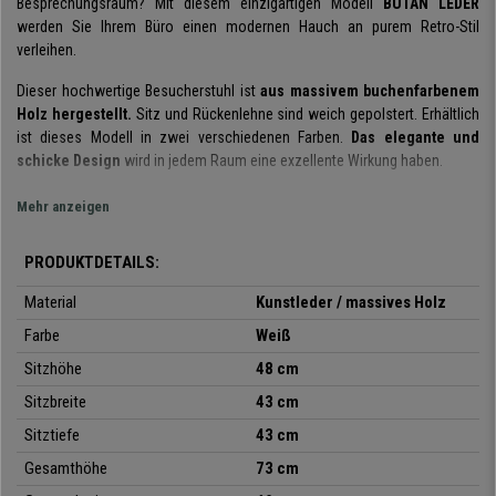
Besprechungsraum? Mit diesem einzigartigen Modell
BUTAN LEDER
werden Sie Ihrem Büro einen modernen Hauch an purem Retro-Stil
verleihen.
Dieser hochwertige Besucherstuhl ist
aus massivem buchenfarbenem
Holz hergestellt.
Sitz und Rückenlehne sind weich gepolstert. Erhältlich
ist dieses Modell in zwei verschiedenen Farben.
Das elegante und
schicke Design
wird in jedem Raum eine exzellente Wirkung haben.
Aber da ein schönes Design nicht alles sein kann, ist dieses Modell
Mehr anzeigen
zusätzlich noch
ganz besonders bequem und praktisch.
Bequem ist
der Stuhl vor allem aufgrund seiner
weichen Polsterung
. Die kurvigen
PRODUKTDETAILS:
Konturen ergeben ein harmonisches, modernes Gesamtbild, das Qualität
und Eleganz widerspiegelt,
die Ihre Kunden und Besucher bestimmt
Material
Kunstleder / massives Holz
zu schätzen wissen.
Farbe
Weiß
Die Polsterung des Stuhls ist mit
elegantem Kunstlederbezug
Sitzhöhe
48 cm
überzogen. Sicher und stabil steht dieser Stuhl auf seinem
Sitzbreite
43 cm
Vierfußgestell aus massivem Holz.
Dabei ist die Endfertigung
makellos. Holz hat einen wärmenden Effekt, der an Natur erinnert. Sie
Sitztiefe
43 cm
werden seinen positiven Einfluss sofort bemerken. Um auch den Boden
Gesamthöhe
73 cm
zu schonen, verfügen die Stuhlbeine über
Fußbeschichtungen,
die eine