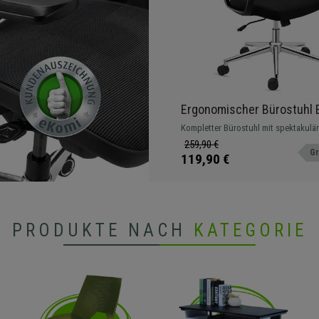
Ergonomischer Bürostuhl 
Lordosenstütze, Wippfunkt
Kompletter Bürostuhl mit spektakulär
Schwarz
Lordosenstütze, äußerst komfortabel
259,90 €
Gr
widerstandsfähig, mit Metallfußkreuz
119,90 €
PRODUKTE NACH
KATEGORIE