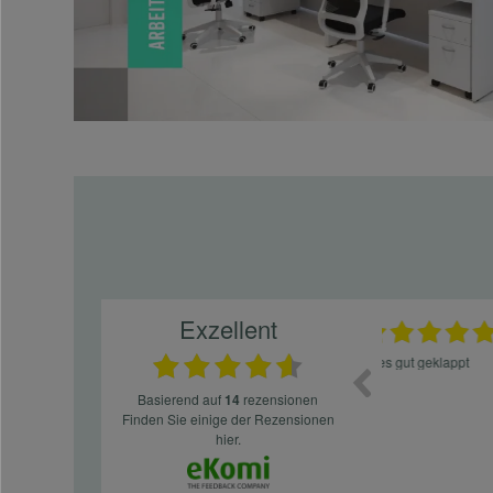
Exzellent
30.05.2026
21.05.2026
geres
Lieferung: es ging schnell und die Ware war
Der Stuhl ist e
ordentlich verpackt und unbeschädigt. Der
rollt auch auf 
Zusammenbau ging flott, sogar für mich der
Montage war ge
basierend auf
14
rezensionen
eigentlich zwei linke Hände hat :) Von der
Produkt.
finden Sie einige der Rezensionen
Qualität des Stuhls bin ich absolut begeistert,
er sieht richtig hochwertig aus und das beste:
hier.
man sitzt darin auch wirklich gut! Die
Sitzfläche, eine Art straffes aber auch
elastisches Gewebe passt sich der