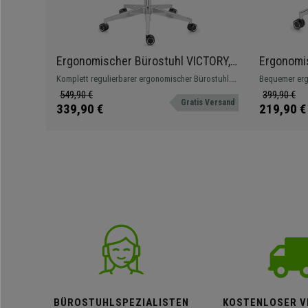
Ergonomischer Bürostuhl VICTORY,
Ergonomi
100% regulierbar, maximaler
Lordosens
Komplett regulierbarer ergonomischer Bürostuhl.
Bequemer erg
Komfort, 8h-Nutzung, Netzstoff,
Nutzung, 
Suchen Sie maximalen Komfort und ein Produkt
Lordosenstüt
549,90 €
399,90 €
Gratis Versand
Farbe Schwarz
bester Kategorie? Garantiert ein Volltreffer!
atmungsaktiv
339,90 €
219,90 €
Materialien he
BÜROSTUHLSPEZIALISTEN
KOSTENLOSER V