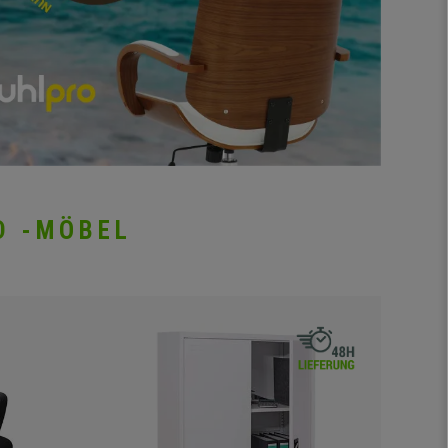
D -MÖBEL
-29%
Neuheit