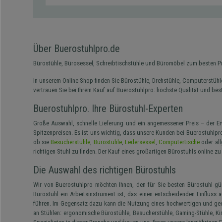
Körperbewegung an. Klare Kaufempfehlung!
Über Buerostuhlpro.de
Bürostühle, Bürosessel, Schreibtischstühle und Büromöbel zum besten P
In unserem Online-Shop finden Sie Bürostühle, Drehstühle, Computerstühl
vertrauen Sie bei Ihrem Kauf auf Buerostuhlpro: höchste Qualität und bes
Buerostuhlpro. Ihre Bürostuhl-Experten
Große Auswahl, schnelle Lieferung und ein angemessener Preis – der Er
Spitzenpreisen. Es ist uns wichtig, dass unsere Kunden bei Buerostuhlp
ob sie
Besucherstühle
,
Bürostühle
,
Ledersessel
,
Computertische
oder al
richtigen Stuhl zu finden. Der Kauf eines großartigen Bürostuhls online zu
Die Auswahl des richtigen Bürostuhls
Wir von Buerostuhlpro möchten Ihnen, den für Sie besten Bürostuhl güns
Bürostuhl ein Arbeitsinstrument ist, das einen entscheidenden Einfluss
führen. Im Gegensatz dazu kann die Nutzung eines hochwertigen und gee
an Stühlen: ergonomische Bürostühle, Besucherstühle, Gaming-Stühle, Kin