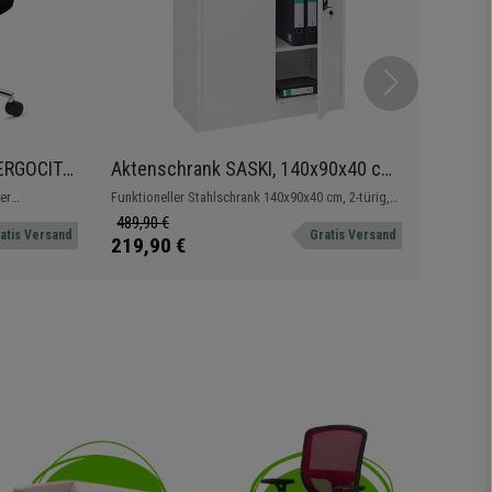
ERGOCITY,
Aktenschrank SASKI, 140x90x40 cm,
Ecksch
ion, Farbe
2-türig, Stahlschrank, Farbe Weiß
168x12
er
Funktioneller Stahlschrank 140x90x40 cm, 2-türig,
Praktisch
Holz, F
, robust und
modernes Design mit viel Stauraum
schwarz l
489,90 €
279,90 
atis Versand
Gratis Versand
.
219,90 €
199,90