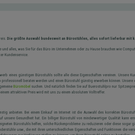
reis.
Die größte Auswahl bundesweit an Bürostühlen, alles sofort lieferbar mit
e und alles, was Sie für das Büro im Unternehmen oder zu Hause brauchen wie Computer
ter Kundenservice.
werb eines günstigen Bürostuhls sollte alle diese Eigenschaften vereinen. Unsere Ku
ro professionell beraten werden und einen Bürostuhl günstig erwerben können. Unsere
lgemeine
Büromöbel
suchen. Und natürlich finden Sie auf Buerostuhlpro nur Spitzenprei
 einem attraktiven Preis wird mit uns zu einem absolutem Volltreffer.
tig anbieten. Bei einem Einkauf im Internet ist die Auswahl des korrekten Bürostuh
 auf unsere Gesundheit hat. Ein billiger Bürostuhl von minderwertiger Qualität kan
igneten Bürostuhls helfen, solche Rückenprobleme zu reduzieren oder diese sogar gä
derstühle usw., die mit ihren unterschiedlichen Eigenschaften und Funktionen die ve