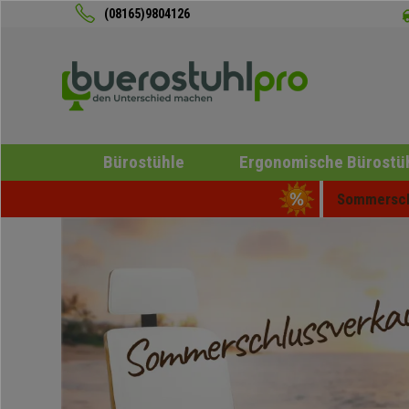
(08165)9804126
Bürostühle
Ergonomische Bürostü
Sommerschl