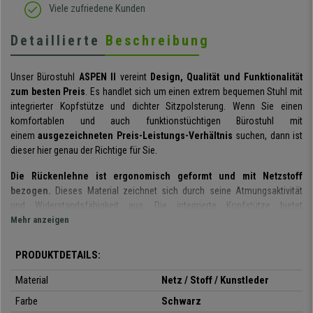
Viele zufriedene Kunden
Detaillierte
Beschreibung
Unser Bürostuhl
ASPEN II
vereint
Design, Qualität und Funktionalität
zum besten Preis
. Es handlet sich um einen
extrem bequemen Stuhl mit
integrierter Kopfstütze und dichter Sitzpolsterung.
Wenn Sie einen
komfortablen und auch funktionstüchtigen Bürostuhl mit
einem
ausgezeichneten Preis-Leistungs-Verhältnis
suchen, dann ist
dieser hier genau der Richtige für Sie.
Die Rückenlehne ist ergonomisch geformt und mit Netzstoff
bezogen.
Dieses Material zeichnet sich durch seine Atmungsaktivität
und Widerstandsfähigkeit aus. Die integrierte Kopfstütze bietet
zusätzlichen Halt für Kopf und Nacken. Zudem kommt die Rückenlehne
Mehr anzeigen
mit einer integrierten, großzügig gepolsterten und
verstellbaren
Lordosenstütze.
Mit einer Bandfixierung kann sie ganz einfach in die
PRODUKTDETAILS:
richtige Position verrückt oder bei Bedarf ganz entfernt werden.
Material
Netz / Stoff / Kunstleder
Ein weiteres Plus an Komfort bietet die
integrierte
Farbe
Schwarz
Wippmechanik
. Durch Herausziehen des Hebels wird die Wippfunktion