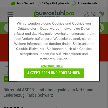
Gratis Versand
30 Tage Rückgaberecht
2 Jahre Garantie
0
Wir verwenden eigene Cookies und Cookies von
Drittanbietern. Dabei werden notwendige Daten
erfasst und das Navigationsverhalten untersucht, um
den Verkehr auf unserer Webseite zu analylsieren.
Weitere Informationen darüber finden Sie in unserer
Sommerschlussverkauf bei buerostuhlpro! Exklusive 
Cookie-Richtlinie
. Sie können auch alle Cookies
akzeptieren, indem Sie auf "Akzeptieren und
Rabatte für kurze Zeit - 
Aktion ansehen
 -
fortfahren" klicken.
KONFIGURIEREN
Buerostuhlpro
Speziell
Home escaparate 1
AKZEPTIEREN UND FORTFAHREN
Angebot
Bürostuhl ASPEN II mit atmungsaktivem Netz- und
Lederbezug, Farbe Schwarz