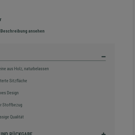
r
te Beschreibung ansehen
eine aus Holz, naturbelassen
terte Sitzfläche
ives Design
r Stoffbezug
ssige Qualität
UND RÜCKGABE