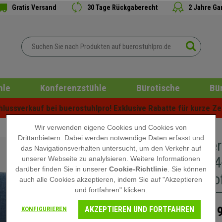
Gratis Versand
30 Tage Rückgaberecht
2 Jahre Ga
hle
Konferenzstühle
Bürotische
Bü
ussverkauf bei buerostuhlpro! Exklusive Rabatte für kurze Zei
Wir verwenden eigene Cookies und Cookies von
Drittanbietern. Dabei werden notwendige Daten erfasst und
Besuchers
das Navigationsverhalten untersucht, um den Verkehr auf
Modell, 
unserer Webseite zu analylsieren. Weitere Informationen
darüber finden Sie in unserer
Cookie-Richtlinie
. Sie können
Holz, St
auch alle Cookies akzeptieren, indem Sie auf "Akzeptieren
und fortfahren" klicken.
AKZEPTIEREN UND FORTFAHREN
139
KONFIGURIEREN
209,90 €