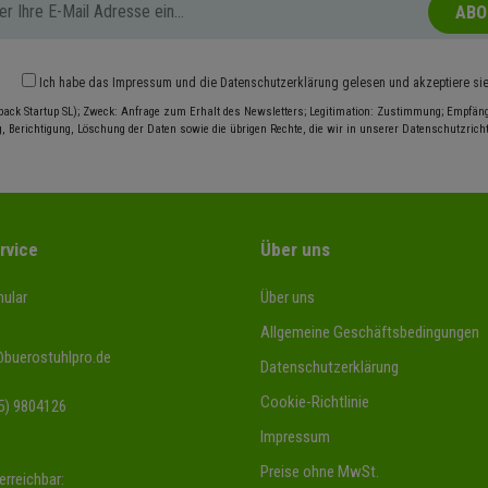
ABO
Ich habe das
Impressum
und die
Datenschutzerklärung
gelesen und akzeptiere si
pack Startup SL); Zweck: Anfrage zum Erhalt des Newsletters; Legitimation: Zustimmung; Empfänge
, Berichtigung, Löschung der Daten sowie die übrigen Rechte, die wir in unserer Datenschutzrichtl
rvice
Über uns
ular
Über uns
Allgemeine Geschäftsbedingungen
@buerostuhlpro.de
Datenschutzerklärung
Cookie-Richtlinie
5) 9804126
Impressum
Preise ohne MwSt.
erreichbar: