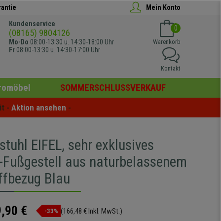
rantie
Mein Konto
Kundenservice
0
(08165) 9804126
Mo-Do
08:00-13:30 u. 14:30-18:00 Uhr
Warenkorb
Fr
08:00-13:30 u. 14:30-17:00 Uhr
Kontakt
romöbel
SOMMERSCHLUSSVERKAUF
t - 
Aktion ansehen
 -
tuhl EIFEL, sehr exklusives
4-Fußgestell aus naturbelassenem
offbezug Blau
,90 €
(166,48 € Inkl. MwSt.)
-33%