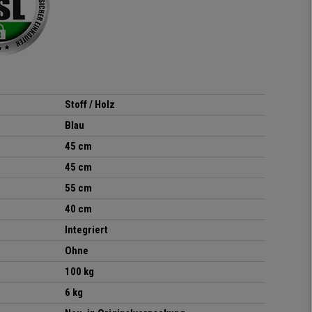
elastisches Gewebe passt
sich der
Körperbewegung an.
Klare Kaufempfehlung!
Stoff / Holz
Blau
45 cm
45 cm
55 cm
40 cm
Integriert
Ohne
100 kg
6 kg