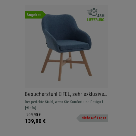
Angebot
Besucherstuhl EIFEL, sehr exklusives
Modell, 4-Fußgestell aus
Der perfekte Stuhl, wenn Sie Komfort und Design für
naturbelassenem Holz, Stoffbezug
Büro, Wartezimmer usw. suchen.
[+Info]
Blau
209,90 €
Nicht auf Lager
139,90 €