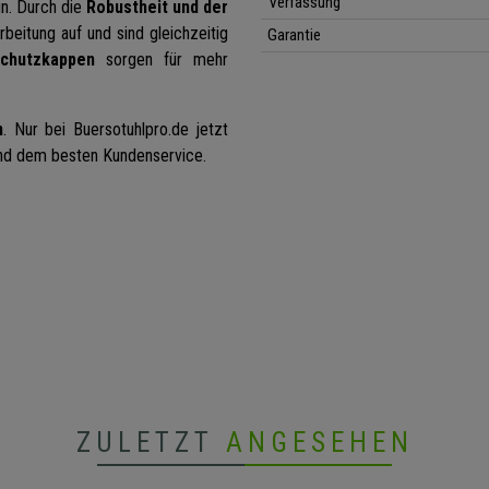
Verfassung
gn. Durch die
Robustheit und der
beitung auf und sind gleichzeitig
Garantie
Schutzkappen
sorgen für mehr
n
. Nur bei Buersotuhlpro.de jetzt
nd dem besten Kundenservice.
ZULETZT
ANGESEHEN