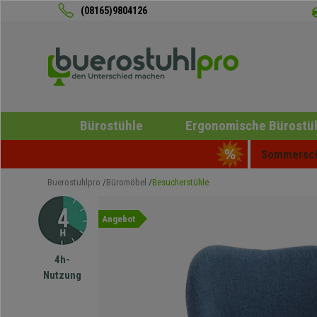
(08165)9804126
Bürostühle
Ergonomische Bürostü
Sommerschl
Buerostuhlpro
Büromöbel
Besucherstühle
Angebot
4h-
Nutzung