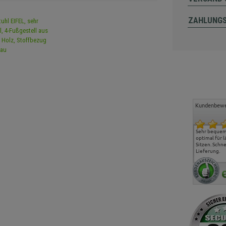
ZAHLUNG
Kundenbewe
Freundlicher Kontakt und
Alles gut geklappt
Sehr bequeme
günstige Preise, hat uns
optimal für 
sehr gut gefallen.
Sitzen. Schne
Lieferung.