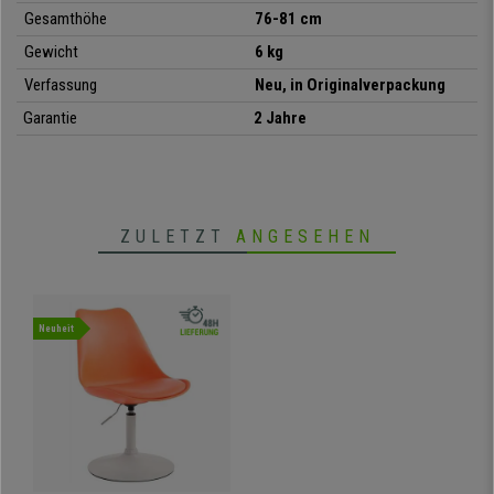
• Designsockel aus mattweißem Metall
Gesamthöhe
76-81 cm
• Hochwertiges und modernes skandinavisches Design
Gewicht
6 kg
• Perfekt für Warte- und Gästezimmer
• 360° drehbar und höhenverstellbar
Verfassung
Neu, in Originalverpackung
Garantie
2 Jahre
ZULETZT
ANGESEHEN
Neuheit