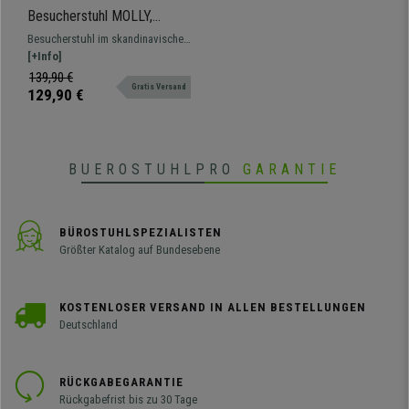
Besucherstuhl MOLLY,
Sockel aus mattweißem
Besucherstuhl im skandinavischen
Metall, Sitz Kunstleder,
Design. Mit einer runden Basis
[+Info]
Farbe Orange
bietet er Komfort und Stabilität.
139,90 €
Gratis Versand
129,90 €
BUEROSTUHLPRO
GARANTIE
BÜROSTUHLSPEZIALISTEN
Größter Katalog auf Bundesebene
KOSTENLOSER VERSAND IN ALLEN BESTELLUNGEN
Deutschland
RÜCKGABEGARANTIE
Rückgabefrist bis zu 30 Tage