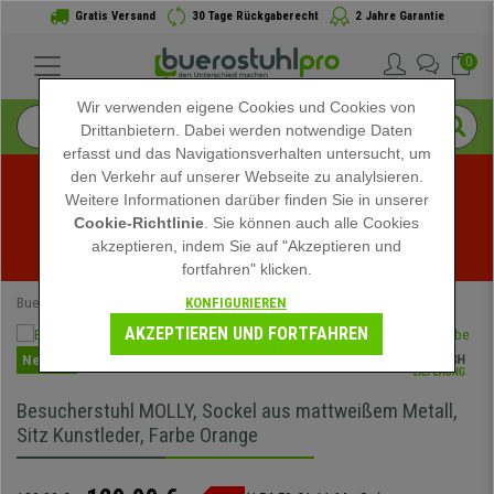
Gratis Versand
30 Tage Rückgaberecht
2 Jahre Garantie
0
Wir verwenden eigene Cookies und Cookies von
Drittanbietern. Dabei werden notwendige Daten
erfasst und das Navigationsverhalten untersucht, um
den Verkehr auf unserer Webseite zu analylsieren.
Weitere Informationen darüber finden Sie in unserer
Sommerschlussverkauf bei buerostuhlpro! Exklusive 
Cookie-Richtlinie
. Sie können auch alle Cookies
akzeptieren, indem Sie auf "Akzeptieren und
Rabatte für kurze Zeit - 
Aktion ansehen
 -
fortfahren" klicken.
KONFIGURIEREN
Buerostuhlpro
Speziell
AKZEPTIEREN UND FORTFAHREN
Neuheit
Besucherstuhl MOLLY, Sockel aus mattweißem Metall,
Sitz Kunstleder, Farbe Orange