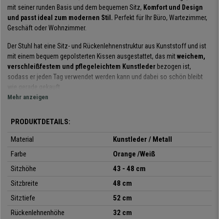
mit seiner runden Basis und dem bequemen Sitz,
Komfort und Design
und passt ideal zum modernen Stil.
Perfekt für Ihr Büro, Wartezimmer,
Geschäft oder Wohnzimmer.
Der Stuhl hat eine Sitz- und Rückenlehnenstruktur aus Kunststoff und ist
mit einem bequem gepolsterten Kissen ausgestattet, das mit
weichem,
verschleißfestem und pflegeleichtem Kunstleder
bezogen ist,
sodass er jeden Tag verwendet werden kann und dabei so schön bleibt
wie gerade gekauft.
Mehr anzeigen
Das runde Untergestell besteht aus
massivem Metall und verleiht dem
Sessel maximale Stabilität
. Er ist praktisch und elegant, verfügt über
PRODUKTDETAILS:
einen um 360° drehbaren Sitz und ist mit einem Hebel unter dem Sitz
höhenverstellbar. Ein weiteres
Merkmal ist seine Vielseitigkeit
. Er ist in
Material
Kunstleder / Metall
9 Farbkombinationen erhältlich.
Farbe
Orange /Weiß
Es ist ein hervorragender Besucherstuhl für eine moderne Umgebung oder
Sitzhöhe
43 - 48 cm
für die Organisation von Veranstaltungen und Konferenzen. Bei
Sitzbreite
48 cm
Buerostuhlpro
können Sie ihn zu einem sehr günstigen Preis kaufen,
inklusive Garantie und kostenlosen Versandkosten.
Sitztiefe
52 cm
Rückenlehnenhöhe
32 cm
• Gepolsterter Sitz mit Kunstlederbezug