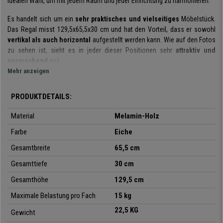
idealen Wahl, um mit jedem Raum und jeder Einrichtung zu harmonieren.
Es handelt sich um ein
sehr praktisches und vielseitiges
Möbelstück.
Das Regal misst 129,5x65,5x30 cm und hat den Vorteil, dass er sowohl
vertikal als auch horizontal
aufgestellt werden kann. Wie auf den Fotos
zu sehen ist, sieht es in jeder dieser Positionen sehr
attraktiv und
ansprechend
aus.
Mehr anzeigen
Es handelt sich um eine sehr gut durchdachte
Aufbewahrungslösung
mit 8 gleich großen, offenen Fächern
, die sich perfekt zur
PRODUKTDETAILS:
Aufbewahrung von Büchern oder zur Präsentation von Dekoration oder
anderen Gegenständen eignen.
Material
Melamin-Holz
Es ist erwähnenswert, dass die Materialien, aus denen es hergestellt ist,
Farbe
Eiche
von
höchster Qualität
sind. Es ist ein
solides und langelebiges
Gesamtbreite
65,5 cm
Möbelstück, das viele Jahre lang in perfektem Zustand bleibt und leicht zu
reinigen und zu pflegen ist.
Gesamttiefe
30 cm
Seine
robuste Holzstruktur
garantiert
Stabilität und Festigkeit
. Darüber
Gesamthöhe
129,5 cm
hinaus verfügt es über eine
Befestigungsvorrichtung
zur Verankerung
Maximale Belastung pro Fach
15 kg
an der Wand, die eine
sichere Nutzung
gewährleistet und dem Regal in
22,5 KG
jeder Position
Stabilität
verleiht, in der es aufgestellt wird.
Gewicht