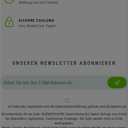
Werktage und auf Festland
SICHERE ZAHLUNG
Visa, MasterCard, Paypal
UNSEREN NEWSLETTER ABONNIEREN
Ich habe das
Impressum
und die
Datenschutzerklärung
gelesen und akzeptiere sie
Verantwortlicher für die Datei: BUEROSTUHLPRO (Ilpack Startup SL); Zweck: Anfrage zum Erhalt
des Newsletters; Legitimation: Zustimmung; Empfänger: Die Daten werden nicht an Dritte
weitergegeben;
Rechte: Zugang, Berichtigung, Löschung der Daten sowie die übrigen Rechte, die wir in unserer