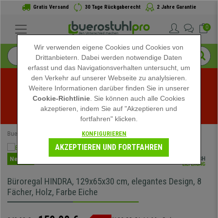
Gratis Versand
30 Tage Rückgaberecht
2 Jahre Garantie
0
Wir verwenden eigene Cookies und Cookies von
Drittanbietern. Dabei werden notwendige Daten
erfasst und das Navigationsverhalten untersucht, um
den Verkehr auf unserer Webseite zu analylsieren.
Weitere Informationen darüber finden Sie in unserer
Sommerschlussverkauf bei buerostuhlpro! Exklusive 
Cookie-Richtlinie
. Sie können auch alle Cookies
akzeptieren, indem Sie auf "Akzeptieren und
Rabatte für kurze Zeit - 
Aktion ansehen
 -
fortfahren" klicken.
KONFIGURIEREN
Buerostuhlpro
Büromöbel
AKZEPTIEREN UND FORTFAHREN
Neuheit
Büroregal HINDRA, 129x65x30 cm, elegantes Design, 8
Fächer, Holz, Farbe Eiche