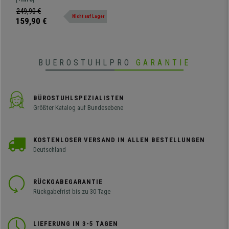
Farbe Eiche
offenen Fächern. Robuste Struktur
249,90 €
Nicht auf Lager
aus Holz
159,90 €
BUEROSTUHLPRO
GARANTIE
BÜROSTUHLSPEZIALISTEN
Größter Katalog auf Bundesebene
KOSTENLOSER VERSAND IN ALLEN BESTELLUNGEN
Deutschland
RÜCKGABEGARANTIE
Rückgabefrist bis zu 30 Tage
LIEFERUNG IN 3-5 TAGEN