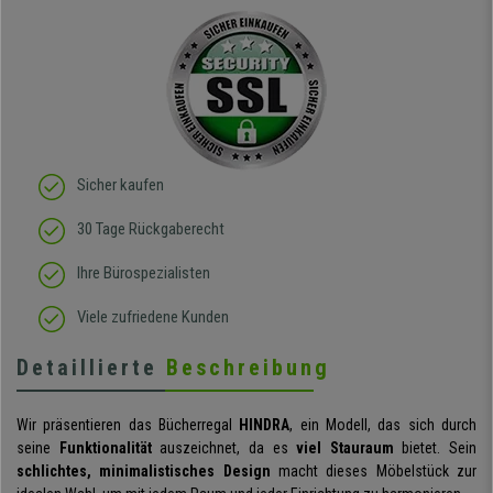
ich absolut begeistert, er
sieht richtig hochwertig
aus und das beste: man
sitzt darin auch wirklich
gut! Die Sitzfläche, eine
Art straffes aber auch
elastisches Gewebe passt
sich der
Körperbewegung an.
Klare Kaufempfehlung!
Sicher kaufen
30 Tage Rückgaberecht
Ihre Bürospezialisten
Viele zufriedene Kunden
Detaillierte
Beschreibung
Wir präsentieren das Bücherregal
HINDRA
, ein Modell, das sich durch
seine
Funktionalität
auszeichnet, da es
viel Stauraum
bietet. Sein
schlichtes, minimalistisches Design
macht dieses Möbelstück zur