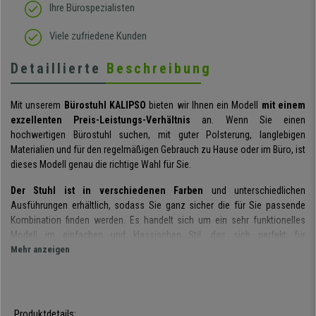
Ihre Bürospezialisten
Viele zufriedene Kunden
Detaillierte
Beschreibung
Mit unserem
Bürostuhl KALIPSO
bieten wir Ihnen ein Modell
mit einem
exzellenten Preis-Leistungs-Verhältnis
an. Wenn Sie einen
hochwertigen Bürostuhl suchen, mit guter Polsterung, langlebigen
Materialien und für den regelmäßigen Gebrauch zu Hause oder im Büro, ist
dieses Modell genau die richtige Wahl für Sie.
Der Stuhl ist in verschiedenen Farben
und unterschiedlichen
Ausführungen erhältlich, sodass Sie ganz sicher die für Sie passende
Kombination finden werden. Es handelt sich um ein sehr funktionelles
Modell im einfachen und klassischen Stil, das sich perfekt für
den täglichen Gebrauch im Büro oder zu Hause eignet.
Mehr anzeigen
Der Bürostuhl besticht durch seine
dick gepolsterte und ergonomisch
geformte Rückenlehne.
Durch ihre großzügigen Abmessungen wird der
Rücken perfekt gestützt. Zudem kann die Rückenlehne in
Tiefe und
Produktdetails: