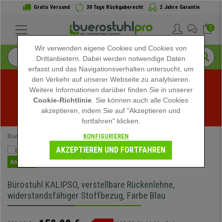
Gratis Versand
30 Tage Rückgaberecht
2 Jahre Garantie
0
Wir verwenden eigene Cookies und Cookies von
Drittanbietern. Dabei werden notwendige Daten
erfasst und das Navigationsverhalten untersucht, um
den Verkehr auf unserer Webseite zu analylsieren.
Weitere Informationen darüber finden Sie in unserer
Sommerschlussverkauf bei buerostuhlpro! Exklusive 
Cookie-Richtlinie
. Sie können auch alle Cookies
akzeptieren, indem Sie auf "Akzeptieren und
Rabatte für kurze Zeit - 
Aktion ansehen
 -
fortfahren" klicken.
KONFIGURIEREN
Buerostuhlpro
Bürostühle
Schreibtischstühle
AKZEPTIEREN UND FORTFAHREN
Angebot
Bürostuhl KALIPSO, verstellbare Rückenlehne,
widerstandsfähiger Stoffbezug, Farbe Blau