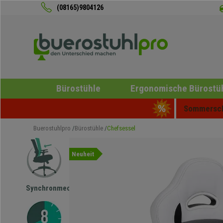
(08165)9804126
Bürostühle
Ergonomische Bürostü
Sommerschl
Buerostuhlpro
Bürostühle
Chefsessel
Neuheit
Synchronmechanik