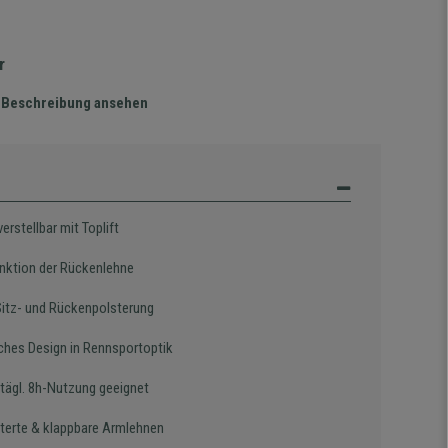
r
te Beschreibung ansehen
rstellbar mit Toplift
nktion der Rückenlehne
Sitz- und Rückenpolsterung
iches Design in Rennsportoptik
 tägl. 8h-Nutzung geeignet
terte & klappbare Armlehnen