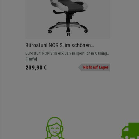
Bürostuhl NORIS, im schönen
Gaming-Design, Lederbezug, für die
Bürostuhl NORIS im exklusiven sportlichen Gaming-
professionelle 8h-Nutzung, Farbe
Design, für die professionelle 8h-Nutzung, mit
[+Info]
Weiß
Lederbezug.
239,90 €
Nicht auf Lager