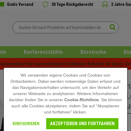
Gratis Versand
30 Tage Rückgaberecht
2 Jahre Ga
hle
Konferenzstühle
Bürotische
Bü
ussverkauf bei buerostuhlpro! Exklusive Rabatte für kurze Zei
Wir verwenden eigene Cookies und Cookies von
Drittanbietern. Dabei werden notwendige Daten erfasst und
Bürostuh
das Navigationsverhalten untersucht, um den Verkehr auf
Design, L
unserer Webseite zu analylsieren. Weitere Informationen
darüber finden Sie in unserer
Cookie-Richtlinie
. Sie können
8h-Nutzu
auch alle Cookies akzeptieren, indem Sie auf "Akzeptieren
und fortfahren" klicken.
AKZEPTIEREN UND FORTFAHREN
239,90 €
KONFIGURIEREN