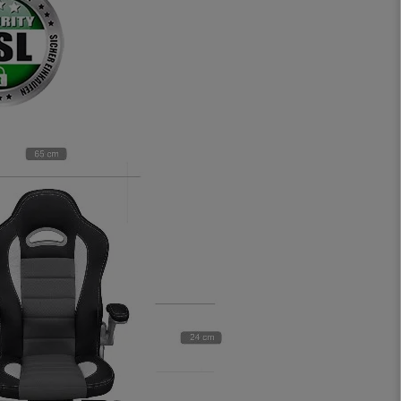
sitzt darin auch wirklich
gut! Die Sitzfläche, eine
Art straffes aber auch
elastisches Gewebe passt
sich der
Körperbewegung an.
Klare Kaufempfehlung!