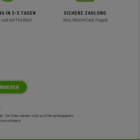
G IN 3-5 TAGEN
SICHERE ZAHLUNG
 und auf Festland
Visa, MasterCard, Paypal
NNIEREN
e
r: Die Daten werden nicht an Dritte weitergegeben;
inie erläutern.