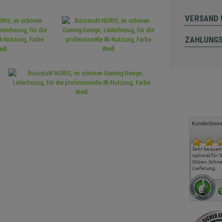
VERSAND 
ZAHLUNG
Kundenbewe
Freundlicher Kontakt und
Alles gut geklappt
Sehr bequeme
günstige Preise, hat uns
optimal für 
sehr gut gefallen.
Sitzen. Schne
Lieferung.