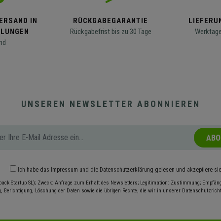
ERSAND IN
RÜCKGABEGARANTIE
LIEFERUN
LLUNGEN
Rückgabefrist bis zu 30 Tage
Werktage
nd
UNSEREN NEWSLETTER ABONNIEREN
ABO
Ich habe das
Impressum
und die
Datenschutzerklärung
gelesen und akzeptiere si
pack Startup SL); Zweck: Anfrage zum Erhalt des Newsletters; Legitimation: Zustimmung; Empfänge
, Berichtigung, Löschung der Daten sowie die übrigen Rechte, die wir in unserer Datenschutzrichtl