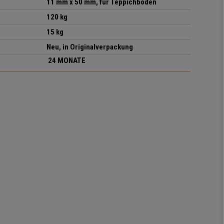
11 mm x 50 mm, für Teppichboden
120 kg
15 kg
Neu, in Originalverpackung
24 MONATE