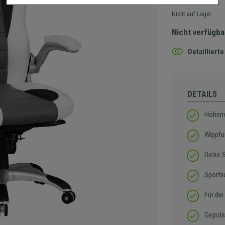
Nicht auf Lager
Nicht verfügba
Detaillier
DETAILS
Höhenve
Wippfu
Dicke 
Sportl
Für die
Gepols