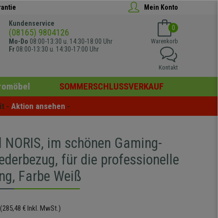
rantie
Mein Konto
Kundenservice
0
(08165) 9804126
Mo-Do
08:00-13:30 u. 14:30-18:00 Uhr
Warenkorb
Fr
08:00-13:30 u. 14:30-17:00 Uhr
Kontakt
romöbel
SOMMERSCHLUSSVERKAUF
t - 
Aktion ansehen
 -
l NORIS, im schönen Gaming-
ederbezug, für die professionelle
ng, Farbe Weiß
(285,48 € Inkl. MwSt.)