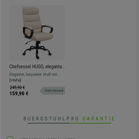
• Hochwertiger Kunstlederbezug
Chefsessel HUGO, elegantes
und komfortables Design,
Eleganter, bequemer Stuhl mit
Metallfußkreuz, Kunstleder,
großzügiger Polsterung.
[+Info]
Farbe Creme
Hervorragend geeignet für das
249,90 €
Gratis Versand
Büro oder zu Hause.
159,90 €
BUEROSTUHLPRO
GARANTIE