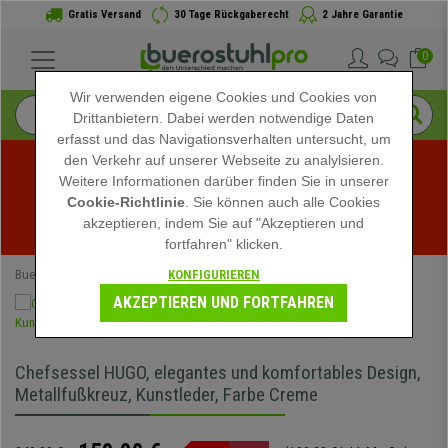
Gratis Versand
30 Tage Rückgaberecht
2 Jahre Garantie
0
Wir verwenden eigene Cookies und Cookies von
Drittanbietern. Dabei werden notwendige Daten
erfasst und das Navigationsverhalten untersucht, um
den Verkehr auf unserer Webseite zu analylsieren.
Weitere Informationen darüber finden Sie in unserer
Sommerschlussverkauf bei buerostuhlpro! Exklusive 
Cookie-Richtlinie
. Sie können auch alle Cookies
akzeptieren, indem Sie auf "Akzeptieren und
Rabatte für kurze Zeit - 
Aktion ansehen
 -
fortfahren" klicken.
KONFIGURIEREN
Buerostuhlpro
Speziell
AKZEPTIEREN UND FORTFAHREN
Chefsessel HUGO, elegantes und komfortables Design,
Metallfußkreuz, Kunstleder, Farbe Creme