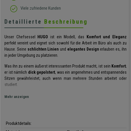
Viele zufriedene Kunden
Detaillierte
Beschreibung
Unser Chefsessel
HUGO
ist ein Modell, das
Komfort und Eleganz
perfekt vereint und eignet sich sowohl für die Arbeit im Büro als auch zu
Hause. Seine
schlichten Linien
und
elegantes Design
erlauben es, ihn
in jeder Umgebung zu platzieren.
Was ihn zu einem äußerst interessanten Produkt macht, ist sein
Komfort
;
er ist nämlich
dick gepolstert
, was ein angenehmes und entspannendes
Sitzen gewährleistet, auch wenn man mehrere Stunden arbeitet oder
studiert.
Ein weiteres Komfortmerkmal sind die
Armlehnen
, die im oberen Bereich
Mehr anzeigen
gepolstert
sind, um eine gute Unterstützung bei der Arbeit am
Schreibtisch zu gewährleisten. Auch die
integrierte Kopfstütze
trägt zur
Bequemlichkeit bei.
Produktdetails:
Der Sessel ist mit einer
komfortablen Wippmechanik
ausgestattet.
Durch Bewegen des Hebels nach außen wird diese Funktion aktiviert.