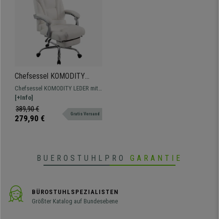
Chefsessel KOMODITY
LEDER, mit ausziehbarer
Chefsessel KOMODITY LEDER mit
Fußstütze, Farbe Weiß
ausziehbarer Fußstütze, der
[+Info]
richtige Sessel für alle, die
389,90 €
Gratis Versand
Qualität und Komfort suchen.
279,90 €
BUEROSTUHLPRO
GARANTIE
BÜROSTUHLSPEZIALISTEN
Größter Katalog auf Bundesebene