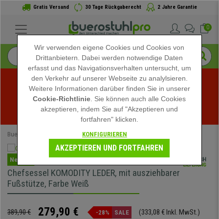
Gratis Versand
30 Tage Rückgaberecht
2 Jahre Garantie
0
Wir verwenden eigene Cookies und Cookies von
Drittanbietern. Dabei werden notwendige Daten
erfasst und das Navigationsverhalten untersucht, um
den Verkehr auf unserer Webseite zu analylsieren.
Weitere Informationen darüber finden Sie in unserer
Sommerschlussverkauf bei buerostuhlpro! Exklusive 
Cookie-Richtlinie
. Sie können auch alle Cookies
akzeptieren, indem Sie auf "Akzeptieren und
Rabatte für kurze Zeit - 
Aktion ansehen
 -
fortfahren" klicken.
KONFIGURIEREN
Buerostuhlpro
Bürostühle
Chefsessel
AKZEPTIEREN UND FORTFAHREN
Neuheit
Chefsessel KOMODITY LEDER, mit ausziehbarer
Fußstütze, Farbe Weiß
279,90 €
389,90 €
(333,08 € Inkl. MwSt.)
-28%
SALE