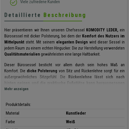
Viele zufriedene Kunden
Detaillierte
Beschreibung
Hier präsentieren wir Ihnen unseren Chefsessel
KOMODITY LEDER,
ein
Bürosessel mit dicker Polsterung, bei dem der
Komfort des Nutzers im
Mittelpunkt
steht. Mit seinem
eleganten Design
wird dieser Sessel in
jedem Raum zu einem echten Hingucker. Die zur Herstellung verwendeten
Qualitätsmaterialien
gewährleisten eine lange Haltbarkeit.
Dieser Bürosessel besticht vor allem durch sein hohes Maß an
Komfort.
Die
dicke Polsterung
von Sitz und Rückenlehne sorgt für ein
außergewöhnliches Sitzgefühl.
Die
Rückenlehne lässt sich nach
hinten neigen und die praktische Fußstütze kann herausgezogen
werden
Mehr anzeigen
, sodass Sie sich auch mal entspannt ausruhen und die Füße
hochlegen können.
Die Rückenlehne kann in
verschiedenen Positionen
arretiert werden
und durch die Permanentkontaktmechanik wird eine
Produktdetails:
gleichbleibende Stützfunktion des Rückens gewährleistet. Die
Material
Kunstleder
gepolsterten Armlehnen
bieten eine zusätzliche Stütze und das lange
Arbeiten im Sitzen wird in diesem Chefsessel wie im Flug vergehen. Diese
Farbe
Weiß
bei Bürostühlen nicht sehr üblichen Eigenschaften machen unser Modell