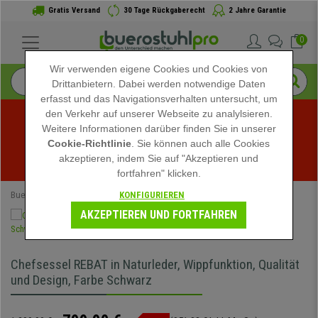
Gratis Versand
30 Tage Rückgaberecht
2 Jahre Garantie
0
Wir verwenden eigene Cookies und Cookies von
Drittanbietern. Dabei werden notwendige Daten
erfasst und das Navigationsverhalten untersucht, um
den Verkehr auf unserer Webseite zu analylsieren.
Weitere Informationen darüber finden Sie in unserer
Sommerschlussverkauf bei buerostuhlpro! Exklusive 
Cookie-Richtlinie
. Sie können auch alle Cookies
akzeptieren, indem Sie auf "Akzeptieren und
Rabatte für kurze Zeit - 
Aktion ansehen
 -
fortfahren" klicken.
KONFIGURIEREN
Buerostuhlpro
Bürostühle
Echtleder-Stühle
AKZEPTIEREN UND FORTFAHREN
Chefsessel REBAT in Naturleder, Wippfunktion, Qualität
und Design, Farbe Schwarz