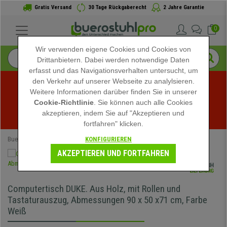
Gratis Versand
30 Tage Rückgaberecht
2 Jahre Garantie
0
Wir verwenden eigene Cookies und Cookies von
Drittanbietern. Dabei werden notwendige Daten
erfasst und das Navigationsverhalten untersucht, um
den Verkehr auf unserer Webseite zu analylsieren.
Weitere Informationen darüber finden Sie in unserer
Sommerschlussverkauf bei buerostuhlpro! Exklusive 
Cookie-Richtlinie
. Sie können auch alle Cookies
akzeptieren, indem Sie auf "Akzeptieren und
Rabatte für kurze Zeit - 
Aktion ansehen
 -
fortfahren" klicken.
KONFIGURIEREN
Buerostuhlpro
Bürotische
AKZEPTIEREN UND FORTFAHREN
Computertisch DUKE. Aus Holz, mit Rollen und
Tastaturauszug, Abmessungen 90 x 50 x71 cm, Farbe
Weiß