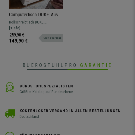
Computertisch DUKE. Aus
Holz, mit Rollen und
Rollschreibtisch DUKE.
Tastaturauszug,
Abmessungen 90 x 50 cm x 72 cm
[+Info]
Abmessungen 90 x 50 x71
Der perfekte mobile PC-Tisch, mit
259,90 €
cm, Farbe Weiß
Gratis Versand
dem Sie alles unter Kontrolle
149,90 €
haben.
BUEROSTUHLPRO
GARANTIE
BÜROSTUHLSPEZIALISTEN
Größter Katalog auf Bundesebene
KOSTENLOSER VERSAND IN ALLEN BESTELLUNGEN
Deutschland