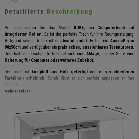
Detaillierte
Beschreibung
Vor sich sehen Sie das Modell
DUKE,
ein
Computertisch mit
integrierten Rollen.
Es ist der perfekte Tisch für Ihre Raumgestaltung.
Aufgrund seiner Rollen ist er
absolut mobil.
Er hat ein
Ausmaß von
90x50cm
und verfügt über ein
praktisches, ausziehbares Tastaturbrett.
Unterhalb der Tischplatte befindet sich eine
Ablage,
an der Seite eine
Halterung für Computer oder weiteres Zubehör.
Der Tisch ist
komplett aus Holz gefertigt
und
in verschiedenen
Farbtönen erhältlich.
Somit lässt er sich perfekt anpassen an Ihre
Dekoration.
Mehr anzeigen
Es handelt sich hier demnach um einen äußerst
praktischen, flexiblen
und schönen
Schreib- oder/und Computertisch, der zusätzlich noch in
einem
fenomenalen Preis-Leistungs-Verhältnis
steht. Artikel
ähnlicher Qualität haben einen Durchschnittspreis von ca. 150€. Jetzt auf
buerostuhlpro.de
zum Bestpreis und mit kostenlosem Versand sowie
dem besten Service erhältlich! Lassen Sie sich die Gelegenheit nicht
entgehen!