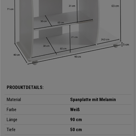
•
Tastaturauszug und CPU-Halter
•
Ablage unterhalb der Tischplatte
•
Tischrollen zur Mobilisierung
•
Pflegeleichte Oberfläche
•
Einfache Montage mit Anleitung
PRODUKTDETAILS:
Material
Spanplatte mit Melamin
Farbe
Weiß
Länge
90 cm
Tiefe
50 cm