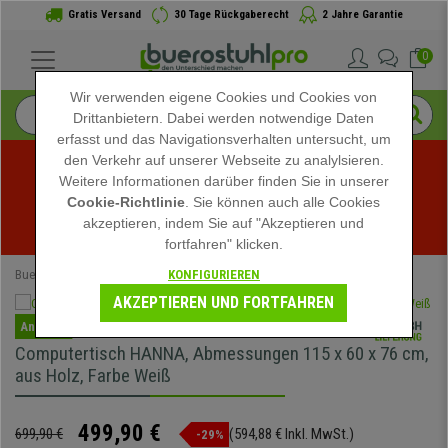
Gratis Versand
30 Tage Rückgaberecht
2 Jahre Garantie
0
Wir verwenden eigene Cookies und Cookies von
Drittanbietern. Dabei werden notwendige Daten
erfasst und das Navigationsverhalten untersucht, um
den Verkehr auf unserer Webseite zu analylsieren.
Weitere Informationen darüber finden Sie in unserer
Sommerschlussverkauf bei buerostuhlpro! Exklusive 
Cookie-Richtlinie
. Sie können auch alle Cookies
akzeptieren, indem Sie auf "Akzeptieren und
Rabatte für kurze Zeit - 
Aktion ansehen
 -
fortfahren" klicken.
KONFIGURIEREN
Buerostuhlpro
Bürotische
Computertische
AKZEPTIEREN UND FORTFAHREN
Angebot
Computertisch HANNA, Abmessungen 115 x 60 x 76 cm,
aus Holz, Farbe Weiß
499,90 €
699,90 €
(594,88 € Inkl. MwSt.)
-29%