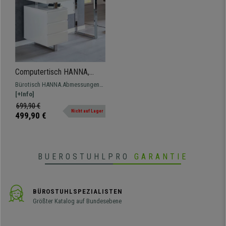
Computertisch HANNA,
Abmessungen 115 x 60 x 76
Bürotisch HANNA.Abmessungen
cm, aus Holz, Farbe Weiß
115 x 60 x 76 cm Höhe.
[+Info]
Computertisch mit exklusivem
699,90 €
Nicht auf Lager
Design, schick und praktisch.
499,90 €
BUEROSTUHLPRO
GARANTIE
BÜROSTUHLSPEZIALISTEN
Größter Katalog auf Bundesebene