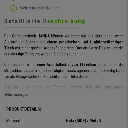
Viele zufriedene Kunden
Detaillierte
Beschreibung
Den Computertisch
HANNA
können wir Ihnen nur ans Herz legen, wenn
Sie auf der Suche nach einem
praktischen und funktionstüchtigen
Tisch
mit einer großen Arbeitsfläche sind. Das attraktive Design und die
erstklassige Fertigung werden Sie überzeugen.
Die Tischplatte mit einer
Arbeitsfläche von
115x60cm
bietet Ihnen die
Möglichkeit bequem jeglicher Tätigkeit nachzugehen und gleichzeitig kann
sie als Ablagefläche für Büroartikel oder Deko dienen.
Auf der linken Seite des Tisches befinden sich
drei geräumige
Schubladen,
die dank ihrer Metallschienen sehr leichtläufig sind.
Mehr anzeigen
Das attraktive und moderne Design
in seinen schlichten und anmutigen
PRODUKTDETAILS:
Konturen sorgt dafür, dass der Tisch in jedem Raum eine gute Figur macht
und sich jeglichen Einrichtungsstilen problemlos fügt.
Material
Holz (MDF) / Metall
Die Herstellungsmaterialien sind allesamt hochwertig, was für eine lange