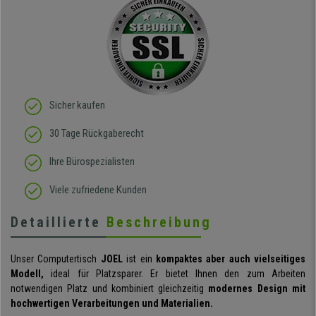
aus und das beste: man
sitzt darin auch wirklich
gut! Die Sitzfläche, eine
Art straffes aber auch
elastisches Gewebe passt
sich der
Körperbewegung an.
Klare Kaufempfehlung!
Sicher kaufen
30 Tage Rückgaberecht
Ihre Bürospezialisten
Viele zufriedene Kunden
Detaillierte
Beschreibung
Unser Computertisch
JOEL
ist ein
kompaktes aber auch vielseitiges
Modell,
ideal für Platzsparer. Er bietet Ihnen den zum Arbeiten
notwendigen Platz und kombiniert gleichzeitig
modernes Design mit
hochwertigen Verarbeitungen und Materialien.