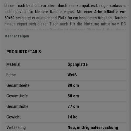
Dieser Tisch besticht vor allem durch sein kompaktes Design, sodass er
sich speziell für kleinere Räume eignet. Mit einer
Arbeitsfläche von
80x50 cm
bietet er ausreichend Platz für ein bequemes Arbeiten. Darüber
hinaus eignet sich dieser Tisch auch
für die Nutzung mit einem PC
,
denn in den verschiedenen Regalen ist genügend Platz zur Aufbewahrung
von Computer und Zubehör.
Mehr anzeigen
Zur Herstellung dieses Tisches wurde ein
Materialmix aus Qualitätsholz
PRODUKTDETAILS:
und Metall
verwendet. Durch die Kombination beider Materialien ist er
robust, stabil und widerstandsfähig
. Außerdem sind
Ecken und
Material
Spanplatte
Kanten sicherheitshalber abgerundet.
Farbe
Weiß
Mit seinen
4 multidirektionalen Rollen
kann dieser kompakte Tisch bei
Bedarf problemlos weggerollt oder umgestellt werden, die optimale
Gesamtbreite
80 cm
Lösung für kleinere Räumlichkeiten.
Durch
zwei Bremsen an den Rollen
wird ein unerwünschtes Wegrollen des Tisches vermieden.
Gesamttiefe
50 cm
Es handelt sich definitiv um
einen funktionellen Computertisch
aus
Gesamthöhe
77 cm
hochwertigen Materialien
. Wenn Sie für Ihre täglichen Bedürfnisse
Gewicht
14 kg
einen einfachen Tisch suchen, ist dieses Modell genau das Richtige für
Sie.
Nur bei
Buerostuhlpro
.de jetzt zu einem
unschlagbaren Preis-
Verfassung
Neu, in Originalverpackung
Leistungs-Verhältnis
und natürlich mit
kostenlosem Versand.