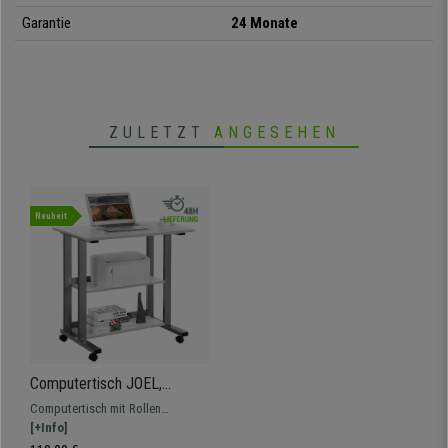
Garantie
24 Monate
•
Ausreichende Arbeitsfläche
• Praktische Ablageflächen
•
Metall- und Holzstruktur
ZULETZT
ANGESEHEN
• Widerstandsfähig und stabil
•
Mit Möbelrollen
Neuheit
Computertisch JOEL,
80x50x77cm, mit Rollen,
Computertisch mit Rollen
Metall und Holz, Farbe Weiß
Abmessungen 80x50x77cm,
[+Info]
Kompaktes Modell,