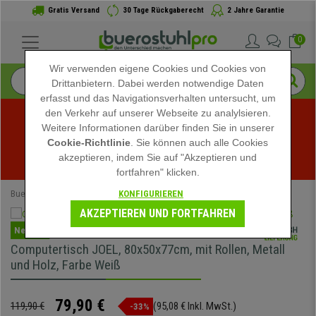
Gratis Versand
30 Tage Rückgaberecht
2 Jahre Garantie
0
Wir verwenden eigene Cookies und Cookies von
Drittanbietern. Dabei werden notwendige Daten
erfasst und das Navigationsverhalten untersucht, um
den Verkehr auf unserer Webseite zu analylsieren.
Weitere Informationen darüber finden Sie in unserer
Sommerschlussverkauf bei buerostuhlpro! Exklusive 
Cookie-Richtlinie
. Sie können auch alle Cookies
akzeptieren, indem Sie auf "Akzeptieren und
Rabatte für kurze Zeit - 
Aktion ansehen
 -
fortfahren" klicken.
KONFIGURIEREN
Buerostuhlpro
Speziell
AKZEPTIEREN UND FORTFAHREN
Neuheit
Computertisch JOEL, 80x50x77cm, mit Rollen, Metall
und Holz, Farbe Weiß
79,90 €
119,90 €
(95,08 € Inkl. MwSt.)
-33%