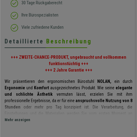
30 Tage Rückgaberecht
Ihre Bürospezialisten
Viele zufriedene Kunden
Detaillierte
Beschreibung
+++ ZWEITE-CHANCE-PRODUKT, ungebraucht und vollkommen
funktionstüchtig +++
+++ 2 Jahre Garantie +++
Wir präsentieren den ergonomischen Bürostuhl
NOLAN,
ein durch
Ergonomie
und
Komfort
ausgezeichnetes Produkt. Wie seine
elegante
und schlichte Ästhetik
vermuten lässt, erzielen Sie mit ihm
professionelle Ergebnisse, da er für eine
anspruchsvolle Nutzung von 8
Stunden
oder mehr pro Tag konzipiert ist. Die Verarbeitung, die
Einstellungen und die Materialien werden Sie vom ersten Moment an
überzeugen, nur bei Buerostuhlpro erhältlich!
Mehr anzeigen
Das erste Element, das hervorzuheben ist, ist die
ergonomische