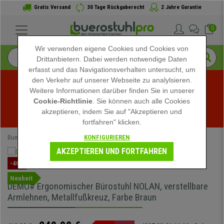
Gratis Versand
30 Tage Rückgaberecht
2 Jahre Garantie
0
Wir verwenden eigene Cookies und Cookies von
Drittanbietern. Dabei werden notwendige Daten
erfasst und das Navigationsverhalten untersucht, um
den Verkehr auf unserer Webseite zu analylsieren.
Weitere Informationen darüber finden Sie in unserer
Sommerschlussverkauf bei buerostuhlpro! Exklusive 
Cookie-Richtlinie
. Sie können auch alle Cookies
akzeptieren, indem Sie auf "Akzeptieren und
Rabatte für kurze Zeit - 
Aktion ansehen
 -
fortfahren" klicken.
KONFIGURIEREN
Buerostuhlpro
Bürostühle
Ergonomische Bürostühle
AKZEPTIEREN UND FORTFAHREN
-40%
Neuheit
DEMO# Ergonomischer Bürostuhl NOLAN, verstellbare
Armlehnen, Metallfußkreuz, Farbe Braun