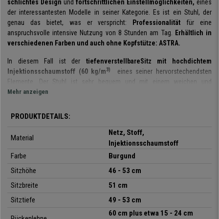
schlichtes Design
und
fortschrittlichen Einstellmöglichkeiten,
eines
der interessantesten Modelle in seiner Kategorie. Es ist ein Stuhl, der
genau das bietet, was er verspricht:
Professionalität
für eine
anspruchsvolle intensive Nutzung von 8 Stunden am Tag.
Erhältlich in
verschiedenen Farben und auch ohne Kopfstütze: ASTRA.
In diesem Fall ist der
tiefenverstellbare
Sitz mit hochdichtem
3)
Injektionsschaumstoff (60 kg/m
eines seiner hervorstechendsten
Elemente. Der Stuhl ist sehr bequem und mit einem weichen und
angenehmen Stoff bezogen. Er ist ideal, um durch individuelle
Mehr anzeigen
Einstellungen eine optimale Körperhaltung zu erreichen. Eine solche
Eigenschaft ist nur bei ergonomischen Stühlen der Spitzenklasse
PRODUKTDETAILS:
gegeben.
Netz, Stoff,
Material
Die
Rückenlehne aus atmungsaktivem Netzgewebe
ist mit einer
Injektionsschaumstoff
höhenverstellbaren Lendenwirbelstütze ausgestattet.
Ein weiteres
Farbe
Burgund
wichtiges Merkmal dieses Modells, denn der untere Rücken ist eine der
Sitzhöhe
46 - 53 cm
empfindlichsten Stellen des Körpers. Die Wölbung und die durchdachten
Formen bieten dem Rücken eine
optimale Unterstützung
, die für eine
Sitzbreite
51 cm
intensive Nutzung in der Sicherheit unerlässlich ist. Dabei ist die
Sitztiefe
49 - 53 cm
bequeme
in Höhe und Neigung verstellbare Kopfstütze
ein Zubehör,
das vor allem beim Zurücklehnen und Ausruhen ein Plus darstellt.
60 cm
plus etwa 15 - 24 cm
Rückenlehne