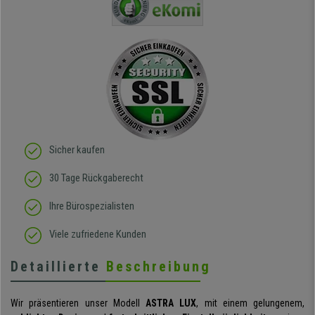
eigentlich zwei linke
Produkt.
Hände hat :) Von der
Qualität des Stuhls bin
ich absolut begeistert, er
sieht richtig hochwertig
aus und das beste: man
sitzt darin auch wirklich
gut! Die Sitzfläche, eine
Art straffes aber auch
elastisches Gewebe passt
sich der
Körperbewegung an.
Klare Kaufempfehlung!
Sicher kaufen
30 Tage Rückgaberecht
Ihre Bürospezialisten
Viele zufriedene Kunden
Detaillierte
Beschreibung
Wir präsentieren unser Modell
ASTRA LUX
, mit einem gelungenem,