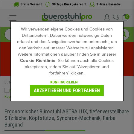
Gratis Versand
30 Tage Rückgaberecht
2 Jahre Garantie
0
Wir verwenden eigene Cookies und Cookies von
Drittanbietern. Dabei werden notwendige Daten
erfasst und das Navigationsverhalten untersucht, um
den Verkehr auf unserer Webseite zu analylsieren.
Weitere Informationen darüber finden Sie in unserer
Sommerschlussverkauf bei buerostuhlpro! Exklusive 
Cookie-Richtlinie
. Sie können auch alle Cookies
akzeptieren, indem Sie auf "Akzeptieren und
Rabatte für kurze Zeit - 
Aktion ansehen
 -
fortfahren" klicken.
KONFIGURIEREN
Buerostuhlpro
Ergonomische Bürostühle
AKZEPTIEREN UND FORTFAHREN
Ergonomischer Bürostuhl ASTRA LUX, tiefenverstellbare
Sitzfläche, Kopfstütze, Synchron-Mechanik, Farbe
Burgund