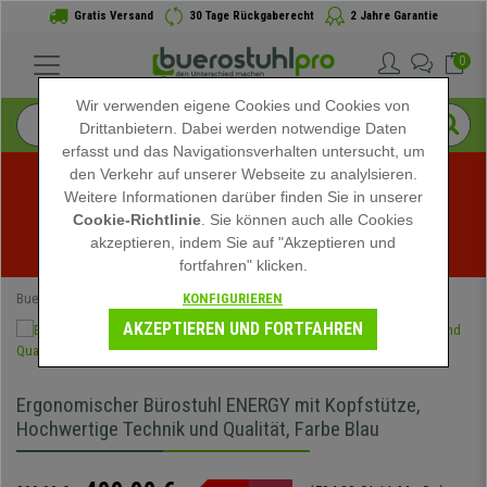
Gratis Versand
30 Tage Rückgaberecht
2 Jahre Garantie
0
Wir verwenden eigene Cookies und Cookies von
Drittanbietern. Dabei werden notwendige Daten
erfasst und das Navigationsverhalten untersucht, um
den Verkehr auf unserer Webseite zu analylsieren.
Weitere Informationen darüber finden Sie in unserer
Sommerschlussverkauf bei buerostuhlpro! Exklusive 
Cookie-Richtlinie
. Sie können auch alle Cookies
akzeptieren, indem Sie auf "Akzeptieren und
Rabatte für kurze Zeit - 
Aktion ansehen
 -
fortfahren" klicken.
KONFIGURIEREN
Buerostuhlpro
Bürostühle
Ergonomische Bürostühle
AKZEPTIEREN UND FORTFAHREN
Ergonomischer Bürostuhl ENERGY mit Kopfstütze,
Hochwertige Technik und Qualität, Farbe Blau