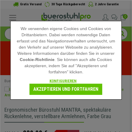
Gratis Versand
30 Tage Rückgaberecht
2 Jahre Garantie
0
Wir verwenden eigene Cookies und Cookies von
Drittanbietern. Dabei werden notwendige Daten
erfasst und das Navigationsverhalten untersucht, um
den Verkehr auf unserer Webseite zu analylsieren.
Weitere Informationen darüber finden Sie in unserer
Sommerschlussverkauf bei buerostuhlpro! Exklusive 
Cookie-Richtlinie
. Sie können auch alle Cookies
akzeptieren, indem Sie auf "Akzeptieren und
Rabatte für kurze Zeit - 
Aktion ansehen
 -
fortfahren" klicken.
KONFIGURIEREN
Buerostuhlpro
Bürostühle
Ergonomische Bürostühle
AKZEPTIEREN UND FORTFAHREN
Ergonomischer Bürostuhl MANTRA, spektakuläre
Rückenlehne, verstellbare Armlehnen, Farbe Grau