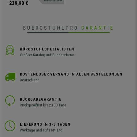
Gratis Versand
atmungsaktiver Netzbezug.
239,90 €
• Stabiles und robustes Fußkreuz aus verchromtem Stahl
•
Atmungsaktiver Netzbezug
BUEROSTUHLPRO
GARANTIE
BÜROSTUHLSPEZIALISTEN
Größter Katalog auf Bundesebene
KOSTENLOSER VERSAND IN ALLEN BESTELLUNGEN
Deutschland
RÜCKGABEGARANTIE
Rückgabefrist bis zu 30 Tage
LIEFERUNG IN 3-5 TAGEN
Werktage und auf Festland