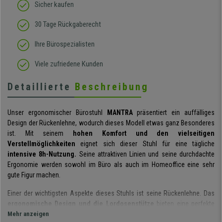
Sicher kaufen
30 Tage Rückgaberecht
Ihre Bürospezialisten
Viele zufriedene Kunden
Detaillierte
Beschreibung
Unser ergonomischer Bürostuhl
MANTRA
präsentiert ein auffälliges
Design der Rückenlehne, wodurch dieses Modell etwas ganz Besonderes
ist. Mit seinem
hohen Komfort und den vielseitigen
Verstellmöglichkeiten
eignet sich dieser Stuhl für eine tägliche
intensive 8h-Nutzung.
Seine attraktiven Linien und seine durchdachte
Ergonomie werden sowohl im Büro als auch im Homeoffice eine sehr
gute Figur machen.
Einer der wichtigsten Aspekte dieses Stuhls ist seine
Rückenlehne. Das
ergonomische Design und die Lordosenstütze
bieten eine perfekte
Stütze für den Rücken und optimieren eine gesunde Körperhaltung. Die
Mehr anzeigen