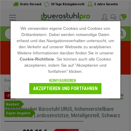
Gratis Versand
30 Tage Rückgaberecht
2 Jahre Garantie
0
Wir verwenden eigene Cookies und Cookies von
Drittanbietern. Dabei werden notwendige Daten
erfasst und das Navigationsverhalten untersucht, um
den Verkehr auf unserer Webseite zu analylsieren.
Weitere Informationen darüber finden Sie in unserer
Sommerschlussverkauf bei buerostuhlpro! Exklusive 
Cookie-Richtlinie
. Sie können auch alle Cookies
akzeptieren, indem Sie auf "Akzeptieren und
Rabatte für kurze Zeit - 
Aktion ansehen
 -
fortfahren" klicken.
KONFIGURIEREN
Buerostuhlpro
Ergonomische Bürostühle
AKZEPTIEREN UND FORTFAHREN
-29%
Neuheit
Ergonomischer Bürostuhl URUS, höhenverstellbare
Super Angebot
Rückenlehne, Lordosenstütze, Metallgestell, Schwarz