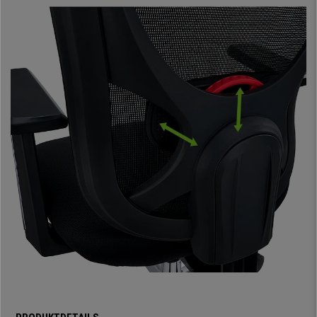
verstellba
r ist. Auch hier können Sie den Stuhl an Ihren Körper und Ihre
Bedürfnisse anpassen, so dass Ihr Lordosenbereich bequem gestützt
wird und Sie eine
korrekte Körperhaltung
einnehmen können.
Der Sitz ist mit Stoff gepolstert und verfügt über eine
beeindruckende
12 cm dicke Polsterung aus Injektionsschaumstoff
. Mit seiner
ergonomischen Form und den
abgerundeten Sitzkanten
verfügt er über
alle Eigenschaften, die ein guter Stuhl haben muss. Die Polsterung
besteht aus
hochdichtem Schaumstoff,
einem Material, das Komfort
und Haltbarkeit garantiert.
Dieses Modell verfügt außerdem über eine
fortschrittliche
synchronisierte Verstellmechanik
, die in verschiedenen Positionen
arretiert werden kann. Es ist möglich, die Rückenlehne zu verstellen und
sie im
gewünschten Winkel zu fixieren.
Die Bedienung ist
einfach und
intuitiv
, um alle Vorteile zu nutzen: Sie können zwischen
3
verschiedenen Arretierungspositionen
wählen.
Auch die
Armlehnen sind in Höhe, Winkel und Tiefe
verstellbar,
ebenso wie die Kopfstütze, die in Höhe und Winkel verstellbar ist. Auch
dank dieser Eigenschaften garantieren wir Ihnen einen
bequemen und
vielseitigen
ergonomischen Stuhl.