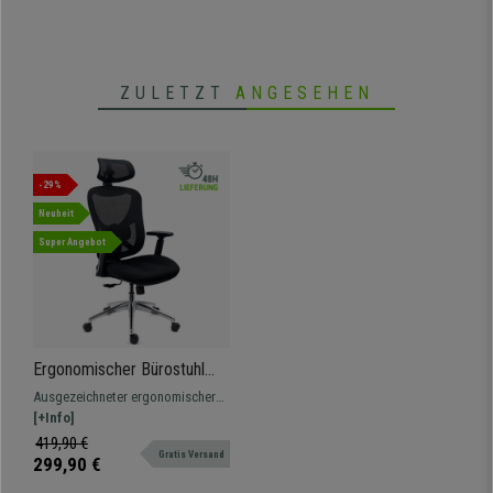
ZULETZT
ANGESEHEN
-29%
Neuheit
Super Angebot
Ergonomischer Bürostuhl
URUS, höhenverstellbare
Ausgezeichneter ergonomischer
Rückenlehne,
Stuhl für den professionellen und
[+Info]
Lordosenstütze,
intensiven Gebrauch mit
419,90 €
Metallgestell, Schwarz
Gratis Versand
verstellbarer Rückenlehne und
299,90 €
Lordosenstütze.