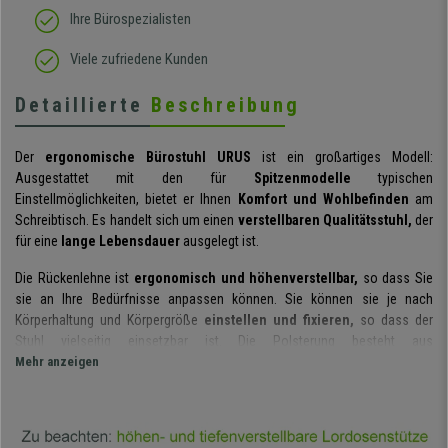
Ihre Bürospezialisten
Viele zufriedene Kunden
Detaillierte
Beschreibung
Der
ergonomische Bürostuhl URUS
ist ein großartiges Modell:
Ausgestattet mit den für
Spitzenmodelle
typischen
Einstellmöglichkeiten, bietet er Ihnen
Komfort und Wohlbefinden
am
Schreibtisch. Es handelt sich um einen
verstellbaren Qualitätsstuhl,
der
für eine
lange Lebensdauer
ausgelegt ist.
Die Rückenlehne ist
ergonomisch und höhenverstellbar,
so dass Sie
sie an Ihre Bedürfnisse anpassen können. Sie können sie je nach
Körperhaltung und Körpergröße
einstellen und fixieren,
so dass der
Stuhl vielseitig einsetzbar ist. Die Polsterung besteht aus
atmungsaktivem Mesh
Mehr anzeigen
, einem
frischen, strapazierfähigen und leicht
zu reinigenden
Material.
Zusätzlich zu seiner
ergonomischen Linienführung
verfügt er über
eine
Lordosenstütze, die sowohl in der Tiefe als auch in der Höhe