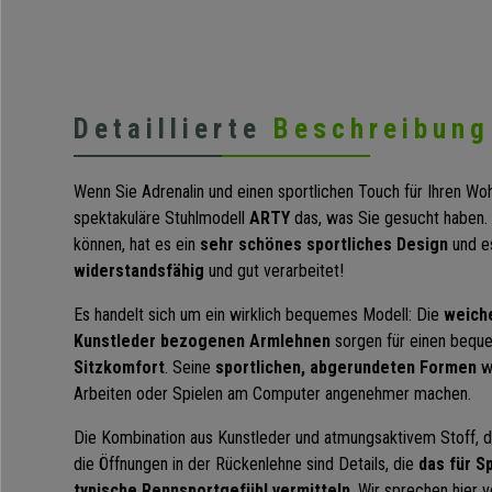
Detaillierte
Beschreibung
Wenn Sie Adrenalin und einen sportlichen Touch für Ihren Wo
spektakuläre Stuhlmodell
ARTY
das, was Sie gesucht haben. 
können, hat es ein
sehr schönes sportliches Design
und es
widerstandsfähig
und gut verarbeitet!
Es handelt sich um ein wirklich bequemes Modell: Die
weich
Kunstleder bezogenen Armlehnen
sorgen für einen bequ
Sitzkomfort
. Seine
sportlichen, abgerundeten Formen
w
Arbeiten oder Spielen am Computer angenehmer machen.
Die Kombination aus Kunstleder und atmungsaktivem Stoff, d
die Öffnungen in der Rückenlehne sind Details, die
das für S
typische Rennsportgefühl vermitteln
. Wir sprechen hier 