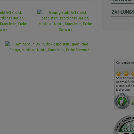
ZAHLUNG
Kundenbewe
Freundlicher Kontakt und
Alles gut geklappt
Sehr bequeme
günstige Preise, hat uns
optimal für 
sehr gut gefallen.
Sitzen. Schne
Lieferung.