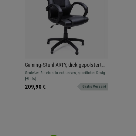
Gaming-Stuhl ARTY, dick gepolstert,
sportliches Design, sichtbare Nähte,
Genießen Sie ein sehr exklusives, sportliches Design
Kunstleder, Farbe Schwarz
und ein unschlagbares Preis-Leistungs-Verhältnis.
[+Info]
209,90 €
Gratis Versand