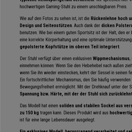
hochwertigen Gaming-Stuhl zu einem unschlagbaren Preis.
Wie auf den Fotos zu sehen ist, ist die
Rückenlehne hoch u
Design und Seitenstützen
. Auch dank der
dicken Polster
benutzen. Wie bei einem guten Sportsitz ist der Halt, den er bi
eine korrekte Körperhaltung und eine optimale Unterstützung
gepolsterte Kopfstütze im oberen Teil integriert
.
Der Stuhl verfügt über einen exklusiven
Wippmechanismus
,
einnehmen können: Wenn Sie den Hebehebel nach außen ziehen
wenn Sie ihn wieder einstecken, kehrt der Sessel in seinen 
Ein fortschrittlicher Mechanismus, den Sie häufig verwenden
Bewegungsfreiheit ermöglicht. Mit der Drehknauf unter der S
Spannung bzw. Härte, mit der der Stuhl sich zurücklehnt
Das Modell hat einen
soliden und stabilen Sockel aus ver
zu 150 kg
tragen kann. Dieses Produkt wird aus
hochwertig
ist für eine lange Lebensdauer ausgelegt.
Ein exklusives Modell, hervorragend verarbeitet und s