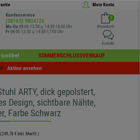
rantie
Mein Konto
Kundenservice
0
(08165) 9804126
Mo-Do
08:00-13:30 u. 14:30-18:00 Uhr
Warenkorb
Fr
08:00-13:30 u. 14:30-17:00 Uhr
Kontakt
romöbel
SOMMERSCHLUSSVERKAUF
t - 
Aktion ansehen
 -
tuhl ARTY, dick gepolstert,
es Design, sichtbare Nähte,
er, Farbe Schwarz
(249,78 € Inkl. MwSt.)