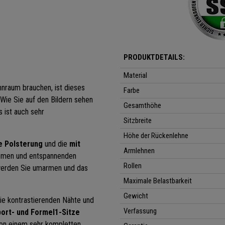
PRODUKTDETAILS:
Material
hnraum brauchen, ist dieses
Farbe
Wie Sie auf den Bildern sehen
Gesamthöhe
 ist auch sehr
Sitzbreite
Höhe der Rückenlehne
e Polsterung
und die
mit
Armlehnen
emen und entspannenden
Rollen
erden Sie umarmen und das
Maximale Belastbarkeit
Gewicht
ie kontrastierenden Nähte und
Verfassung
port- und Formel1-Sitze
von einem sehr kompletten,