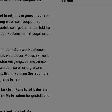
Garantie
nd breit, mit ergonomischem
ung
ist er sehr bequem zu
etet, sehr gut. Er ist perfekt für
 des Rückens. Er hat sogar eine
 mit dem Sie zwei Positionen
, wird dieser Modus aktiviert;
festen Ausgangszustand zurück.
 werden, da er eine größere
itzfläche
können Sie auch die
, einstellen
.
stärktem Kunststoff, der bis
en Materialien
hergestellt und
ehr komfortabel
. Bei