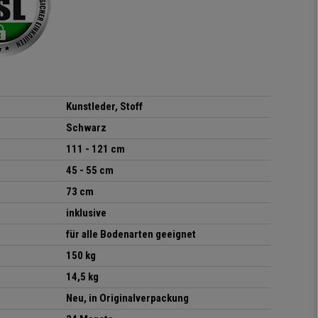
elastisches Gewebe passt
sich der
Körperbewegung an.
Klare Kaufempfehlung!
Kunstleder, Stoff
Schwarz
111 - 121 cm
45 - 55 cm
73 cm
inklusive
für alle Bodenarten geeignet
150 kg
14,5 kg
Neu, in Originalverpackung