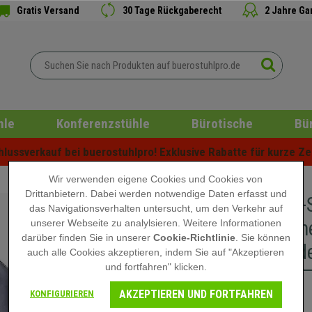
Gratis Versand
30 Tage Rückgaberecht
2 Jahre Ga
hle
Konferenzstühle
Bürotische
Bü
ussverkauf bei buerostuhlpro! Exklusive Rabatte für kurze Zei
Wir verwenden eigene Cookies und Cookies von
Drittanbietern. Dabei werden notwendige Daten erfasst und
Gaming-S
das Navigationsverhalten untersucht, um den Verkehr auf
sportlich
unserer Webseite zu analylsieren. Weitere Informationen
darüber finden Sie in unserer
Cookie-Richtlinie
. Sie können
Kunstled
auch alle Cookies akzeptieren, indem Sie auf "Akzeptieren
und fortfahren" klicken.
AKZEPTIEREN UND FORTFAHREN
209,90 €
KONFIGURIEREN