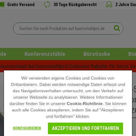
Gratis Versand
30 Tage Rückgaberecht
2 Jahre Ga
hle
Konferenzstühle
Bürotische
Bü
ussverkauf bei buerostuhlpro! Exklusive Rabatte für kurze Zei
Wir verwenden eigene Cookies und Cookies von
Drittanbietern. Dabei werden notwendige Daten erfasst und
Gaming-S
das Navigationsverhalten untersucht, um den Verkehr auf
hoher Ko
unserer Webseite zu analylsieren. Weitere Informationen
darüber finden Sie in unserer
Cookie-Richtlinie
. Sie können
Lederbez
auch alle Cookies akzeptieren, indem Sie auf "Akzeptieren
und fortfahren" klicken.
AKZEPTIEREN UND FORTFAHREN
229,90 €
KONFIGURIEREN