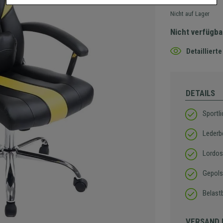
Nicht auf Lager
Nicht verfügba
Detaillier
DETAILS
Sportl
Lederb
Lordos
Gepols
Belastb
VERSAND 