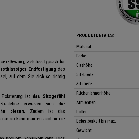
PRODUKTDETAILS:
Material
Farbe
cer-Desing
, welches typisch für
Sitzhöhe
rstklassiger Endfertigung
des
Sitzbreite
el, auf dem Sie sich so richtig
Sitztiefe
Rückenlehnenhöhe
 Polsterung ist
das Sitzgefühl
Armlehnen
ckenlehne erweisen sich
die
he bieten.
Zudem ist das
Rollen
n nur so kann man es auch in die
Belastbarkeit bis max.
Gewicht
an bequem Schaukeln kann. Dies