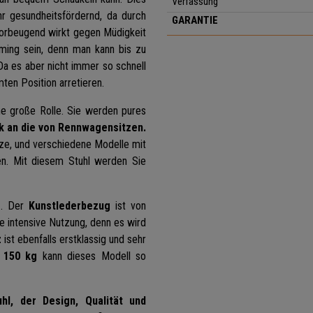
Verfassung
hr gesundheitsfördernd, da durch
GARANTIE
vorbeugend wirkt gegen Müdigkeit
ming sein, denn man kann bis zu
a es aber nicht immer so schnell
ten Position arretieren.
ine große Rolle. Sie werden pures
k an die von Rennwagensitzen.
tze, und verschiedene Modelle mit
en. Mit diesem Stuhl werden Sie
g
. Der
Kunstlederbezug
ist von
die intensive Nutzung, denn es wird
z
ist ebenfalls erstklassig und sehr
u 150 kg
kann dieses Modell so
hl, der Design, Qualität und