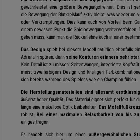
gewährleistet eine größere Bewegungsfreiheit. Dies ist se
die Bewegung der Blutkreislauf aktiv bleibt, was wiederum 
oder Verkrampfungen. Dies kann auch von Vorteil beim Ga
einem gewissen Punkt die Spielbewegung weiterverfolgen. D
gehen muss, kann man die Rückenlehne auch in einer bestimm
Das Design
spielt bei diesem Modell natürlich ebenfalls e
Adrenalin spüren, denn
seine Konturen erinnern sehr star
Kein Detail ist zu missen: Seitenwangen, integrierte Kopfstü
meist zweifarbigem Design und knalligen Farbkombination
sich bereits während des Spielens wie ein Champion fühlen.
Die Herstellungsmaterialien sind allesamt erstklassi
äußerst hoher Qualität. Das Material eignet sich perfekt für 
lange eine makellose Optik beibehalten.
Das Metallfußkreu
robust.
Bei einer maximalen Belastbarkeit von bis z
einiges tragen.
Es handelt sich hier um einen
außergewöhnlichen Stu