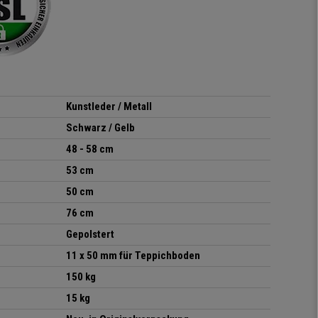
elastisches Gewebe passt
sich der
Körperbewegung an.
Klare Kaufempfehlung!
Kunstleder / Metall
Schwarz / Gelb
48 - 58 cm
53 cm
50 cm
76 cm
Gepolstert
11 x 50 mm für Teppichboden
150 kg
15 kg