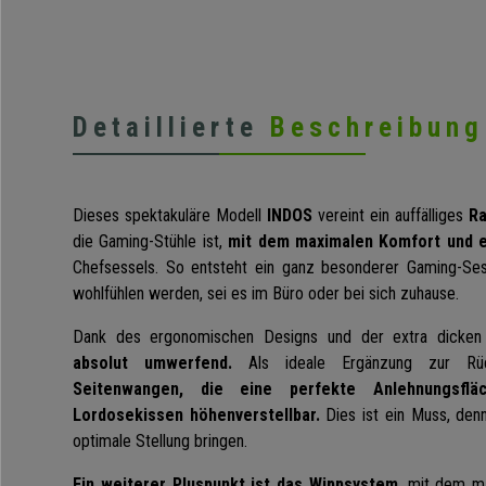
Detaillierte
Beschreibung
Dieses spektakuläre Modell
INDOS
vereint ein auffälliges
Ra
die Gaming-Stühle ist,
mit dem maximalen Komfort und e
Chefsessels. So entsteht ein ganz besonderer Gaming-Sess
wohlfühlen werden, sei es im Büro oder bei sich zuhause.
Dank des ergonomischen Designs und der extra dicken
absolut umwerfend.
Als ideale Ergänzung zur Rü
Seitenwangen, die eine perfekte Anlehnungsfläc
Lordosekissen höhenverstellbar.
Dies ist ein Muss, den
optimale Stellung bringen.
Ein weiterer Pluspunkt ist das Wippsystem
, mit dem m