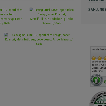
ZAHLUNG
Kundenbewe
Freundlicher Kontakt und
Alles gut geklappt
Sehr bequeme
günstige Preise, hat uns
optimal für 
sehr gut gefallen.
Sitzen. Schne
Lieferung.