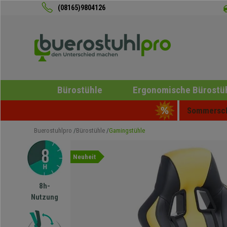
(08165)9804126
Bürostühle
Ergonomische Bürostü
Sommerschl
Buerostuhlpro
Bürostühle
Gamingstühle
Neuheit
8h-
Nutzung