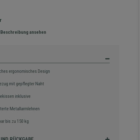
r
te Beschreibung ansehen
iches ergonomisches Design
ezug mit gepflegter Naht
ekissen inklusive
terte Metallarmlehnen
ar bis zu 150 kg
UND RÜCKGABE