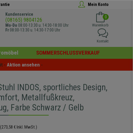
rantie
Mein Konto
Kundenservice
0
(08165) 9804126
Mo-Do
08:00-13:30 u. 14:30-18:00 Uhr
Warenkorb
Fr
08:00-13:30 u. 14:30-17:00 Uhr
Kontakt
romöbel
SOMMERSCHLUSSVERKAUF
t - 
Aktion ansehen
 -
tuhl INDOS, sportliches Design,
mfort, Metallfußkreuz,
ug, Farbe Schwarz / Gelb
(273,58 € Inkl. MwSt.)