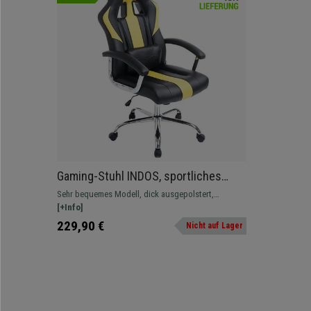
Gaming-Stuhl INDOS, sportliches
Design, hoher Komfort,
Sehr bequemes Modell, dick ausgepolstert,
Metallfußkreuz, Lederbezug, Farbe
ergonomisches und verstellbares Design.
[+Info]
Schwarz / Gelb
Lordosekissen inklusive. Sportliche Optik.
229,90 €
Nicht auf Lager