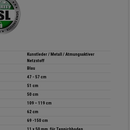
sitzt darin auch wirklich
gut! Die Sitzfläche, eine
Art straffes aber auch
elastisches Gewebe passt
sich der
Körperbewegung an.
Klare Kaufempfehlung!
Kunstleder / Metall / Atmungsaktiver
Netzstoff
Blau
47 - 57 cm
51 cm
50 cm
109 – 119 cm
62 cm
69 -150 cm
11 x 50 mm, für Teppichboden