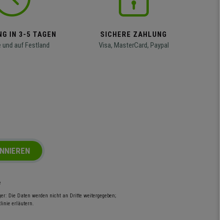
G IN 3-5 TAGEN
SICHERE ZAHLUNG
 und auf Festland
Visa, MasterCard, Paypal
NNIEREN
e
r: Die Daten werden nicht an Dritte weitergegeben;
inie erläutern.