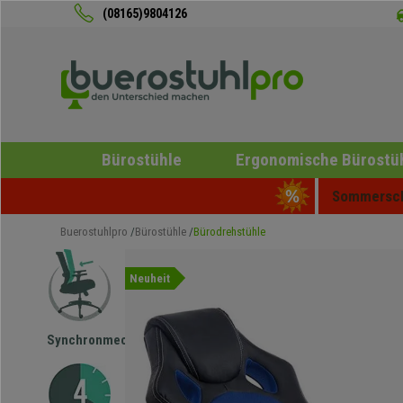
(08165)9804126
Bürostühle
Ergonomische Bürostü
Sommerschl
Buerostuhlpro
Bürostühle
Bürodrehstühle
Neuheit
Synchronmechanik