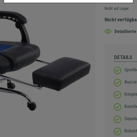
Nicht auf Lager
Nicht verfügba
Detaillier
DETAILS
Sportl
Auszie
Integr
Kunstl
Gepols
Robust