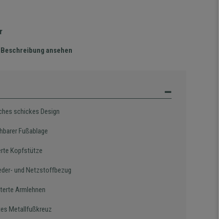
r
te Beschreibung ansehen
iches schickes Design
hbarer Fußablage
ierte Kopfstütze
eder- und Netzstoffbezug
terte Armlehnen
es Metallfußkreuz