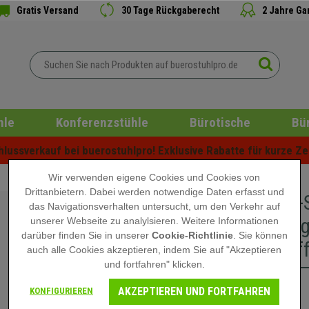
Gratis Versand
30 Tage Rückgaberecht
2 Jahre Ga
hle
Konferenzstühle
Bürotische
Bü
ussverkauf bei buerostuhlpro! Exklusive Rabatte für kurze Zei
Wir verwenden eigene Cookies und Cookies von
Drittanbietern. Dabei werden notwendige Daten erfasst und
Gaming-S
das Navigationsverhalten untersucht, um den Verkehr auf
Fußablag
unserer Webseite zu analylsieren. Weitere Informationen
darüber finden Sie in unserer
Cookie-Richtlinie
. Sie können
Netzstof
auch alle Cookies akzeptieren, indem Sie auf "Akzeptieren
und fortfahren" klicken.
AKZEPTIEREN UND FORTFAHREN
169,90 €
KONFIGURIEREN