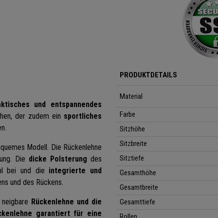
PRODUKTDETAILS
Material
aktisches und entspannendes
Farbe
uchen, der zudem ein
sportliches
en.
Sitzhöhe
Sitzbreite
bequemes Modell. Die Rückenlehne
Sitztiefe
tung. Die
dicke Polsterung
des
hl bei und die
integrierte und
Gesamthöhe
kens und des Rückens.
Gesamtbreite
e neigbare
Rückenlehne und die
Gesamttiefe
ckenlehne garantiert für eine
Rollen