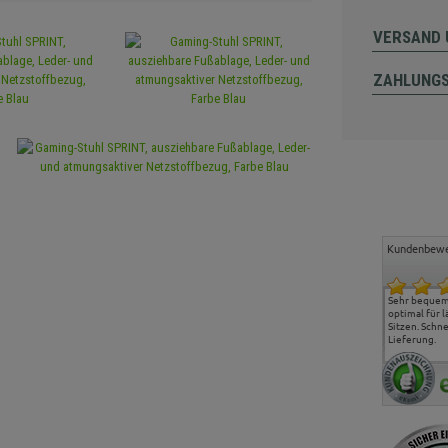
VERSAND 
ZAHLUNG
Kundenbewe
Freundlicher Kontakt und
Alles gut geklappt
Sehr bequeme
günstige Preise, hat uns
optimal für 
sehr gut gefallen.
Sitzen. Schne
Lieferung.