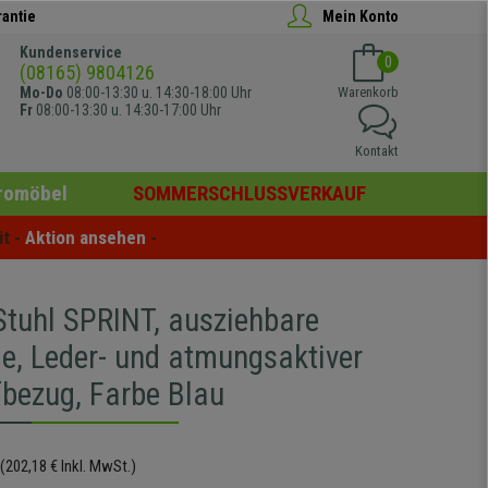
rantie
Mein Konto
Kundenservice
0
(08165) 9804126
Mo-Do
08:00-13:30 u. 14:30-18:00 Uhr
Warenkorb
Fr
08:00-13:30 u. 14:30-17:00 Uhr
Kontakt
romöbel
SOMMERSCHLUSSVERKAUF
t - 
Aktion ansehen
 -
tuhl SPRINT, ausziehbare
e, Leder- und atmungsaktiver
fbezug, Farbe Blau
(202,18 € Inkl. MwSt.)