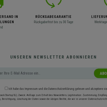
ERSAND IN
RÜCKGABEGARANTIE
LIEFERUN
LLUNGEN
Rückgabefrist bis zu 30 Tage
Werktage
nd
UNSEREN NEWSLETTER ABONNIEREN
ABO
Ich habe das
Impressum
und die
Datenschutzerklärung
gelesen und akzeptiere si
pack Startup SL); Zweck: Anfrage zum Erhalt des Newsletters; Legitimation: Zustimmung; Empfänge
, Berichtigung, Löschung der Daten sowie die übrigen Rechte, die wir in unserer Datenschutzrichtl