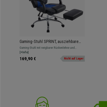
Gaming-Stuhl SPRINT, ausziehbare
Fußablage, Leder- und
Gaming-Stuhl mit neigbarer Rückenlehne und
atmungsaktiver Netzstoffbezug,
ausziehbarer Fußablage, hochwertiger Kunstleder-
[+Info]
Farbe Blau
und atmungsaktiver Netzstoffbezug, in vielen
169,90 €
Nicht auf Lager
Farben erhältlich.