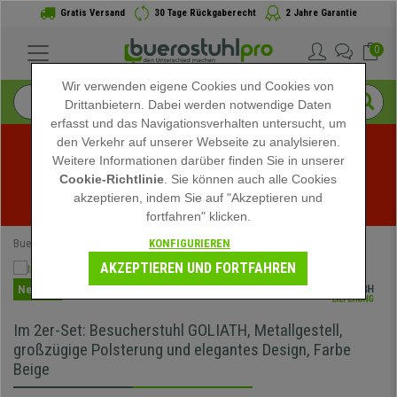
Gratis Versand
30 Tage Rückgaberecht
2 Jahre Garantie
0
Wir verwenden eigene Cookies und Cookies von
Drittanbietern. Dabei werden notwendige Daten
erfasst und das Navigationsverhalten untersucht, um
den Verkehr auf unserer Webseite zu analylsieren.
Weitere Informationen darüber finden Sie in unserer
Sommerschlussverkauf bei buerostuhlpro! Exklusive 
Cookie-Richtlinie
. Sie können auch alle Cookies
akzeptieren, indem Sie auf "Akzeptieren und
Rabatte für kurze Zeit - 
Aktion ansehen
 -
fortfahren" klicken.
KONFIGURIEREN
Buerostuhlpro
Büromöbel
Besucherstühle
AKZEPTIEREN UND FORTFAHREN
Neuheit
Im 2er-Set: Besucherstuhl GOLIATH, Metallgestell,
großzügige Polsterung und elegantes Design, Farbe
Beige