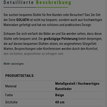
Detaillierte
Beschreibung
Sie suchen bequeme Stühle für Ihre Kunden oder Besucher? Das 2er-Set
der Serie
GOLIATH
ist nicht nur bequem, sondern auch aus hochwertigen
Materialien gefertigt und hat ein schönes und praktisches Design.
Schauen Sie sich einfach die Bilder an und Sie werden sehen, dass diese
Stühle sehr bequem sind. Die
großzügige Polsterung
bietet denjenigen,
die auf diesen bequemen Stühlen sitzen, ein angenehmes Sitzgefühl.
Warten, Besprechungen oder Konferenzen werden durch den Komfort,
den sie bieten, angenehmer zu ertragen sein.
Diese Stühle sind aus
hochwertigen Materialien
gefertigt.
Mehr anzeigen
Die
Metallstruktur
verleiht dem Stuhl nicht nur einen Hauch von Design,
sondern macht ihn auch sehr robust und stabil. Sitz und Rückenlehne sind
PRODUKTDETAILS:
mit
hochwertigem Kunstleder
bezogen und leicht zu reinigen.
Metallgestell / Hochwertiges
Material
Das Design, die Optik und die Verarbeitung sind
Kunstleder
hervorragend.
Diese Stühle sind perfekt für jeden Raum, ob
Farbe
Beige
Wartezimmer, Besprechungsraum oder Konferenzraum. Darüber hinaus
sind die Produkte in einer
Vielzahl von Farben
erhältlich, so dass Sie
Sitzhöhe
40 cm
diejenige auswählen können, die am besten zu Ihrem Geschmack oder