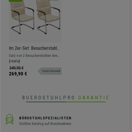
Im 2er-Set: Besucherstuhl
GOLIATH, Metallgestell,
Satz von 2 Besucherstühlen des
großzügige Polsterung und
Modells GOLIATH. Bequemer Sitz
[+Info]
elegantes Design, Farbe
und Rückenlehne mit toller
349,90 €
Beige
Gratis Versand
Polsterung, bezogen mit
269,90 €
hochwertigem Kunstleder.
BUEROSTUHLPRO
GARANTIE
BÜROSTUHLSPEZIALISTEN
Größter Katalog auf Bundesebene