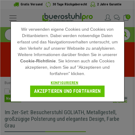
Gratis Versand
30 Tage Rückgaberecht
2 Jahre Garantie
0
Wir verwenden eigene Cookies und Cookies von
Drittanbietern. Dabei werden notwendige Daten
erfasst und das Navigationsverhalten untersucht, um
den Verkehr auf unserer Webseite zu analylsieren.
Weitere Informationen darüber finden Sie in unserer
Sommerschlussverkauf bei buerostuhlpro! Exklusive 
Cookie-Richtlinie
. Sie können auch alle Cookies
akzeptieren, indem Sie auf "Akzeptieren und
Rabatte für kurze Zeit - 
Aktion ansehen
 -
fortfahren" klicken.
KONFIGURIEREN
Buerostuhlpro
Büromöbel
Besucherstühle
AKZEPTIEREN UND FORTFAHREN
Neuheit
Im 2er-Set: Besucherstuhl GOLIATH, Metallgestell,
großzügige Polsterung und elegantes Design, Farbe
Grau