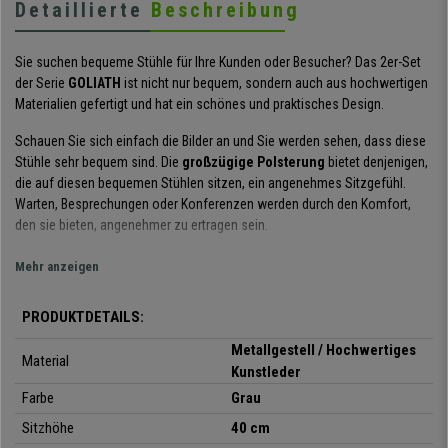
Detaillierte
Beschreibung
Sie suchen bequeme Stühle für Ihre Kunden oder Besucher? Das 2er-Set
der Serie
GOLIATH
ist nicht nur bequem, sondern auch aus hochwertigen
Materialien gefertigt und hat ein schönes und praktisches Design.
Schauen Sie sich einfach die Bilder an und Sie werden sehen, dass diese
Stühle sehr bequem sind. Die
großzügige Polsterung
bietet denjenigen,
die auf diesen bequemen Stühlen sitzen, ein angenehmes Sitzgefühl.
Warten, Besprechungen oder Konferenzen werden durch den Komfort,
den sie bieten, angenehmer zu ertragen sein.
Diese Stühle sind aus
hochwertigen Materialien
gefertigt.
Mehr anzeigen
Die
Metallstruktur
verleiht dem Stuhl nicht nur einen Hauch von Design,
sondern macht ihn auch sehr robust und stabil. Sitz und Rückenlehne sind
PRODUKTDETAILS:
mit
hochwertigem Kunstleder
bezogen und leicht zu reinigen.
Metallgestell / Hochwertiges
Material
Das Design, die Optik und die Verarbeitung sind
Kunstleder
hervorragend.
Diese Stühle sind perfekt für jeden Raum, ob
Farbe
Grau
Wartezimmer, Besprechungsraum oder Konferenzraum. Darüber hinaus
sind die Produkte in einer
Vielzahl von Farben
erhältlich, so dass Sie
Sitzhöhe
40 cm
diejenige auswählen können, die am besten zu Ihrem Geschmack oder