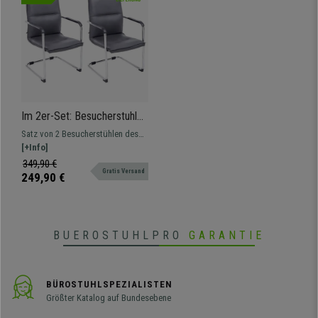
Im 2er-Set: Besucherstuhl
GOLIATH, Metallgestell,
Satz von 2 Besucherstühlen des
großzügige Polsterung und
Modells GOLIATH. Bequemer Sitz
[+Info]
elegantes Design, Farbe
und Rückenlehne mit toller
349,90 €
Grau
Gratis Versand
Polsterung, bezogen mit
249,90 €
hochwertigem Kunstleder.
BUEROSTUHLPRO
GARANTIE
BÜROSTUHLSPEZIALISTEN
Größter Katalog auf Bundesebene