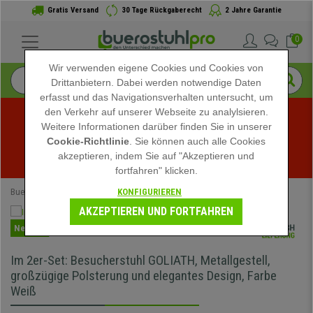
Gratis Versand
30 Tage Rückgaberecht
2 Jahre Garantie
0
Wir verwenden eigene Cookies und Cookies von
Drittanbietern. Dabei werden notwendige Daten
erfasst und das Navigationsverhalten untersucht, um
den Verkehr auf unserer Webseite zu analylsieren.
Weitere Informationen darüber finden Sie in unserer
Sommerschlussverkauf bei buerostuhlpro! Exklusive 
Cookie-Richtlinie
. Sie können auch alle Cookies
akzeptieren, indem Sie auf "Akzeptieren und
Rabatte für kurze Zeit - 
Aktion ansehen
 -
fortfahren" klicken.
KONFIGURIEREN
Buerostuhlpro
Büromöbel
Besucherstühle
AKZEPTIEREN UND FORTFAHREN
Neuheit
Im 2er-Set: Besucherstuhl GOLIATH, Metallgestell,
großzügige Polsterung und elegantes Design, Farbe
Weiß