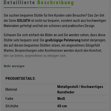
Detaillierte
Beschreibung
Sie suchen bequeme Stühle für Ihre Kunden oder Besucher? Das 2er-Set
der Serie
GOLIATH
ist nicht nur bequem, sondern auch aus hochwertigen
Materialien gefertigt und hat ein schönes und praktisches Design.
Schauen Sie sich einfach die Bilder an und Sie werden sehen, dass diese
Stühle sehr bequem sind. Die
großzügige Polsterung
bietet denjenigen,
die auf diesen bequemen Stühlen sitzen, ein angenehmes Sitzgefühl.
Warten, Besprechungen oder Konferenzen werden durch den Komfort,
den sie bieten, angenehmer zu ertragen sein.
Diese Stühle sind aus
hochwertigen Materialien
gefertigt.
Mehr anzeigen
Die
Metallstruktur
verleiht dem Stuhl nicht nur einen Hauch von Design,
sondern macht ihn auch sehr robust und stabil. Sitz und Rückenlehne sind
PRODUKTDETAILS:
mit
hochwertigem Kunstleder
bezogen und leicht zu reinigen.
Metallgestell / Hochwertiges
Material
Das Design, die Optik und die Verarbeitung sind
Kunstleder
hervorragend.
Diese Stühle sind perfekt für jeden Raum, ob
Farbe
Weiß
Wartezimmer, Besprechungsraum oder Konferenzraum. Darüber hinaus
sind die Produkte in einer
Vielzahl von Farben
erhältlich, so dass Sie
Sitzhöhe
40 cm
diejenige auswählen können, die am besten zu Ihrem Geschmack oder