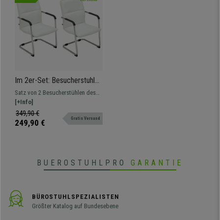
Im 2er-Set: Besucherstuhl
GOLIATH, Metallgestell,
Satz von 2 Besucherstühlen des
großzügige Polsterung und
Modells GOLIATH. Bequemer Sitz
[+Info]
elegantes Design, Farbe
und Rückenlehne mit toller
349,90 €
Weiß
Gratis Versand
Polsterung, bezogen mit
249,90 €
hochwertigem Kunstleder.
BUEROSTUHLPRO
GARANTIE
BÜROSTUHLSPEZIALISTEN
Größter Katalog auf Bundesebene