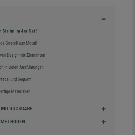
 Sie im Im 4er Set !!
es Gestell aus Metall
ives Design mit Ziernähten
ich in vielen Ausführungen
tabel und bequem
rtige Materialien
UND RÜCKGABE
SMETHODEN