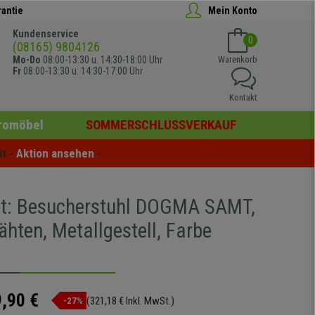
rantie
Mein Konto
Kundenservice
0
(08165) 9804126
Mo-Do
08:00-13:30 u. 14:30-18:00 Uhr
Warenkorb
Fr
08:00-13:30 u. 14:30-17:00 Uhr
Kontakt
romöbel
SOMMERSCHLUSSVERKAUF
t - 
Aktion ansehen
 -
et: Besucherstuhl DOGMA SAMT,
ähten, Metallgestell, Farbe
,90 €
(321,18 € Inkl. MwSt.)
-27%