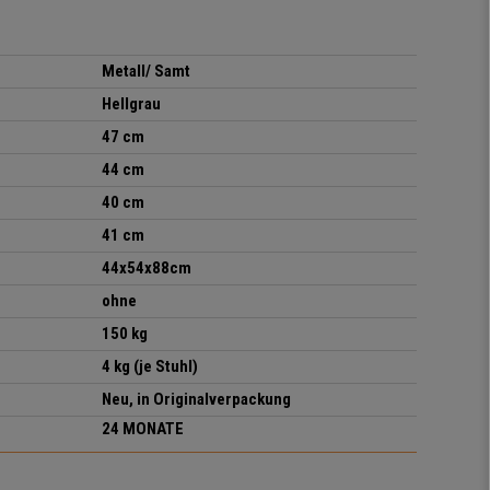
Metall/ Samt
Hellgrau
47 cm
44 cm
40 cm
41 cm
44x54x88cm
ohne
150 kg
4 kg (je Stuhl)
Neu, in Originalverpackung
24 MONATE