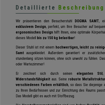
Detaillierte
Beschreibung
Wir präsentieren den Besucherstuhl
DOGMA SAMT
, e
exklusivem Design
, perfekt, um Ihre Besucher auf beque
ergonomisches Design
hilft Ihnen, eine optimale Körper
dieses Modell
bis zu 150 kg belastbar
!
Dieser Stuhl ist mit einem
hochwertigen, leicht zu reini
Samt
ausgekleidet. Außerdem garantiert er zusätzlich
stundenlang sitzen können, ohne sich unwohl zu fühlen. Das i
oder Wartezimmer!
Er zeichnet sich durch seinen
eleganten Stil
Widerstandsfähigkeit
aus. Seine
robuste Metallstruktu
verschiedenen Farben erhältlich
, so dass Sie diejenige
zu Ihren Bedürfnissen und zur Einrichtung des Raums passt,
Das Modell gibt es auch mit Stoffbezug.