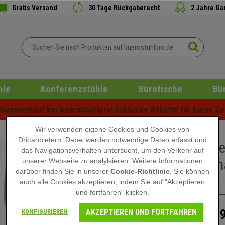
Gratis Versand
30 Tage Rückgaberecht
2 Jahre Ga
hle
Konferenzstühle
Bürotische
Bü
ussverkauf bei buerostuhlpro! Exklusive Rabatte für kurze Zei
Wir verwenden eigene Cookies und Cookies von
Drittanbietern. Dabei werden notwendige Daten erfasst und
Im 4er S
das Navigationsverhalten untersucht, um den Verkehr auf
mit Ziern
unserer Webseite zu analylsieren. Weitere Informationen
darüber finden Sie in unserer
Cookie-Richtlinie
. Sie können
Hellgrau
auch alle Cookies akzeptieren, indem Sie auf "Akzeptieren
und fortfahren" klicken.
AKZEPTIEREN UND FORTFAHREN
269
KONFIGURIEREN
369,90 €