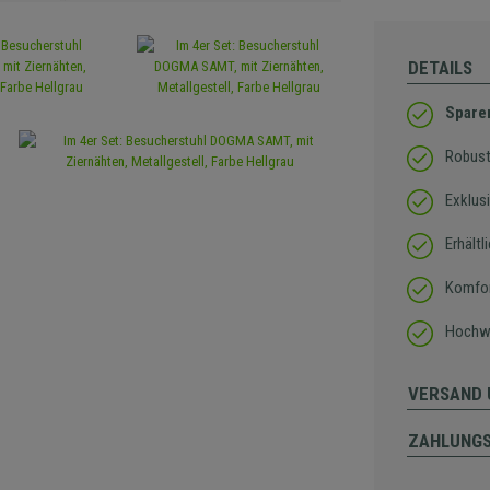
DETAILS
Sparen
Robust
Exklus
Erhältl
Komfor
Hochwe
VERSAND 
ZAHLUNG