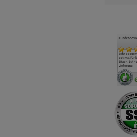
Kundenbewe
Freundlicher Kontakt und
Alles gut geklappt
Sehr bequeme
günstige Preise, hat uns
optimal für 
sehr gut gefallen.
Sitzen. Schne
Lieferung.