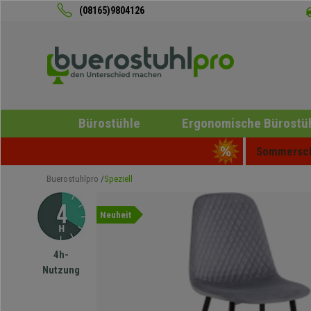
(08165)9804126
Bürostühle
Ergonomische Bürostü
Sommerschl
Buerostuhlpro
Speziell
Neuheit
4h-
Nutzung