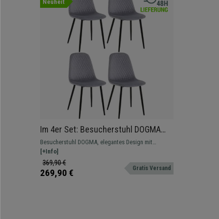
Neuheit
Im 4er Set: Besucherstuhl DOGMA
SAMT, mit Ziernähten, Metallgestell,
Besucherstuhl DOGMA, elegantes Design mit
Farbe Hellgrau
Ziernähten, ideal für Ihre Besucher. Mit Stoff- oder
[+Info]
Samtbezug und in vielen Farben erhältlich
369,90 €
Gratis Versand
269,90 €