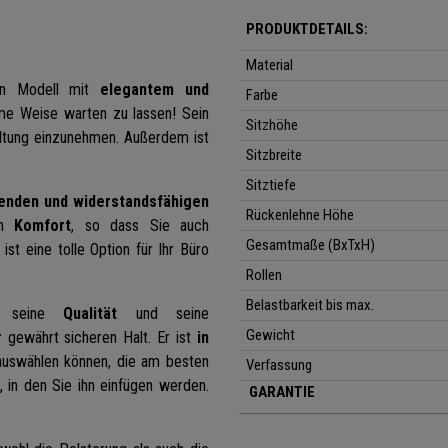
PRODUKTDETAILS:
Material
in Modell mit
elegantem und
Farbe
me Weise warten zu lassen! Sein
Sitzhöhe
haltung einzunehmen. Außerdem ist
Sitzbreite
Sitztiefe
genden und widerstandsfähigen
Rückenlehne Höhe
en
Komfort
, so dass Sie auch
Gesamtmaße (BxTxH)
st eine tolle Option für Ihr Büro
Rollen
Belastbarkeit bis max.
, seine
Qualität
und seine
Gewicht
r
gewährt sicheren Halt. Er ist
in
 auswählen können, die am besten
Verfassung
 in den Sie ihn einfügen werden.
GARANTIE