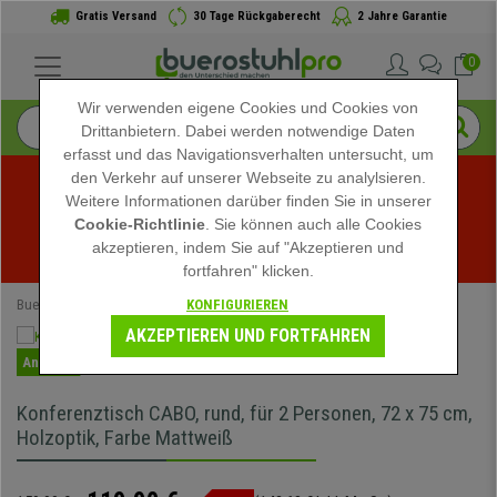
Gratis Versand
30 Tage Rückgaberecht
2 Jahre Garantie
0
Wir verwenden eigene Cookies und Cookies von
Drittanbietern. Dabei werden notwendige Daten
erfasst und das Navigationsverhalten untersucht, um
den Verkehr auf unserer Webseite zu analylsieren.
Weitere Informationen darüber finden Sie in unserer
Sommerschlussverkauf bei buerostuhlpro! Exklusive 
Cookie-Richtlinie
. Sie können auch alle Cookies
akzeptieren, indem Sie auf "Akzeptieren und
Rabatte für kurze Zeit - 
Aktion ansehen
 -
fortfahren" klicken.
KONFIGURIEREN
Buerostuhlpro
Bürotische
Konferenztische
AKZEPTIEREN UND FORTFAHREN
Angebot
Konferenztisch CABO, rund, für 2 Personen, 72 x 75 cm,
Holzoptik, Farbe Mattweiß