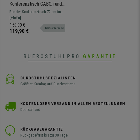
Konferenztisch CABO, rund,
für 2 Personen, 72 x 75 cm,
Runder Konferenztisch 72 cm im
Holzoptik, Farbe Mattweiß
modernen Design – kompakt,
[+Info]
stabil und vielseitig einsetzbar
159,90 €
Gratis Versand
119,90 €
BUEROSTUHLPRO
GARANTIE
BÜROSTUHLSPEZIALISTEN
Größter Katalog auf Bundesebene
KOSTENLOSER VERSAND IN ALLEN BESTELLUNGEN
Deutschland
RÜCKGABEGARANTIE
Rückgabefrist bis zu 30 Tage