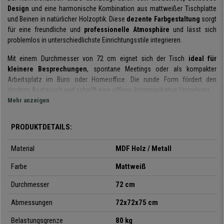
Design
und eine harmonische Kombination aus mattweißer Tischplatte
und Beinen in natürlicher Holzoptik. Diese
dezente Farbgestaltung
sorgt
für eine freundliche und
professionelle Atmosphäre
und lässt sich
problemlos in unterschiedlichste Einrichtungsstile integrieren.
Mit einem Durchmesser von 72 cm eignet sich der Tisch
ideal für
kleinere Besprechungen
, spontane Meetings oder als kompakter
Arbeitsplatz im Büro oder Homeoffice. Die runde Form fördert den
direkten Austausch und schafft eine offene, kommunikative Umgebung.
Mehr anzeigen
Die lackierte Tischoberfläche ist
besonders pflegeleicht
und
widerstandsfähig, wodurch sie sich optimal für den
täglichen Einsatz
PRODUKTDETAILS:
eignet. Gefertigt aus hochwertigem MDF bietet der Tisch eine stabile und
langlebige Konstruktion, die auch bei
regelmäßiger Nutzung
zuverlässig
Material
MDF Holz / Metall
bleibt.
Farbe
Mattweiß
Für
zusätzliche Stabilität
sorgen die schräg angeordneten Beine,
während die verstellbaren Füße Unebenheiten im Boden problemlos
Durchmesser
72 cm
ausgleichen. Gleichzeitig schützen sie
empfindliche Bodenbeläge
vor
Kratzern, sodass das Modell vielseitig und flexibel in Büro,
Abmessungen
72x72x75 cm
Besprechungsraum oder Empfangsbereich eingesetzt werden kann.
Belastungsgrenze
80 kg