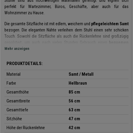
Stühle sind aus hochwertigen Materialien gefertigt und eignen sich
perfekt für Wartezimmer, Büros, Geschäfte, aber auch für das
Wohnzimmer zu Hause.
Die gesamte Sitzfläche ist mit edlem, weichem und
pflegeleichtem Samt
bezogen. Die eleganten Nähte verleihen dem Stuhl einen sehr schicken
Touch. Sowohl die Sitzfläche als auch die Rückenlehne sind großzügig
gepolstert, um auch nach vielen Stunden Gebrauch einen
bequemen
Sitzkomfort
Mehr anzeigen
zu gewährleisten.
Dieser bis ins Detail gepflegte Stuhl ist in verschiedenen Farben erhältlich,
PRODUKTDETAILS:
sodass er sich leicht an Ihre Einrichtung anpassen lässt. Es handelt sich
zweifellos um ein Produkt, das
Funktionalität und Eleganz
perfekt
Material
Samt / Metall
vereint.
Farbe
Hellbraun
Das Gestell ist aus
massivem, mattschwarzem Metall
gefertigt und hat
Gesamthöhe
85 cm
eine Tragkraft von bis zu 150 kg. Die Stühle werden mit
Bodenschonern
Gesamtbreite
56 cm
geliefert, die den Boden vor Beschädigungen oder Kratzern schützen und
die Lebensdauer des Stuhls verlängern.
Gesamttiefe
63 cm
Sitzhöhe
47 cm
Lassen Sie sich dieses
2er-Set
nicht entgehen! Bei buerostuhlpro bieten
wir es Ihnen zu einem sehr attraktiven Preis und mit einem
tadellosen
Höhe der Rückenlehne
42 cm
Kundenservice
an!