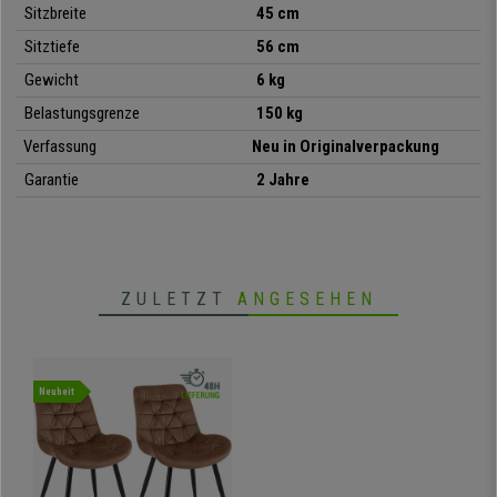
Sitzbreite
45 cm
• Modernes und raffiniertes Design
Sitztiefe
56 cm
• Gestell und Beine aus schwarzem Metall
Gewicht
6 kg
• Belastbar bis zu 150 kg
• Bezug aus weichem Samt
Belastungsgrenze
150 kg
Verfassung
Neu in Originalverpackung
Garantie
2 Jahre
ZULETZT
ANGESEHEN
Neuheit