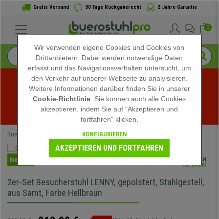
Gratis Versand
30 Tage Rückgaberecht
2 Jahre Garantie
0
Wir verwenden eigene Cookies und Cookies von
Drittanbietern. Dabei werden notwendige Daten
erfasst und das Navigationsverhalten untersucht, um
den Verkehr auf unserer Webseite zu analylsieren.
Weitere Informationen darüber finden Sie in unserer
Sommerschlussverkauf bei buerostuhlpro! Exklusive 
Cookie-Richtlinie
. Sie können auch alle Cookies
akzeptieren, indem Sie auf "Akzeptieren und
Rabatte für kurze Zeit - 
Aktion ansehen
 -
fortfahren" klicken.
KONFIGURIEREN
Buerostuhlpro
Büromöbel
Besucherstühle
AKZEPTIEREN UND FORTFAHREN
Neuheit
2er-Set Besucherstuhl LENNY, gepolstert, Stahlgestell,
aus Samt, Farbe Hellbraun