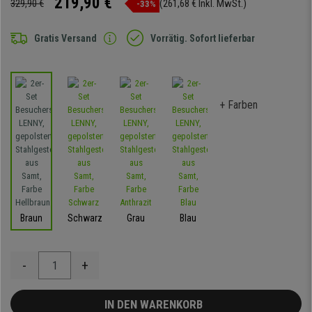
219,90 €
329,90 €
(261,68 € Inkl. MwSt.)
-33%
Gratis Versand
Vorrätig. Sofort lieferbar
+ Farben
Braun
Schwarz
Grau
Blau
-
+
IN DEN WARENKORB