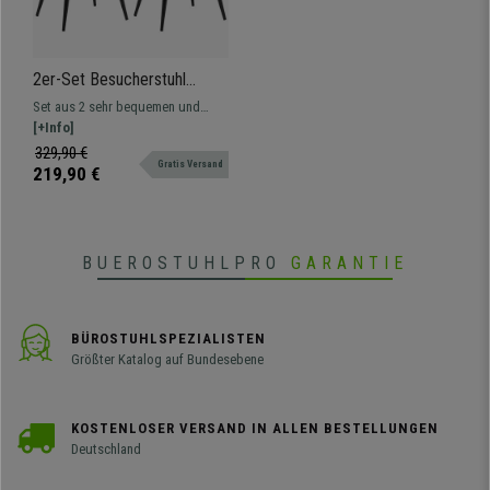
2er-Set Besucherstuhl
LENNY, gepolstert,
Set aus 2 sehr bequemen und
Stahlgestell, aus Samt,
eleganten Besucherstühlen. Mit
[+Info]
Farbe Hellbraun
weichem Samt bezogen und in
329,90 €
Gratis Versand
verschiedenen Farben erhältlich.
219,90 €
BUEROSTUHLPRO
GARANTIE
BÜROSTUHLSPEZIALISTEN
Größter Katalog auf Bundesebene
KOSTENLOSER VERSAND IN ALLEN BESTELLUNGEN
Deutschland