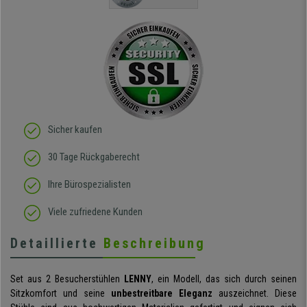
Qualität des Stuhls bin
ich absolut begeistert, er
sieht richtig hochwertig
aus und das beste: man
sitzt darin auch wirklich
gut! Die Sitzfläche, eine
Art straffes aber auch
elastisches Gewebe passt
sich der
Körperbewegung an.
Klare Kaufempfehlung!
Sicher kaufen
30 Tage Rückgaberecht
Ihre Bürospezialisten
Viele zufriedene Kunden
Detaillierte
Beschreibung
Set aus 2 Besucherstühlen
LENNY
, ein Modell, das sich durch seinen
Sitzkomfort und seine
unbestreitbare Eleganz
auszeichnet. Diese