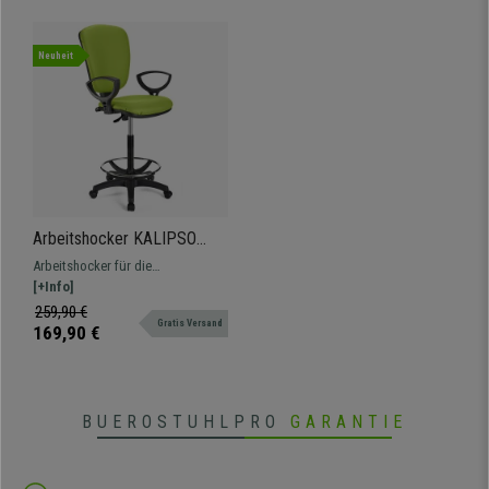
Es handelt sich also definitiv um einen
bequemen Qualitätshocker, der
Ihnen maximale Effizienz
während der Arbeit bietet.
Nur bei
Buerostuhlpro
zum Spitzenpreis, mit umfangreicher Garantie und dem
Neuheit
besten Kundenservice.
•
Verstellbare, ergonomische Rückenlehne
• Permanentkontaktmechanik
•
Dicke Polsterung für mehr Komfort
• Stabile Design-Armlehnen
Arbeitshocker KALIPSO
•
Qualitätsprodukt, sehr robust
LEDER, verstellbare
Arbeitshocker für die
Rückenlehne, dicke
professionelle Nutzung,
[+Info]
Polsterung, Farbe Grün
verstellbar, mit Fußstütze,
259,90 €
Gratis Versand
Lederbezug, widerstandsfähig
169,90 €
und bequem.
BUEROSTUHLPRO
GARANTIE