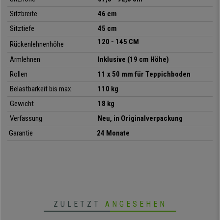
Die stabilen Design-Armlehnen
bieten eine zusätzliche Stütze beim
Sitzbreite
46 cm
Arbeiten über einen längeren Zeitraum
. Mit ihrem schlanken
geschwungenen Design passen sie perfekt zu diesem harmonisch
Sitztiefe
45 cm
geformten Bürohocker.
120 - 145 CM
Rückenlehnenhöhe
Die Polsterung mit
Injektionsschaumstoff
mit einer Dichte von
60
Armlehnen
Inklusive (19 cm Höhe)
kg/m³
macht das Sitzen viel bequemer. Dieser Schaumstoff wird in eine
geschlossene Gußform gespritzt, so dass jedes Stück seine
exakte
Rollen
11 x 50 mm für Teppichboden
Formgebung
erhält und sich bei Gebrauch oder im Laufe der Zeit nicht
Belastbarkeit bis max.
110 kg
verformt. Es handelt sich um einen
exklusiven
Schaumstoff, der in
Gewicht
18 kg
hochwertigen Sitzmöbeln und Autositzen verwendet wird.
Verfassung
Neu, in Originalverpackung
Zur Gewährleistung einer langen Haltbarkeit wurden bei der Herstellung
dieses Bürohockers ausschließlich hochwertige Materialien verwendet.
Garantie
24 Monate
Das
robuste Fußkreuz mit Fußstütze
sorgt für Stabilität und die dicke
Polsterung von Sitz und Rückenlehne ist mit
pflegeleichtem Kunstleder
bezogen.
Dieser Bürohocker ist
in verschiedenen Farben
und unterschiedlichen
Ausführungen erhältlich, sodass Sie ganz sicher die für Sie passende
Kombination finden werden.
ZULETZT
ANGESEHEN