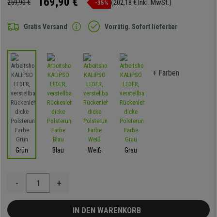
169,90 €
259,90 €
(202,18 € Inkl. MwSt.)
-35%
Gratis Versand
Vorrätig. Sofort lieferbar
+ Farben
Grün
Blau
Weiß
Grau
-
+
IN DEN WARENKORB