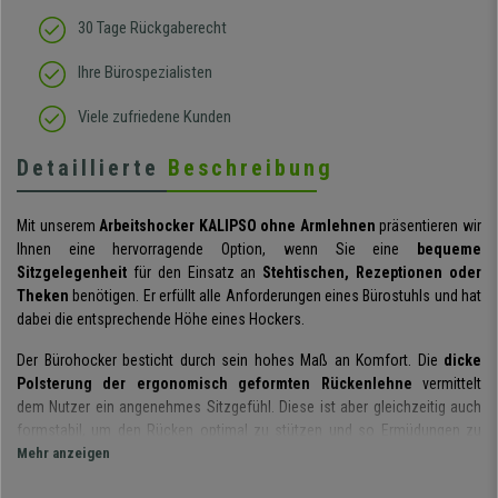
30 Tage Rückgaberecht
Ihre Bürospezialisten
Viele zufriedene Kunden
Detaillierte
Beschreibung
Mit unserem
Arbeitshocker KALIPSO ohne Armlehnen
präsentieren wir
Ihnen eine hervorragende Option, wenn Sie eine
bequeme
Sitzgelegenheit
für den Einsatz an
Stehtischen, Rezeptionen oder
Theken
benötigen. Er erfüllt alle Anforderungen eines Bürostuhls und hat
dabei die entsprechende Höhe eines Hockers.
Der Bürohocker besticht durch sein hohes Maß an Komfort. Die
dicke
Polsterung der ergonomisch geformten Rückenlehne
vermittelt
dem Nutzer ein angenehmes Sitzgefühl. Diese ist aber gleichzeitig auch
formstabil, um den Rücken optimal zu stützen und so Ermüdungen zu
vermeiden. Darüber hinaus kann die
Mehr anzeigen
Rückenlehne in der Tiefe verstellt
und so exakt an die individuellen Bedürfnisse des Nutzers angepasst