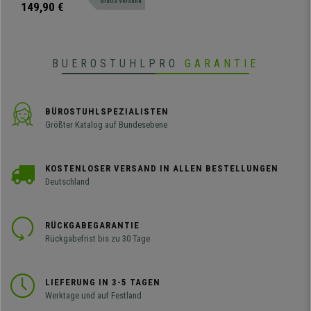
Stoffbezug, Farbe Grün
Gratis Versand
widerstandsfähig und bequem.
149,90 €
BUEROSTUHLPRO
GARANTIE
BÜROSTUHLSPEZIALISTEN
Größter Katalog auf Bundesebene
KOSTENLOSER VERSAND IN ALLEN BESTELLUNGEN
Deutschland
RÜCKGABEGARANTIE
Rückgabefrist bis zu 30 Tage
LIEFERUNG IN 3-5 TAGEN
Werktage und auf Festland