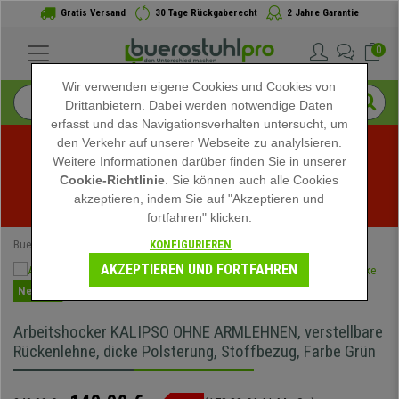
Gratis Versand
30 Tage Rückgaberecht
2 Jahre Garantie
0
Wir verwenden eigene Cookies und Cookies von
Drittanbietern. Dabei werden notwendige Daten
erfasst und das Navigationsverhalten untersucht, um
den Verkehr auf unserer Webseite zu analylsieren.
Weitere Informationen darüber finden Sie in unserer
Sommerschlussverkauf bei buerostuhlpro! Exklusive 
Cookie-Richtlinie
. Sie können auch alle Cookies
akzeptieren, indem Sie auf "Akzeptieren und
Rabatte für kurze Zeit - 
Aktion ansehen
 -
fortfahren" klicken.
KONFIGURIEREN
Buerostuhlpro
Speziell
AKZEPTIEREN UND FORTFAHREN
Neuheit
Arbeitshocker KALIPSO OHNE ARMLEHNEN, verstellbare
Rückenlehne, dicke Polsterung, Stoffbezug, Farbe Grün