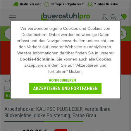
Gratis Versand
30 Tage Rückgaberecht
2 Jahre Garantie
0
Wir verwenden eigene Cookies und Cookies von
Drittanbietern. Dabei werden notwendige Daten
erfasst und das Navigationsverhalten untersucht, um
den Verkehr auf unserer Webseite zu analylsieren.
Weitere Informationen darüber finden Sie in unserer
Sommerschlussverkauf bei buerostuhlpro! Exklusive 
Cookie-Richtlinie
. Sie können auch alle Cookies
akzeptieren, indem Sie auf "Akzeptieren und
Rabatte für kurze Zeit - 
Aktion ansehen
 -
fortfahren" klicken.
KONFIGURIEREN
Buerostuhlpro
Büromöbel
Hocker
Arbeitshocker
AKZEPTIEREN UND FORTFAHREN
Neuheit
Arbeitshocker KALIPSO PLUS LEDER, verstellbare
Rückenlehne, dicke Polsterung, Farbe Grau