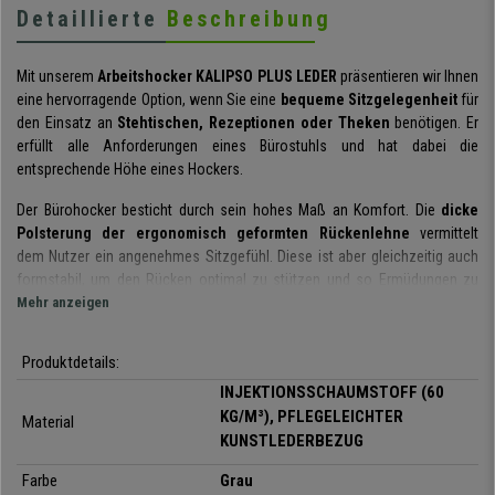
Detaillierte
Beschreibung
Mit unserem
Arbeitshocker KALIPSO PLUS LEDER
präsentieren wir Ihnen
eine hervorragende Option, wenn Sie eine
bequeme Sitzgelegenheit
für
den Einsatz an
Stehtischen, Rezeptionen oder Theken
benötigen. Er
erfüllt alle Anforderungen eines Bürostuhls und hat dabei die
entsprechende Höhe eines Hockers.
Der Bürohocker besticht durch sein hohes Maß an Komfort. Die
dicke
Polsterung der ergonomisch geformten Rückenlehne
vermittelt
dem Nutzer ein angenehmes Sitzgefühl. Diese ist aber gleichzeitig auch
formstabil, um den Rücken optimal zu stützen und so Ermüdungen zu
vermeiden. Darüber hinaus kann die
Mehr anzeigen
Rückenlehne in der Tiefe verstellt
und so exakt an die individuellen Bedürfnisse des Nutzers angepasst
werden.
Der großzügige Sitz ist ebenfalls dick gepolstert und
Produktdetails:
formstabil.
INJEKTIONSSCHAUMSTOFF (60
Die Permanentkontaktmechanik
ermöglicht die Neigung der
KG/M³), PFLEGELEICHTER
Material
Rückenlehne, ohne den Winkel zum Sitz zu beeinträchtigen. Mi diesem
KUNSTLEDERBEZUG
System wird die Entlastung der Wirbelsäule und eine erhöhte
Farbe
Grau
Bewegungsfreiheit gewährleistet.