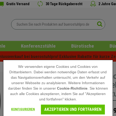
Gratis Versand
30 Tage Rückgaberecht
2 Jahre Ga
hle
Konferenzstühle
Bürotische
Bü
ussverkauf bei buerostuhlpro! Exklusive Rabatte für kurze Zei
Wir verwenden eigene Cookies und Cookies von
Drittanbietern. Dabei werden notwendige Daten erfasst und
Arbeitsh
das Navigationsverhalten untersucht, um den Verkehr auf
Rückenleh
unserer Webseite zu analylsieren. Weitere Informationen
darüber finden Sie in unserer
Cookie-Richtlinie
. Sie können
Stoffbez
auch alle Cookies akzeptieren, indem Sie auf "Akzeptieren
und fortfahren" klicken.
AKZEPTIEREN UND FORTFAHREN
169
KONFIGURIEREN
259,90 €