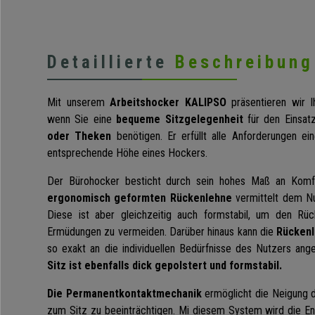
Detaillierte
Beschreibung
Mit unserem
Arbeitshocker KALIPSO
präsentieren wir I
wenn Sie eine
bequeme Sitzgelegenheit
für den Einsat
oder Theken
benötigen. Er erfüllt alle Anforderungen ei
entsprechende Höhe eines Hockers.
Der Bürohocker besticht durch sein hohes Maß an Komf
ergonomisch geformten Rückenlehne
vermittelt dem Nu
Diese ist aber gleichzeitig auch formstabil, um den Rü
Ermüdungen zu vermeiden. Darüber hinaus kann die
Rückenl
so exakt an die individuellen Bedürfnisse des Nutzers ang
Sitz ist ebenfalls dick gepolstert und formstabil.
Die Permanentkontaktmechanik
ermöglicht die Neigung 
zum Sitz zu beeinträchtigen. Mi diesem System wird die Ent