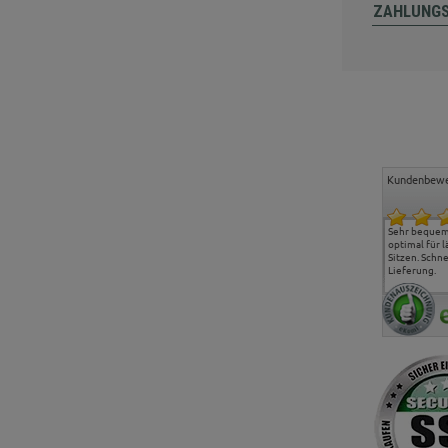
ZAHLUNG
Kundenbewe
Freundlicher Kontakt und
Alles gut geklappt
Sehr bequeme
günstige Preise, hat uns
optimal für 
sehr gut gefallen.
Sitzen. Schne
Lieferung.