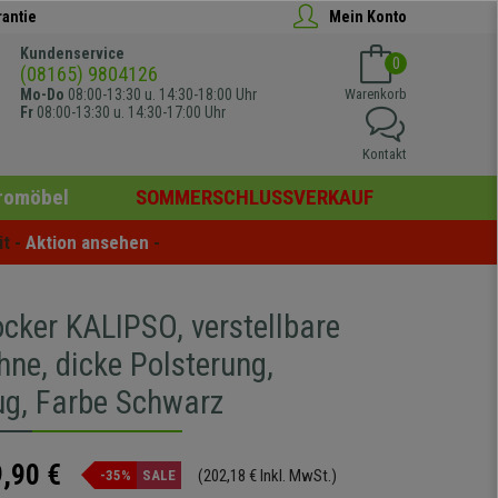
rantie
Mein Konto
Kundenservice
0
(08165) 9804126
Mo-Do
08:00-13:30 u. 14:30-18:00 Uhr
Warenkorb
Fr
08:00-13:30 u. 14:30-17:00 Uhr
Kontakt
romöbel
SOMMERSCHLUSSVERKAUF
t - 
Aktion ansehen
 -
ocker KALIPSO, verstellbare
ne, dicke Polsterung,
ug, Farbe Schwarz
,90 €
(202,18 € Inkl. MwSt.)
-35%
SALE