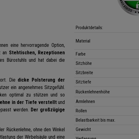
Produktdetails:
Material
hnen eine hervorragende Option,
z an
Stehtischen, Rezeptionen
Farbe
nes Bürostuhls und hat dabei die
Sitzhöhe
Sitzbreite
ort. Die
dicke Polsterung der
Sitztiefe
tzer ein angenehmes Sitzgefühl.
Rückenlehnenhöhe
cken optimal zu stützen und so
Armlehnen
ehne in der Tiefe verstellt
und
epasst werden.
Der großzügige
Rollen
Belastbarkeit bis max.
der Rückenlehne, ohne den Winkel
Gewicht
lastung der Wirbelsäule und eine
Verfassung