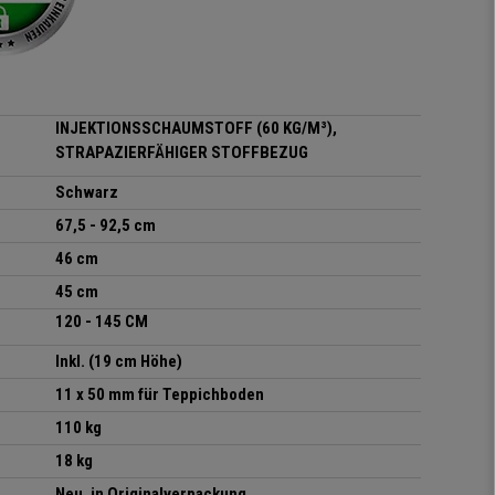
Körperbewegung an.
Klare Kaufempfehlung!
INJEKTIONSSCHAUMSTOFF (60 KG/M³),
STRAPAZIERFÄHIGER STOFFBEZUG
Schwarz
67,5 - 92,5 cm
46 cm
45 cm
120 - 145 CM
Inkl. (19 cm Höhe)
11 x 50 mm für Teppichboden
110 kg
18 kg
Neu, in Originalverpackung