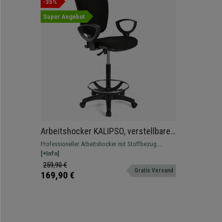
-35%
Super Angebot
Arbeitshocker KALIPSO, verstellbare
Rückenlehne, dicke Polsterung,
Professioneller Arbeitshocker mit Stoffbezug.
Stoffbezug, Farbe Schwarz
Verstellbar, mit Fußstütze, widerstandsfähig und
[+Info]
bequem.
259,90 €
Gratis Versand
169,90 €