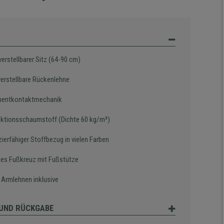
erstellbarer Sitz (64-90 cm)
verstellbare Rückenlehne
nentkontaktmechanik
jektionsschaumstoff (Dichte 60 kg/m³)
ierfähiger Stoffbezug in vielen Farben
es Fußkreuz mit Fußstütze
e Armlehnen inklusive
UND RÜCKGABE