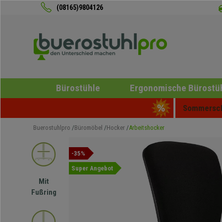
(08165)9804126
Bürostühle
Ergonomische Bürostü
Sommerschl
Buerostuhlpro
Büromöbel
Hocker
Arbeitshocker
-35%
Super Angebot
Mit
Fußring