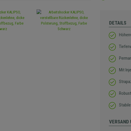
DETAILS
Höhenv
Tiefen
Perma
Mit In
Strapaz
Robust
Stabil
VERSAND 