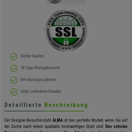
Qualität des Stuhls bin
ich absolut begeistert, er
sieht richtig hochwertig
aus und das beste: man
sitzt darin auch wirklich
gut! Die Sitzfläche, eine
Art straffes aber auch
elastisches Gewebe passt
sich der
Körperbewegung an.
Klare Kaufempfehlung!
Sicher kaufen
30 Tage Rückgaberecht
Ihre Bürospezialisten
Viele zufriedene Kunden
Detaillierte
Beschreibung
Der Designer-Besucherstuhl
ALMA
ist das perfekte Modell, wenn Sie auf
der Suche nach einem qualitativ hochwertigen Stuhl sind.
Das schicke