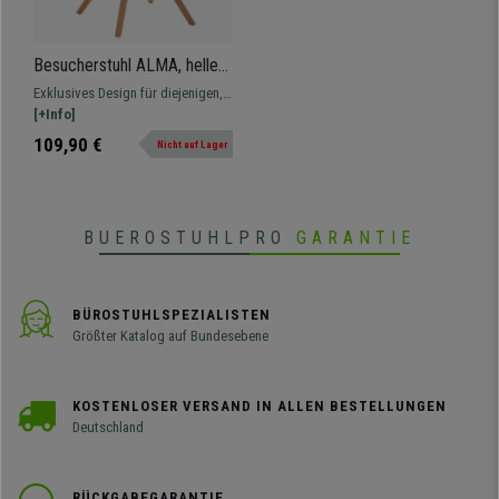
Besucherstuhl ALMA, helle
massive Holzstuhlbeine,
Exklusives Design für diejenigen,
Sitzbezug aus Kunstleder,
für die Komfort an erster Stelle
[+Info]
Gestell mit Stoffbezug,
steht, ohne auf Design zu
109,90 €
Nicht auf Lager
Farbe Schwarz
verzichten. Erstklassige
Endfertigung und makellose Optik.
Für Sie und Ihre Besucher.
BUEROSTUHLPRO
GARANTIE
BÜROSTUHLSPEZIALISTEN
Größter Katalog auf Bundesebene
KOSTENLOSER VERSAND IN ALLEN BESTELLUNGEN
Deutschland
RÜCKGABEGARANTIE