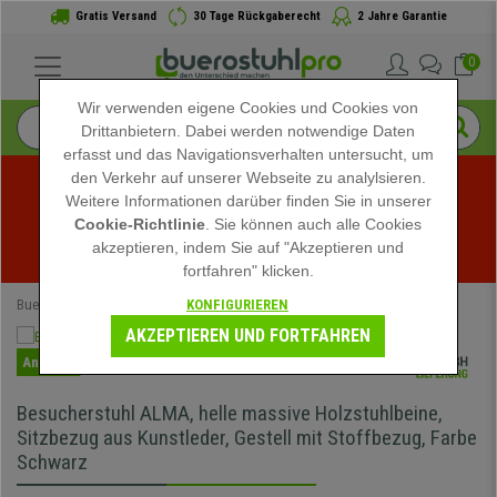
Gratis Versand
30 Tage Rückgaberecht
2 Jahre Garantie
0
Wir verwenden eigene Cookies und Cookies von
Drittanbietern. Dabei werden notwendige Daten
erfasst und das Navigationsverhalten untersucht, um
den Verkehr auf unserer Webseite zu analylsieren.
Weitere Informationen darüber finden Sie in unserer
Sommerschlussverkauf bei buerostuhlpro! Exklusive 
Cookie-Richtlinie
. Sie können auch alle Cookies
akzeptieren, indem Sie auf "Akzeptieren und
Rabatte für kurze Zeit - 
Aktion ansehen
 -
fortfahren" klicken.
KONFIGURIEREN
Buerostuhlpro
Bürostühle
Konferenzstühle
AKZEPTIEREN UND FORTFAHREN
Angebot
Besucherstuhl ALMA, helle massive Holzstuhlbeine,
Sitzbezug aus Kunstleder, Gestell mit Stoffbezug, Farbe
Schwarz