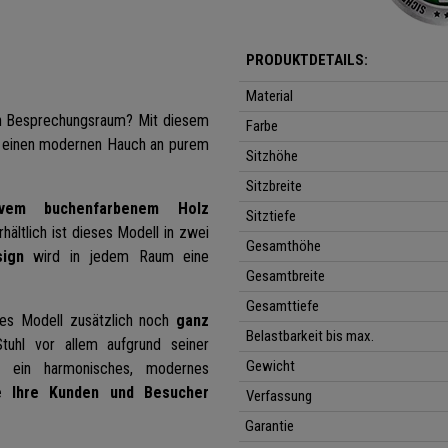
PRODUKTDETAILS:
Material
ren Besprechungsraum? Mit diesem
Farbe
 einen modernen Hauch an purem
Sitzhöhe
Sitzbreite
vem buchenfarbenem Holz
Sitztiefe
ältlich ist dieses Modell in zwei
Gesamthöhe
ign
wird in jedem Raum eine
Gesamtbreite
Gesamttiefe
ses Modell zusätzlich noch
ganz
Belastbarkeit bis max.
uhl vor allem aufgrund seiner
Gewicht
n ein harmonisches, modernes
e Ihre Kunden und Besucher
Verfassung
Garantie