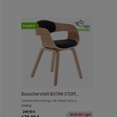
Angebot
Besucherstuhl BUTAN STOFF,
exklusives Design, Holzgestell in
Schönes Retro-Design, mit feinem Holz in
Buchenfarben, Farbe Schwarz
Buchenfarben und hochwertigem Stoff. Zum
[+Info]
Verlieben.
249,90 €
Nicht auf Lager