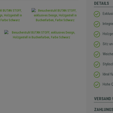
DETAILS
Exklus
Integr
Holzge
Sitz u
Weiche
Stylis
Ideal f
Hohe Qu
VERSAND 
ZAHLUNG