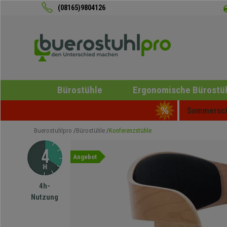
(08165)9804126
Bürostühle
Ergonomische Bürostü
Sommerschl
Buerostuhlpro
Bürostühle
Konferenzstühle
Angebot
4h-
Nutzung