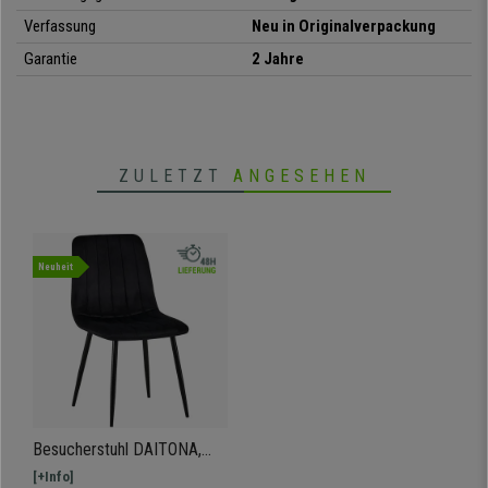
Verfassung
Neu in Originalverpackung
Garantie
2 Jahre
ZULETZT
ANGESEHEN
Neuheit
Besucherstuhl DAITONA,
bequem und modern, aus
[+Info]