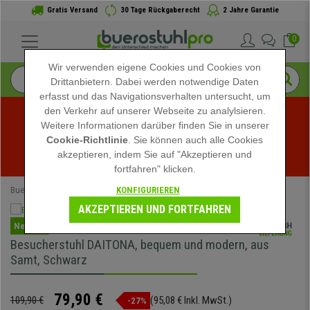
Gratis Versand
30 Tage Rückgaberecht
2 Jahre Garantie
0
Wir verwenden eigene Cookies und Cookies von
Drittanbietern. Dabei werden notwendige Daten
erfasst und das Navigationsverhalten untersucht, um
den Verkehr auf unserer Webseite zu analylsieren.
Weitere Informationen darüber finden Sie in unserer
Sommerschlussverkauf bei buerostuhlpro! Exklusive 
Cookie-Richtlinie
. Sie können auch alle Cookies
akzeptieren, indem Sie auf "Akzeptieren und
Rabatte für kurze Zeit - 
Aktion ansehen
 -
fortfahren" klicken.
KONFIGURIEREN
Buerostuhlpro
Büromöbel
Besucherstühle
AKZEPTIEREN UND FORTFAHREN
Neuheit
Besucherstuhl DAITONA, bequem und modern, aus
Samt, Schwarz
79,90 €
109,90 €
(95,08 € Inkl. MwSt.)
-27%