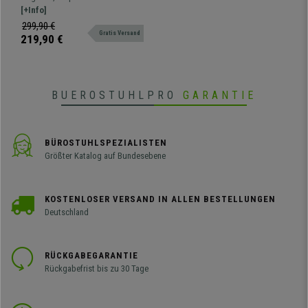
Stuhl mit komfortablem und
[+Info]
widerstandsfähigem Design.
299,90 €
Gratis Versand
Gepolstert mit Kunstleder in
219,90 €
verschiedenen Farben und mit
sichtbaren Nähten.
BUEROSTUHLPRO
GARANTIE
BÜROSTUHLSPEZIALISTEN
Größter Katalog auf Bundesebene
KOSTENLOSER VERSAND IN ALLEN BESTELLUNGEN
Deutschland
RÜCKGABEGARANTIE
Rückgabefrist bis zu 30 Tage