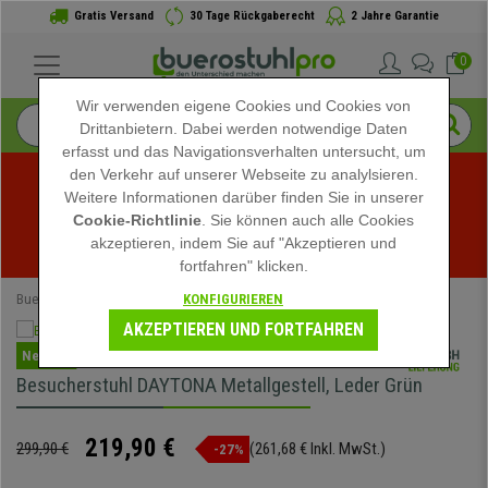
Gratis Versand
30 Tage Rückgaberecht
2 Jahre Garantie
0
Wir verwenden eigene Cookies und Cookies von
Drittanbietern. Dabei werden notwendige Daten
erfasst und das Navigationsverhalten untersucht, um
den Verkehr auf unserer Webseite zu analylsieren.
Weitere Informationen darüber finden Sie in unserer
Sommerschlussverkauf bei buerostuhlpro! Exklusive 
Cookie-Richtlinie
. Sie können auch alle Cookies
akzeptieren, indem Sie auf "Akzeptieren und
Rabatte für kurze Zeit - 
Aktion ansehen
 -
fortfahren" klicken.
KONFIGURIEREN
Buerostuhlpro
Bürostühle
Konferenzstühle
AKZEPTIEREN UND FORTFAHREN
Neuheit
Besucherstuhl DAYTONA Metallgestell, Leder Grün
219,90 €
299,90 €
(261,68 € Inkl. MwSt.)
-27%