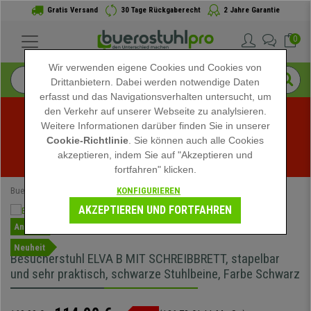
Gratis Versand
30 Tage Rückgaberecht
2 Jahre Garantie
0
Wir verwenden eigene Cookies und Cookies von
Drittanbietern. Dabei werden notwendige Daten
erfasst und das Navigationsverhalten untersucht, um
den Verkehr auf unserer Webseite zu analylsieren.
Weitere Informationen darüber finden Sie in unserer
Sommerschlussverkauf bei buerostuhlpro! Exklusive 
Cookie-Richtlinie
. Sie können auch alle Cookies
akzeptieren, indem Sie auf "Akzeptieren und
Rabatte für kurze Zeit - 
Aktion ansehen
 -
fortfahren" klicken.
KONFIGURIEREN
Buerostuhlpro
Bürostühle
Konferenzstühle
AKZEPTIEREN UND FORTFAHREN
Angebot
Neuheit
Besucherstuhl ELVA B MIT SCHREIBBRETT, stapelbar
und sehr praktisch, schwarze Stuhlbeine, Farbe Schwarz