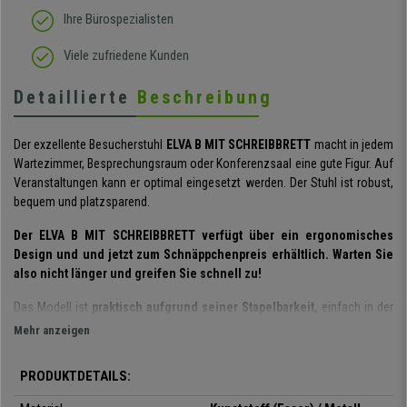
Ihre Bürospezialisten
Viele zufriedene Kunden
Detaillierte
Beschreibung
Der exzellente Besucherstuhl
ELVA B MIT SCHREIBBRETT
macht in jedem
Wartezimmer, Besprechungsraum oder Konferenzsaal eine gute Figur. Auf
Veranstaltungen kann er optimal eingesetzt werden. Der Stuhl ist robust,
bequem und platzsparend.
Der ELVA B MIT SCHREIBBRETT verfügt über ein ergonomisches
Design und und jetzt zum Schnäppchenpreis erhältlich. Warten Sie
also nicht länger und greifen Sie schnell zu!
Das Modell ist
praktisch aufgrund seiner Stapelbarkeit,
einfach in der
Handhabung und wird
teilmontiert geliefert.
Außerdem verfügt es über
Mehr anzeigen
ein integriertes und äußerst
praktisches Schreibbrett.
PRODUKTDETAILS:
Die Lamellenkonstruktion verleiht dem Stuhl
Stil und Eleganz.
Der Sitz
und die Rückenlehne sind sehr widerstandsfähig und flexibel. Ihre Kunden