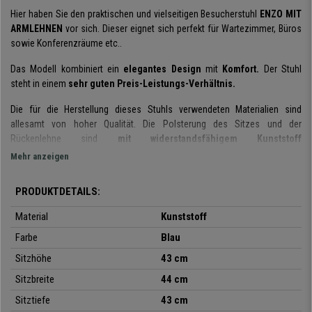
Hier haben Sie den praktischen und vielseitigen Besucherstuhl
ENZO MIT
ARMLEHNEN
vor sich. Dieser eignet sich perfekt für Wartezimmer, Büros
sowie Konferenzräume etc..
Das Modell kombiniert ein
elegantes Design
mit
Komfort.
Der Stuhl
steht in einem
sehr guten Preis-Leistungs-Verhältnis.
Die für die Herstellung dieses Stuhls verwendeten Materialien sind
allesamt von hoher Qualität. Die Polsterung des Sitzes und der
Rückenlehne sind
mit widerstandsfähigem Kunststoff
bezogen.
Zusätzlich ist die
Rückenlehne perforiert
und somit
Mehr anzeigen
luftdurchlässig. Das
Stuhlgestell und die vier Stuhlfüße sind aus
verchromten Stahl.
Zusätzlich verfügt dieser Stuhl über
Armlehnen
, auf
PRODUKTDETAILS:
die Sie sich bequem abstützen können.
Material
Kunststoff
Bei dem ENZO MIT ARMLEHNEN handelt es sich um ein sehr
praktisches
Farbe
Blau
und vielfältiges Modell.
Der Stuhl kann bei Meetings für Kunden, in
Wartezimmern für Besucher sowie in Büroempfängen, auf Konferenzen
Sitzhöhe
43 cm
oder bei sonstigen Veranstaltungen genutzt werden.
Sitzbreite
44 cm
Darüber hinaus ist der Stuhl
in mehreren Farben erhältlich,
sodass Sie
Sitztiefe
43 cm
diejenige auswählen können, die Ihnen am besten gefällt und am besten