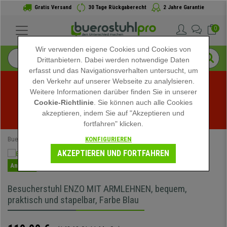
Gratis Versand
30 Tage Rückgaberecht
2 Jahre Garantie
0
Wir verwenden eigene Cookies und Cookies von
Drittanbietern. Dabei werden notwendige Daten
erfasst und das Navigationsverhalten untersucht, um
den Verkehr auf unserer Webseite zu analylsieren.
Weitere Informationen darüber finden Sie in unserer
Sommerschlussverkauf bei buerostuhlpro! Exklusive 
Cookie-Richtlinie
. Sie können auch alle Cookies
akzeptieren, indem Sie auf "Akzeptieren und
Rabatte für kurze Zeit - 
Aktion ansehen
 -
fortfahren" klicken.
KONFIGURIEREN
Buerostuhlpro
Bürostühle
Konferenzstühle
AKZEPTIEREN UND FORTFAHREN
Angebot
Besucherstuhl ENZO MIT ARMLEHNEN, bequem,
praktisch und stapelbar, Farbe Blau