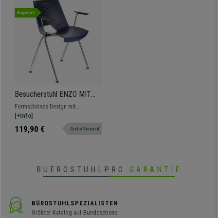
Angebot
Besucherstuhl ENZO MIT
ARMLEHNEN, bequem,
Formschönes Design mit
praktisch und stapelbar,
praktischer und leichter
[+Info]
Farbe Blau
Handhabung. In verschiedenen
119,90 €
Gratis Versand
Farben und Versionen erhältlich
BUEROSTUHLPRO
GARANTIE
BÜROSTUHLSPEZIALISTEN
Größter Katalog auf Bundesebene