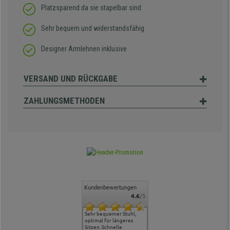
Platzsparend da sie stapelbar sind
Sehr bequem und widerstandsfähig
Designer Armlehnen inklusive
VERSAND UND RÜCKGABE
ZAHLUNGSMETHODEN
Kundenbewertungen
4.6
/5
ontakt und
Alles gut geklappt
Sehr bequemer Stuhl,
Lieferung: es ging schnell
Der Stuhl 
, hat uns
optimal für längeres
und die Ware war
ergonomis
en.
Sitzen. Schnelle
ordentlich verpackt und
Ordnung, r