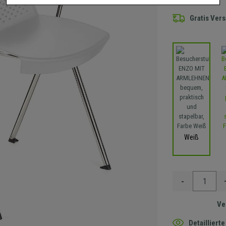
Gratis Ver
Weiß
-
Ve
Detaillier