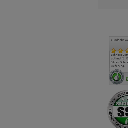
Kundenbewe
Freundlicher Kontakt und
Alles gut geklappt
Sehr bequeme
günstige Preise, hat uns
optimal für 
sehr gut gefallen.
Sitzen. Schne
Lieferung.