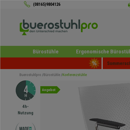
(08165)9804126
Bürostühle
Ergonomische Bürostü
Sommerschl
Buerostuhlpro
Bürostühle
Konferenzstühle
Angebot
4h-
Nutzung