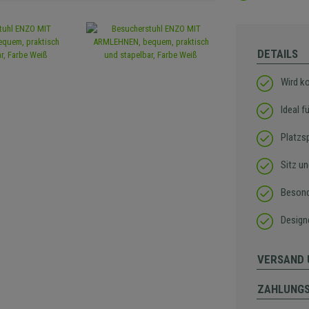
DETAILS
Wird k
Ideal f
Platzs
Sitz u
Besond
Design
VERSAND 
ZAHLUNG