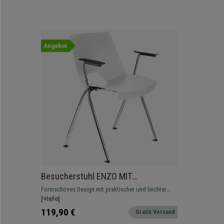
Angebot
Besucherstuhl ENZO MIT
ARMLEHNEN, bequem, praktisch und
Formschönes Design mit praktischer und leichter
stapelbar, Farbe Weiß
Handhabung. In verschiedenen Farben und
[+Info]
Versionen erhältlich.
119,90 €
Gratis Versand