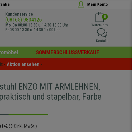
rantie
Mein Konto
Kundenservice
0
(08165) 9804126
Mo-Do
08:00-13:30 u. 14:30-18:00 Uhr
Warenkorb
Fr
08:00-13:30 u. 14:30-17:00 Uhr
Kontakt
romöbel
SOMMERSCHLUSSVERKAUF
t - 
Aktion ansehen
 -
rstuhl ENZO MIT ARMLEHNEN,
praktisch und stapelbar, Farbe
(142,68 € Inkl. MwSt.)