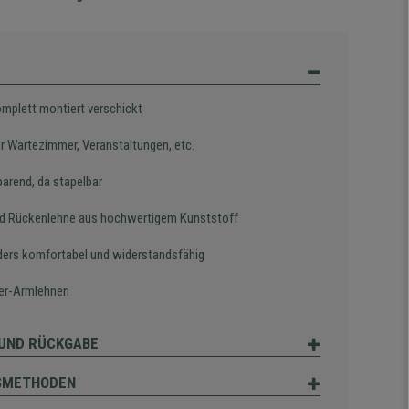
omplett montiert verschickt
ür Wartezimmer, Veranstaltungen, etc.
parend, da stapelbar
nd Rückenlehne aus hochwertigem Kunststoff
ers komfortabel und widerstandsfähig
er-Armlehnen
UND RÜCKGABE
SMETHODEN