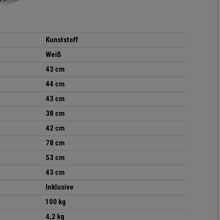
Kunststoff
Weiß
43 cm
44 cm
43 cm
38 cm
42 cm
78 cm
53 cm
43 cm
Inklusive
100 kg
4,2 kg