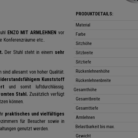
PRODUKTDETAILS:
Material
uhl
ENZO MIT ARMLEHNEN
vor
Farbe
wie Konferenzräume etc..
Sitzhöhe
t.
Der Stuhl steht in einem
sehr
Sitzbreite
Sitztiefe
Rückenlehnenhöhe
 sind allesamt von hoher Qualität.
iderstandsfähigem Kunststoff
Rückenlehnenbreite
rt
und somit luftdurchlässig.
Gesamthöhe
hromten Stahl.
Zusätzlich verfügt
Gesamtbreite
ützen können.
Gesamttiefe
ehr
praktisches und vielfältiges
Armlehnen
ezimmern für Besucher sowie in
Belastbarkeit bis max.
altungen genutzt werden.
Gewicht