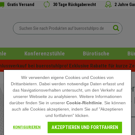
Gratis Versand
30 Tage Rückgaberecht
2 Jahre Ga
hle
Konferenzstühle
Bürotische
Bü
ussverkauf bei buerostuhlpro! Exklusive Rabatte für kurze Zei
Wir verwenden eigene Cookies und Cookies von
Drittanbietern. Dabei werden notwendige Daten erfasst und
Besuche
das Navigationsverhalten untersucht, um den Verkehr auf
bequem, 
unserer Webseite zu analylsieren. Weitere Informationen
darüber finden Sie in unserer
Cookie-Richtlinie
. Sie können
Weiß
auch alle Cookies akzeptieren, indem Sie auf "Akzeptieren
und fortfahren" klicken.
AKZEPTIEREN UND FORTFAHREN
119,90 €
KONFIGURIEREN