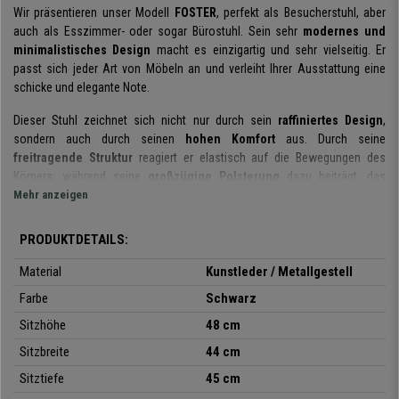
Wir präsentieren unser Modell
FOSTER
, perfekt als Besucherstuhl, aber
auch als Esszimmer- oder sogar Bürostuhl. Sein sehr
modernes und
minimalistisches Design
macht es einzigartig und sehr vielseitig. Er
passt sich jeder Art von Möbeln an und verleiht Ihrer Ausstattung eine
schicke und elegante Note.
Dieser Stuhl zeichnet sich nicht nur durch sein
raffiniertes Design
,
sondern auch durch seinen
hohen Komfort
aus. Durch seine
freitragende Struktur
reagiert er elastisch auf die Bewegungen des
Körpers, während seine
großzügige Polsterung
dazu beiträgt, das
stundenlange Sitzen auf diesem einzigartigen Möbelstück angenehm zu
Mehr anzeigen
gestalten.
PRODUKTDETAILS:
Die Polsterung des Stuhls ist aus
hochwertigem angenehmem
Kunstleder
, widerstandsfähig und pflegeleicht. Das Gestell ist aus
Material
Kunstleder / Metallgestell
massivem verchromtem Metall
. Die Füße sind mit rutschfesten
Farbe
Schwarz
Schutzpolstern ausgestattet, die für eine hervorragende Sitzstabilität
sorgen und Ihren Boden vor Kratzern schützen.
Sitzhöhe
48 cm
Sitzbreite
44 cm
Die
Reinigung und Wartung dieses Stuhls
ist sehr einfach: Bentuzen
Sie ein feuchtes Tuch oder einen mit einem speziellen Aufsatz
Sitztiefe
45 cm
ausgestatteten Staubsauger.