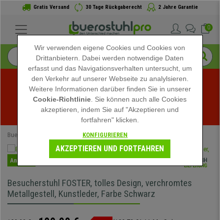
Gratis Versand
30 Tage Rückgaberecht
2 Jahre Garantie
0
Wir verwenden eigene Cookies und Cookies von
Drittanbietern. Dabei werden notwendige Daten
erfasst und das Navigationsverhalten untersucht, um
den Verkehr auf unserer Webseite zu analylsieren.
Weitere Informationen darüber finden Sie in unserer
Sommerschlussverkauf bei buerostuhlpro! Exklusive 
Cookie-Richtlinie
. Sie können auch alle Cookies
akzeptieren, indem Sie auf "Akzeptieren und
Rabatte für kurze Zeit - 
Aktion ansehen
 -
fortfahren" klicken.
KONFIGURIEREN
Buerostuhlpro
Bürostühle
Bürostühle Schwarz
AKZEPTIEREN UND FORTFAHREN
Angebot
Besucherstuhl FOSTER, tolles Design, verchromtes
Metallgestell, Kunstleder, Farbe Schwarz