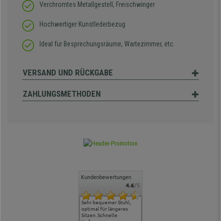
Verchromtes Metallgestell, Freischwinger
Hochwertiger Kunstlederbezug
Ideal für Besprechungsräume, Wartezimmer, etc.
VERSAND UND RÜCKGABE
ZAHLUNGSMETHODEN
Kundenbewertungen
4.6
/5
ontakt und
Alles gut geklappt
Sehr bequemer Stuhl,
Lieferung: es ging schnell
Der Stuhl 
, hat uns
optimal für längeres
und die Ware war
ergonomis
en.
Sitzen. Schnelle
ordentlich verpackt und
Ordnung, r