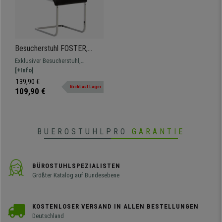
Besucherstuhl FOSTER,
tolles Design, verchromtes
Exklusiver Besucherstuhl,
Metallgestell, Kunstleder,
modernes und elegantes Design.
[+Info]
Farbe Schwarz
Bequeme Polsterung, verchromtes
139,90 €
Nicht auf Lager
Metallgestell, Freischwinger
109,90 €
BUEROSTUHLPRO
GARANTIE
BÜROSTUHLSPEZIALISTEN
Größter Katalog auf Bundesebene
KOSTENLOSER VERSAND IN ALLEN BESTELLUNGEN
Deutschland