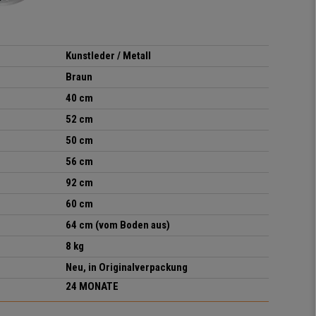
Kunstleder / Metall
Braun
40 cm
52 cm
50 cm
56 cm
92 cm
60 cm
64 cm (vom Boden aus)
8 kg
Neu, in Originalverpackung
24 MONATE