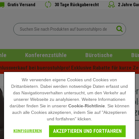
Gratis Versand
30 Tage Rückgaberecht
2 Jahre Ga
hle
Konferenzstühle
Bürotische
Bü
ussverkauf bei buerostuhlpro! Exklusive Rabatte für kurze Zei
Wir verwenden eigene Cookies und Cookies von
Drittanbietern. Dabei werden notwendige Daten erfasst und
Besucher
das Navigationsverhalten untersucht, um den Verkehr auf
dicke Po
unserer Webseite zu analylsieren. Weitere Informationen
darüber finden Sie in unserer
Cookie-Richtlinie
. Sie können
Lederbez
auch alle Cookies akzeptieren, indem Sie auf "Akzeptieren
und fortfahren" klicken.
AKZEPTIEREN UND FORTFAHREN
149,90 €
KONFIGURIEREN