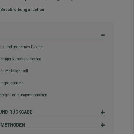
te Beschreibung ansehen
tes und modernes Design
rtiger Kunstlederbezug
es Metallgestell
Sitzpolsterung
assige Fertigungsmaterialien
UND RÜCKGABE
SMETHODEN