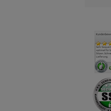
Kundenbewe
Freundlicher Kontakt und
Alles gut geklappt
Sehr bequeme
günstige Preise, hat uns
optimal für 
sehr gut gefallen.
Sitzen. Schne
Lieferung.