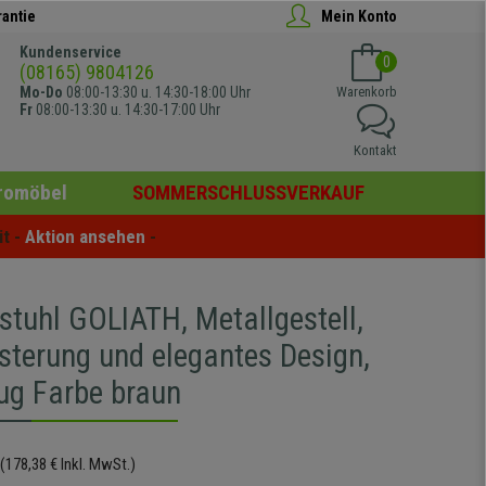
rantie
Mein Konto
Kundenservice
0
(08165) 9804126
Mo-Do
08:00-13:30 u. 14:30-18:00 Uhr
Warenkorb
Fr
08:00-13:30 u. 14:30-17:00 Uhr
Kontakt
romöbel
SOMMERSCHLUSSVERKAUF
t - 
Aktion ansehen
 -
stuhl GOLIATH, Metallgestell,
lsterung und elegantes Design,
ug Farbe braun
(178,38 € Inkl. MwSt.)