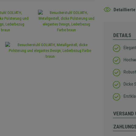
Detaillier
DETAILS
Elegan
Hochwe
Robust
Dicke 
Erstkl
VERSAND 
ZAHLUNG