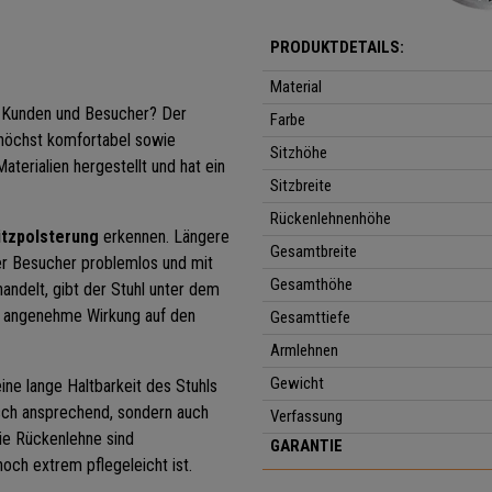
PRODUKTDETAILS:
Material
e Kunden und Besucher? Der
Farbe
 höchst komfortabel sowie
Sitzhöhe
aterialien hergestellt und hat ein
Sitzbreite
Rückenlehnenhöhe
tzpolsterung
erkennen. Längere
Gesamtbreite
r Besucher problemlos und mit
Gesamthöhe
andelt, gibt der Stuhl unter dem
nd angenehme Wirkung auf den
Gesamttiefe
Armlehnen
Gewicht
eine lange Haltbarkeit des Stuhls
isch ansprechend, sondern auch
Verfassung
die Rückenlehne sind
GARANTIE
ch extrem pflegeleicht ist.