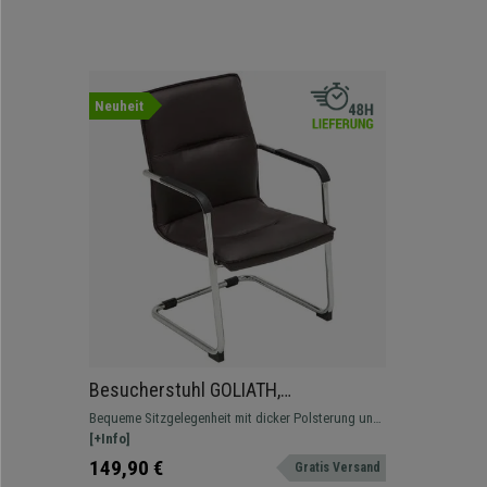
Neuheit
Besucherstuhl GOLIATH,
Metallgestell, dicke Polsterung und
Bequeme Sitzgelegenheit mit dicker Polsterung und
elegantes Design, Lederbezug Farbe
hochwertigem Kunstlederbezug. Freischwinger.
[+Info]
braun
149,90 €
Gratis Versand