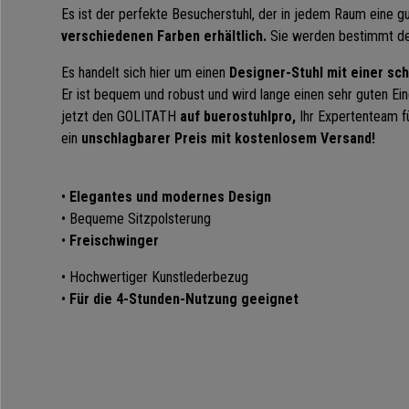
Es ist der perfekte Besucherstuhl, der in jedem Raum eine gu
verschiedenen Farben erhältlich.
Sie werden bestimmt den
Es handelt sich hier um einen
Designer-Stuhl mit einer sc
Er ist bequem und robust und wird lange einen sehr guten Ei
jetzt den GOLITATH
auf
buerostuhlpro
,
Ihr Expertenteam f
ein
unschlagbarer Preis mit kostenlosem Versand!
•
Elegantes und modernes Design
• Bequeme Sitzpolsterung
•
Freischwinger
• Hochwertiger Kunstlederbezug
•
Für die 4-Stunden-Nutzung geeignet