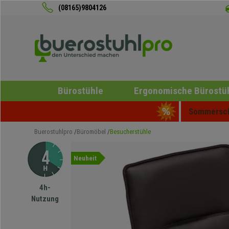
(08165)9804126
Bürostühle
Ergonomische Bürostü
Sommerschl
Buerostuhlpro
Büromöbel
Besucherstühle
Neuheit
4h-
Nutzung