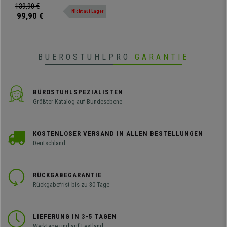
Farbe Gelb
angenehm weichem Samtbezug
139,90 €
Nicht auf Lager
99,90 €
BUEROSTUHLPRO
GARANTIE
BÜROSTUHLSPEZIALISTEN
Größter Katalog auf Bundesebene
KOSTENLOSER VERSAND IN ALLEN BESTELLUNGEN
Deutschland
RÜCKGABEGARANTIE
Rückgabefrist bis zu 30 Tage
LIEFERUNG IN 3-5 TAGEN
Werktage und auf Festland