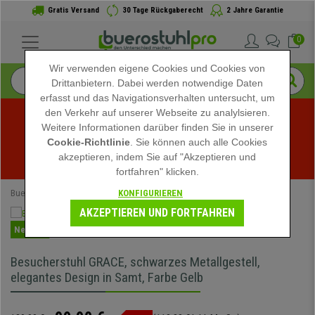
Gratis Versand
30 Tage Rückgaberecht
2 Jahre Garantie
0
Wir verwenden eigene Cookies und Cookies von
Drittanbietern. Dabei werden notwendige Daten
erfasst und das Navigationsverhalten untersucht, um
den Verkehr auf unserer Webseite zu analylsieren.
Weitere Informationen darüber finden Sie in unserer
Sommerschlussverkauf bei buerostuhlpro! Exklusive 
Cookie-Richtlinie
. Sie können auch alle Cookies
akzeptieren, indem Sie auf "Akzeptieren und
Rabatte für kurze Zeit - 
Aktion ansehen
 -
fortfahren" klicken.
KONFIGURIEREN
Buerostuhlpro
Konferenzstühle
AKZEPTIEREN UND FORTFAHREN
Neuheit
Besucherstuhl GRACE, schwarzes Metallgestell,
elegantes Design in Samt, Farbe Gelb