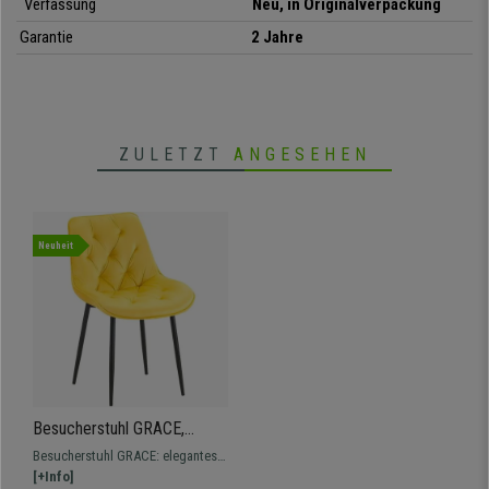
• Robustes schwarzes Metallgestell
Verfassung
Neu, in Originalverpackung
• In vielen Farben erhältlich
Garantie
2 Jahre
ZULETZT
ANGESEHEN
Neuheit
Besucherstuhl GRACE,
schwarzes Metallgestell,
Besucherstuhl GRACE: elegantes,
elegantes Design in Samt,
funktionelles Design, mit
[+Info]