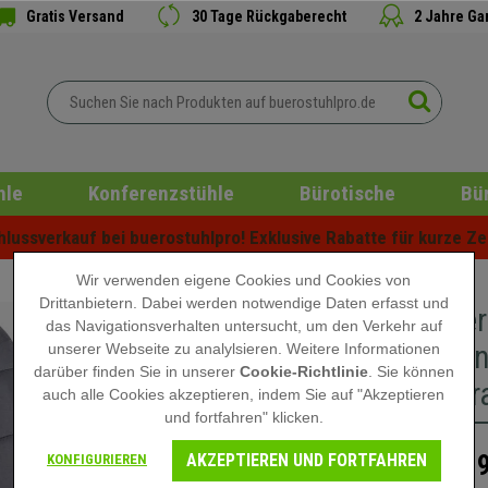
Gratis Versand
30 Tage Rückgaberecht
2 Jahre Ga
hle
Konferenzstühle
Bürotische
Bü
ussverkauf bei buerostuhlpro! Exklusive Rabatte für kurze Zei
Wir verwenden eigene Cookies und Cookies von
Drittanbietern. Dabei werden notwendige Daten erfasst und
Besucher
das Navigationsverhalten untersucht, um den Verkehr auf
Stuhlbein
unserer Webseite zu analylsieren. Weitere Informationen
darüber finden Sie in unserer
Cookie-Richtlinie
. Sie können
Farbe Gr
auch alle Cookies akzeptieren, indem Sie auf "Akzeptieren
und fortfahren" klicken.
AKZEPTIEREN UND FORTFAHREN
139
KONFIGURIEREN
159,90 €