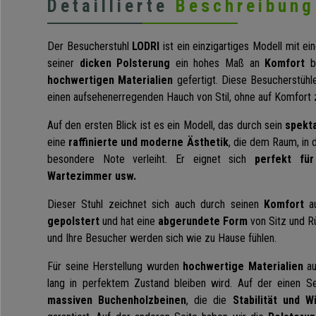
Detaillierte
Beschreibung
Der Besucherstuhl
LODRI
ist ein einzigartiges Modell mit e
seiner
dicken Polsterung
ein hohes Maß an
Komfort
bi
hochwertigen Materialien
gefertigt. Diese Besucherstühle
einen aufsehenerregenden Hauch von Stil, ohne auf Komfort 
Auf den ersten Blick ist es ein Modell, das durch sein
spekt
eine
raffinierte und moderne Ästhetik
, die dem Raum, in d
besondere Note verleiht. Er eignet sich
perfekt fü
Wartezimmer
usw.
Dieser Stuhl zeichnet sich auch durch seinen
Komfort
au
gepolstert
und hat eine
abgerundete Form
von Sitz und Rü
und Ihre Besucher werden sich wie zu Hause fühlen.
Für seine Herstellung wurden
hochwertige Materialien
au
lang in perfektem Zustand bleiben wird. Auf der einen S
massiven Buchenholzbeinen
, die die
Stabilität und W