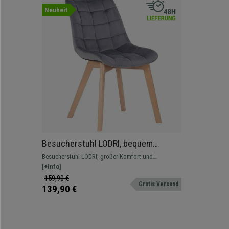
Neuheit
Besucherstuhl LODRI, bequem
gepolstert, Stuhlbeine aus Holz,
Besucherstuhl LODRI, großer Komfort und
stilvoller Samtbezug, Farbe Grau
durchdachtes Design. Er verleiht Ihrem Büro,
[+Info]
Arbeitsplatz, Wartezimmert etc. einen Hauch von Stil
159,90 €
Gratis Versand
139,90 €