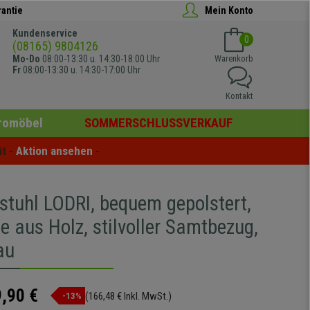
rantie
Mein Konto
Kundenservice
0
(08165) 9804126
Mo-Do
08:00-13:30 u. 14:30-18:00 Uhr
Warenkorb
Fr
08:00-13:30 u. 14:30-17:00 Uhr
Kontakt
romöbel
SOMMERSCHLUSSVERKAUF
t - 
Aktion ansehen
 -
stuhl LODRI, bequem gepolstert,
e aus Holz, stilvoller Samtbezug,
au
,90 €
(166,48 € Inkl. MwSt.)
-13%