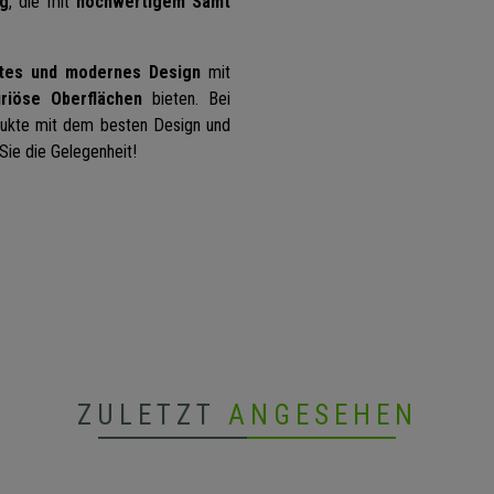
ng
, die mit
hochwertigem Samt
tes und modernes Design
mit
uriöse Oberflächen
bieten. Bei
dukte mit dem besten Design und
Sie die Gelegenheit!
ZULETZT
ANGESEHEN