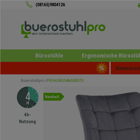
(08165)9804126
Bürostühle
Ergonomische Bürostü
Sommerschl
Buerostuhlpro
FRÜHLINGSANGEBOTE
Neuheit
4h-
Nutzung