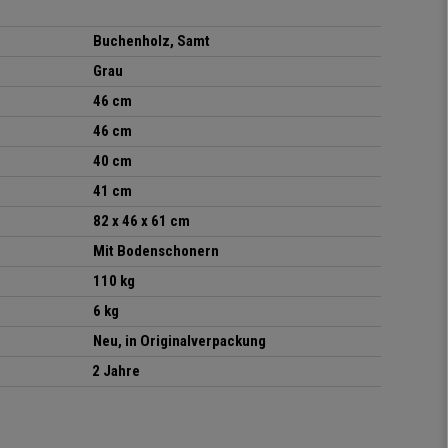
Buchenholz, Samt
Grau
46 cm
46 cm
40 cm
41 cm
82 x 46 x 61 cm
Mit Bodenschonern
110 kg
6 kg
Neu, in Originalverpackung
2 Jahre