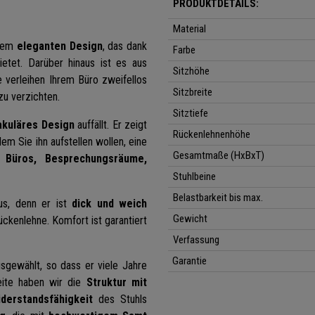
PRODUKTDETAILS:
Material
inem
eleganten Design
, das dank
Farbe
etet. Darüber hinaus ist es aus
Sitzhöhe
 verleihen Ihrem Büro zweifellos
Sitzbreite
zu verzichten.
Sitztiefe
akuläres Design
auffällt. Er zeigt
Rückenlehnenhöhe
em Sie ihn aufstellen wollen, eine
Gesamtmaße (HxBxT)
r Büros, Besprechungsräume,
Stuhlbeine
Belastbarkeit bis max.
s, denn er ist
dick und weich
Gewicht
ckenlehne. Komfort ist garantiert
Verfassung
Garantie
sgewählt, so dass er viele Jahre
eite haben wir die
Struktur mit
iderstandsfähigkeit
des Stuhls