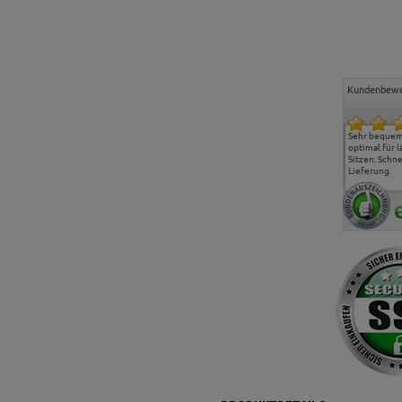
Kundenbewe
Freundlicher Kontakt und
Alles gut geklappt
Sehr bequeme
günstige Preise, hat uns
optimal für 
sehr gut gefallen.
Sitzen. Schne
Lieferung.