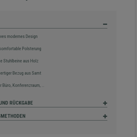
ives modernes Design
 komfortable Polsterung
e Stuhlbeine aus Holz
rtiger Bezug aus Samt
ür Büro, Konferenzraum, ...
UND RÜCKGABE
SMETHODEN