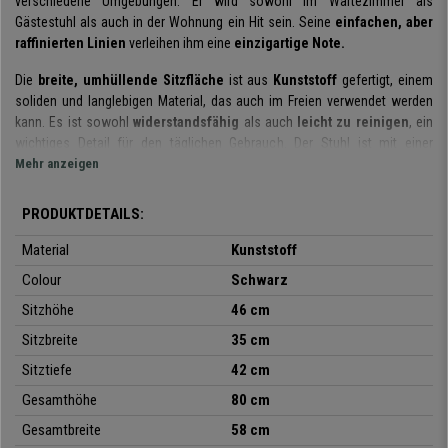
verschiedene Umgebungen: Er wird sowohl im Wartezimmer als
Gästestuhl als auch in der Wohnung ein Hit sein. Seine
einfachen, aber
raffinierten Linien
verleihen ihm eine
einzigartige Note.
Die
breite, umhüllende Sitzfläche
ist aus
Kunststoff
gefertigt, einem
soliden und langlebigen Material, das auch im Freien verwendet werden
kann. Es ist sowohl
widerstandsfähig
als auch
leicht zu reinigen
, ein
wichtiges Detail für den täglichen Gebrauch. Der Stuhl ist mit einer
Rückenlehne und Armlehnen
Mehr anzeigen
für
bequemes
Sitzen ausgestattet.
Design und Zweckmäßigkeit
gehen bei diesem Modell eine perfekte
Verbindung ein.
PRODUKTDETAILS:
Das
Gestell
besteht aus
pulverbeschichtetem Stahl
, ist also
langlebig
Material
Kunststoff
und stabil und kann bis zu 120 kg tragen. Die Beine sind außerdem mit
Colour
Schwarz
kratzfesten und rutschfesten Füßen ausgestattet.
Sitzhöhe
46 cm
Wie auf den verschiedenen Fotos zu sehen ist, ist dieses Modell
in
Sitzbreite
35 cm
vielen schönen Farben erhältlich
, so dass Sie diejenige auswählen
können, die am besten zu den anderen Möbeln in Ihrem Raum passt.
Sitztiefe
42 cm
Gesamthöhe
80 cm
Also,
worauf warten Sie noch?
Bei buerostuhlpro bieten wir Ihnen dieses
Modell zu einem
super günstigen Preis
an
.
Lassen Sie es sich nicht
Gesamtbreite
58 cm
entgehen!