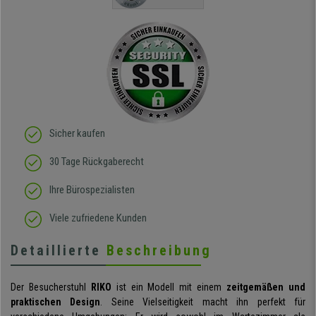
Qualität des Stuhls bin
ich absolut begeistert, er
sieht richtig hochwertig
aus und das beste: man
sitzt darin auch wirklich
gut! Die Sitzfläche, eine
Art straffes aber auch
elastisches Gewebe passt
sich der
Körperbewegung an.
Klare Kaufempfehlung!
Sicher kaufen
30 Tage Rückgaberecht
Ihre Bürospezialisten
Viele zufriedene Kunden
Detaillierte
Beschreibung
Der Besucherstuhl
RIKO
ist ein Modell mit einem
zeitgemäßen und
praktischen Design
. Seine Vielseitigkeit macht ihn perfekt für