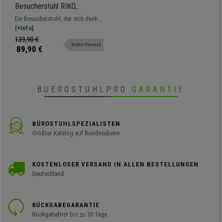
Besucherstuhl RIKO,
modernes Design, bequem
Ein Besucherstuhl, der sich dank
und elegant, Kunststoff,
seines modernen, minimalistischen
[+Info]
Schwarz
Designs sowohl für zu Hause als
139,90 €
Gratis Versand
auch für das Büro eignet. In
89,90 €
verschiedenen Farben erhältlich.
BUEROSTUHLPRO
GARANTIE
BÜROSTUHLSPEZIALISTEN
Größter Katalog auf Bundesebene
KOSTENLOSER VERSAND IN ALLEN BESTELLUNGEN
Deutschland
RÜCKGABEGARANTIE
Rückgabefrist bis zu 30 Tage