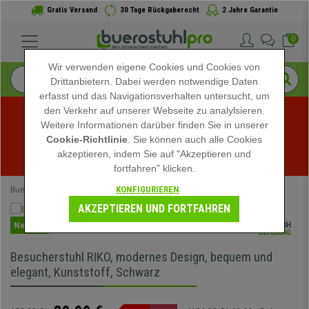
Gratis Versand
30 Tage Rückgaberecht
2 Jahre Garantie
0
Wir verwenden eigene Cookies und Cookies von
Drittanbietern. Dabei werden notwendige Daten
erfasst und das Navigationsverhalten untersucht, um
den Verkehr auf unserer Webseite zu analylsieren.
Weitere Informationen darüber finden Sie in unserer
Sommerschlussverkauf bei buerostuhlpro! Exklusive 
Cookie-Richtlinie
. Sie können auch alle Cookies
akzeptieren, indem Sie auf "Akzeptieren und
Rabatte für kurze Zeit - 
Aktion ansehen
 -
fortfahren" klicken.
KONFIGURIEREN
Buerostuhlpro
Büromöbel
Besucherstühle
AKZEPTIEREN UND FORTFAHREN
Neuheit
Besucherstuhl RIKO, modernes Design, bequem und
elegant, Kunststoff, Schwarz