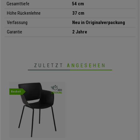
Gesamttiefe
54 cm
Höhe Rückenlehne
37 cm
•
Erhältlich in verschiedenen Farben
Verfassung
Neu in Originalverpackung
• Praktisches und modernes Design
Garantie
2 Jahre
•
Bequeme Armlehnen
• Gestell aus Stahl
•
Bequem und stabil
ZULETZT
ANGESEHEN
Neuheit