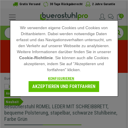
Gratis Versand
30 Tage Rückgaberecht
2 Jahre Garantie
0
Wir verwenden eigene Cookies und Cookies von
Drittanbietern. Dabei werden notwendige Daten
erfasst und das Navigationsverhalten untersucht, um
den Verkehr auf unserer Webseite zu analylsieren.
Weitere Informationen darüber finden Sie in unserer
Sommerschlussverkauf bei buerostuhlpro! Exklusive 
Cookie-Richtlinie
. Sie können auch alle Cookies
akzeptieren, indem Sie auf "Akzeptieren und
Rabatte für kurze Zeit - 
Aktion ansehen
 -
fortfahren" klicken.
KONFIGURIEREN
Buerostuhlpro
Bürostühle
Konferenzstühle
AKZEPTIEREN UND FORTFAHREN
Angebot
Neuheit
Besucherstuhl ROMEL LEDER MIT SCHREIBBRETT,
bequeme Polsterung, stapelbar, schwarze Stuhlbeine,
Farbe Grün