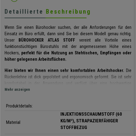
Detaillierte
Beschreibung
Wenn Sie einen Bürohocker suchen, der alle Anforderungen für den
Einsatz im Büro erfüllt, dann sind Sie bei diesem Modell genau richtig.
Unser
BÜROHOCKER ATLAS STOFF
vereint alle Vorteile eines
funktionstüchtigen Bürostuhls mit der angemessenen Höhe eines
Hockers,
perfekt für die Nutzung an Stehtischen, Empfängen oder
höher gelegenen Arbeitsflächen.
Hier bieten wir Ihnen einen sehr komfortablen Arbeitshocker.
Die
Rückenlehne ist dick gepolstert und ergonomisch geformt. Sie ist sehr
komfortabel in der Anwendung und verfügt über eine hochwertige
Polsterung. Die weiche Polsterung ist gleichzeitig formstabil und bietet
Mehr anzeigen
somit eine angenehme Sitzerfahrung, Müdigkeit wird vermieden und der
Rücken optimal gestützt. Die
Rückenlehne ist tiefenverstellbar
und
Produktdetails:
kann leicht und bequem an den Nutzer angepasst werden.
INJEKTIONSSCHAUMSTOFF (60
Die Polsterung mit
Injektionsschaumstoff
mit einer Dichte von
60
KG/M³), STRAPAZIERFÄHIGER
Material
kg/m³
macht das Sitzen viel bequemer. Dieser Schaumstoff wird in eine
STOFFBEZUG
geschlossene Gußform gespritzt, so dass jedes Stück seine
exakte