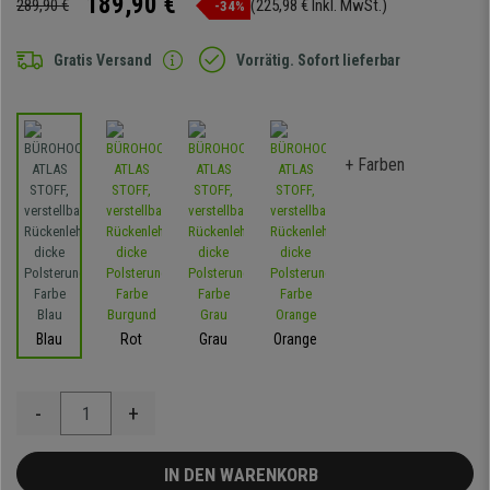
189,90 €
289,90 €
(225,98 € Inkl. MwSt.)
-34%
Gratis Versand
Vorrätig. Sofort lieferbar
+ Farben
Blau
Rot
Grau
Orange
-
+
IN DEN WARENKORB