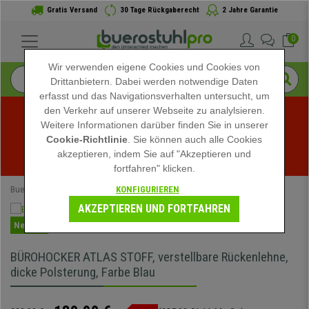
Gratis Versand
30 Tage Rückgaberecht
2 Jahre Garantie
0
Wir verwenden eigene Cookies und Cookies von
Drittanbietern. Dabei werden notwendige Daten
erfasst und das Navigationsverhalten untersucht, um
den Verkehr auf unserer Webseite zu analylsieren.
Weitere Informationen darüber finden Sie in unserer
Sommerschlussverkauf bei buerostuhlpro! Exklusive 
Cookie-Richtlinie
. Sie können auch alle Cookies
akzeptieren, indem Sie auf "Akzeptieren und
Rabatte für kurze Zeit - 
Aktion ansehen
 -
fortfahren" klicken.
KONFIGURIEREN
Buerostuhlpro
Büromöbel
Hocker
Arbeitshocker
AKZEPTIEREN UND FORTFAHREN
Neuheit
BÜROHOCKER ATLAS STOFF, verstellbare Rückenlehne,
dicke Polsterung, Farbe Blau