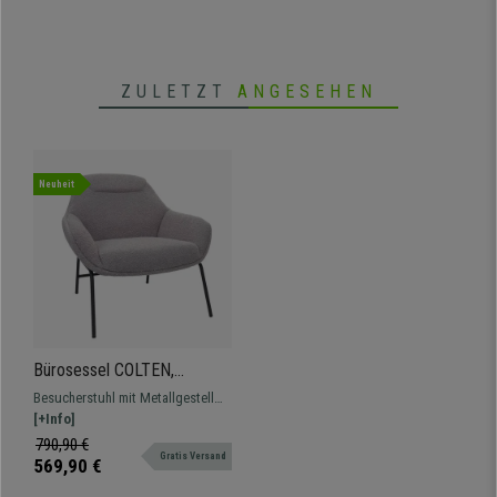
ZULETZT
ANGESEHEN
Neuheit
Bürosessel COLTEN,
bequeme Polsterung,
Besucherstuhl mit Metallgestell
Metallgestell, Stoffbezug,
und großzügiger Polsterung. In
[+Info]
Grau
verschiedenen Farben erhältlich.
790,90 €
Gratis Versand
569,90 €