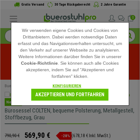
Gratis Versand
30 Tage Rückgaberecht
2 Jahre Garantie
0
Wir verwenden eigene Cookies und Cookies von
Drittanbietern. Dabei werden notwendige Daten
erfasst und das Navigationsverhalten untersucht, um
den Verkehr auf unserer Webseite zu analylsieren.
Weitere Informationen darüber finden Sie in unserer
Sommerschlussverkauf bei buerostuhlpro! Exklusive 
Cookie-Richtlinie
. Sie können auch alle Cookies
akzeptieren, indem Sie auf "Akzeptieren und
Rabatte für kurze Zeit - 
Aktion ansehen
 -
fortfahren" klicken.
KONFIGURIEREN
Buerostuhlpro
Büromöbel
Besucherstühle
AKZEPTIEREN UND FORTFAHREN
Neuheit
Bürosessel COLTEN, bequeme Polsterung, Metallgestell,
Stoffbezug, Grau
569,90 €
790,90 €
(678,18 € Inkl. MwSt.)
-28%