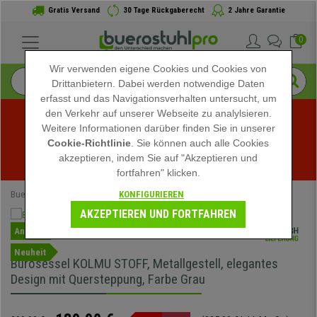
Gratis Versand
30 Tage Rückgaberecht
2 Jahre Garantie
0
Wir verwenden eigene Cookies und Cookies von
Drittanbietern. Dabei werden notwendige Daten
erfasst und das Navigationsverhalten untersucht, um
den Verkehr auf unserer Webseite zu analylsieren.
Weitere Informationen darüber finden Sie in unserer
Sommerschlussverkauf bei buerostuhlpro! Exklusive 
Cookie-Richtlinie
. Sie können auch alle Cookies
akzeptieren, indem Sie auf "Akzeptieren und
Rabatte für kurze Zeit - 
Aktion ansehen
 -
fortfahren" klicken.
KONFIGURIEREN
Buerostuhlpro
Bürostühle
Chefsessel
AKZEPTIEREN UND FORTFAHREN
Angebot
Neuheit
Bürosessel KOLMU STOFF, Metallgestell, elegantes
Design mit Quersteppung, Farbe Grau