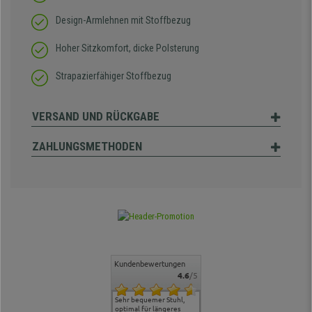
Design-Armlehnen mit Stoffbezug
Hoher Sitzkomfort, dicke Polsterung
Strapazierfähiger Stoffbezug
VERSAND UND RÜCKGABE
ZAHLUNGSMETHODEN
Kundenbewertungen
4.6
/5
ontakt und
Alles gut geklappt
Sehr bequemer Stuhl,
Lieferung: es ging schnell
Der Stuhl 
, hat uns
optimal für längeres
und die Ware war
ergonomis