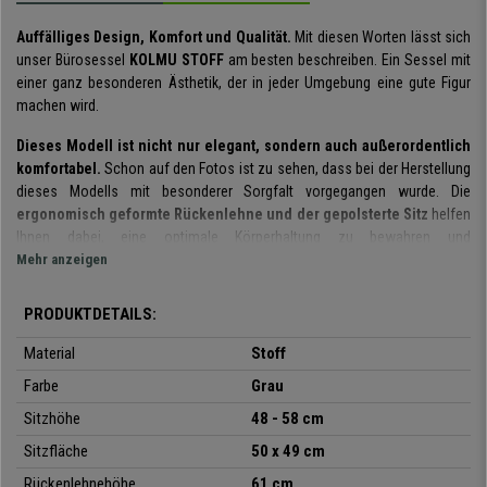
Auffälliges Design, Komfort und Qualität.
Mit diesen Worten lässt sich
unser Bürosessel
KOLMU STOFF
am besten beschreiben. Ein Sessel mit
einer ganz besonderen Ästhetik, der in jeder Umgebung eine gute Figur
machen wird.
Dieses Modell ist nicht nur elegant, sondern auch außerordentlich
komfortabel.
Schon auf den Fotos ist zu sehen, dass bei der Herstellung
dieses Modells mit besonderer Sorgfalt vorgegangen wurde. Die
ergonomisch geformte Rückenlehne und der gepolsterte Sitz
helfen
Ihnen dabei, eine optimale Körperhaltung zu bewahren und
Rückenprobleme zu vermeiden.
Mehr anzeigen
Der
strapazierfähige Stoffbezug
passt perfekt in jeden Bereich. Dieses
PRODUKTDETAILS:
Modell ist in
verschiedenen Farben
oder auch mit Lederbezug erhältlich,
sodass die für Sie passende Kombination ganz sicher mit dabei ist.
Material
Stoff
Farbe
Grau
Zur Gewährleistung einer
langen Haltbarkeit
werden für die Herstellung
dieses Bürosessels ausschließlich
hochwertige Materialien
verwendet.
Sitzhöhe
48 - 58 cm
Das
verchromte Metallfußkreuz
ist nicht nur elegant, sondern auch
Sitzfläche
50 x 49 cm
extrem robust und stabil. Auch bei den
Design-Armlehnen
werden
Komfort und Eleganz durch das verchromte Gestell und die Stoffauflagen
Rückenlehnehöhe
61 cm