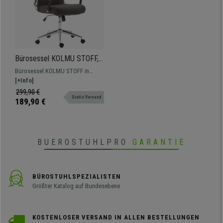
Bürosessel KOLMU STOFF,
Metallgestell, elegantes
Bürosessel KOLMU STOFF in
Design mit Quersteppung,
außergewöhnlichem Design
[+Info]
Farbe Grau
vereint hochwertige Materialien
299,90 €
Gratis Versand
mit Komfort, auch mit Lederbezug
189,90 €
erhältlich.
BUEROSTUHLPRO
GARANTIE
BÜROSTUHLSPEZIALISTEN
Größter Katalog auf Bundesebene
KOSTENLOSER VERSAND IN ALLEN BESTELLUNGEN