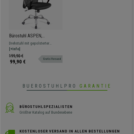
- Robustes Fußkreuz aus verchromtem Aluminium
-
Rollen für alle Bodenarten (Parkett, Fliesen usw.)
Bürostuhl ASPEN,
atmungsaktiver Netzbezug,
Drehstuhl mit gepolsterter
dichte Sitzpolsterung, Farbe
Sitzfläche, atmungsaktivem
[+Info]
Grau
Stoffbezug und hoher
199,90 €
Gratis Versand
Rückenlehne, in verschiedenen
99,90 €
Farben erhältlich.
BUEROSTUHLPRO
GARANTIE
BÜROSTUHLSPEZIALISTEN
Größter Katalog auf Bundesebene
KOSTENLOSER VERSAND IN ALLEN BESTELLUNGEN