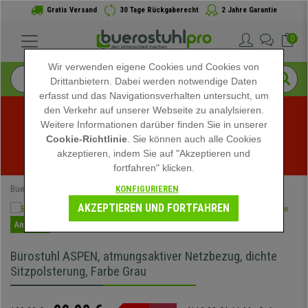
Gratis Versand
30 Tage Rückgaberecht
2 Jahre Garantie
0
Wir verwenden eigene Cookies und Cookies von
Drittanbietern. Dabei werden notwendige Daten
erfasst und das Navigationsverhalten untersucht, um
den Verkehr auf unserer Webseite zu analylsieren.
Weitere Informationen darüber finden Sie in unserer
Sommerschlussverkauf bei buerostuhlpro! Exklusive 
Cookie-Richtlinie
. Sie können auch alle Cookies
akzeptieren, indem Sie auf "Akzeptieren und
Rabatte für kurze Zeit - 
Aktion ansehen
 -
fortfahren" klicken.
KONFIGURIEREN
Buerostuhlpro
Bürostühle
AKZEPTIEREN UND FORTFAHREN
Angebot
Bürostuhl ASPEN, atmungsaktiver Netzbezug, dichte
Sitzpolsterung, Farbe Grau