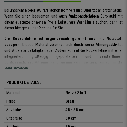
Bei unserem Modell
ASPEN
stehen
Komfort und Qualität
an erster Stelle.
Wenn Sie einen bequemen und auch funktionstüchtigen Bürostuhl mit
einem
ausgezeichneten Preis-Leistungs-Verhältnis
suchen, dann ist
dieser hier genau der Richtige für Sie.
Die Rückenlehne ist ergonomisch geformt und mit Netzstoff
bezogen.
Dieses Material zeichnet sich durch seine Atmungsaktivität
und Widerstandsfähigkeit aus. Zudem kommt die Rückenlehne mit einer
integrierten, großzügig gepolsterten und
verstellbaren
Lordosenstütze.
Mit einer Bandfixierung kann sie ganz einfach in die
richtige Position verrückt oder bei Bedarf ganz entfernt werden.
Mehr anzeigen
Ein weiteres Plus an Komfort bietet die
integrierte
PRODUKTDETAILS:
Wippmechanik
. Durch Herausziehen des Hebels wird die Wippfunktion
aktiviert und nach Einrasten des Hebels in die Ausgangsposition kehrt der
Material
Netz / Stoff
Stuhl in seinen starren Zustand zurück. Mit dieser nützlichen
Farbe
Grau
Funktion
können Sie nach Belieben zwischen den zwei Optionen
wählen
. Dadurch sorgen Sie für mehr Bewegungsfreiheit, was sich
Sitzhöhe
45 - 55 cm
wiederum positiv auf Ihre Gesundheit auswirkt.
Sitzbreite
50 cm
Anhand der Abbildungen können Sie jedes Detail dieses schicken Modells
Sitztiefe
50 cm