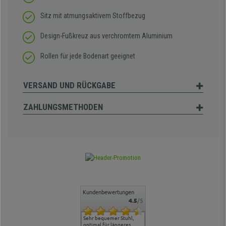
Sitz mit atmungsaktivem Stoffbezug
Design-Fußkreuz aus verchromtem Aluminium
Rollen für jede Bodenart geeignet
VERSAND UND RÜCKGABE
ZAHLUNGSMETHODEN
Kundenbewertungen
4.5
/5
ontakt und
Alles gut geklappt
Sehr bequemer Stuhl,
Lieferung: es ging schnell
Der Stuhl 
, hat uns
optimal für längeres
und die Ware war
ergonomis