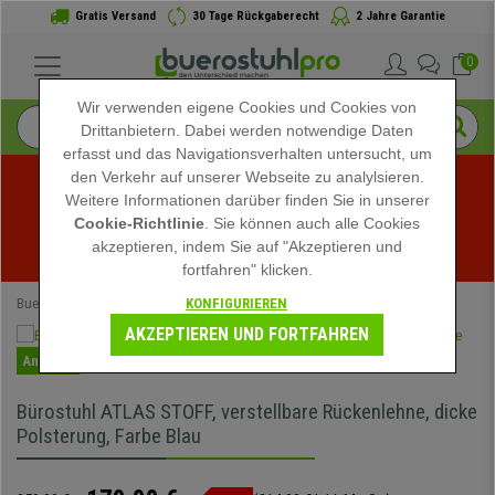
Gratis Versand
30 Tage Rückgaberecht
2 Jahre Garantie
0
Wir verwenden eigene Cookies und Cookies von
Drittanbietern. Dabei werden notwendige Daten
erfasst und das Navigationsverhalten untersucht, um
den Verkehr auf unserer Webseite zu analylsieren.
Weitere Informationen darüber finden Sie in unserer
Sommerschlussverkauf bei buerostuhlpro! Exklusive 
Cookie-Richtlinie
. Sie können auch alle Cookies
akzeptieren, indem Sie auf "Akzeptieren und
Rabatte für kurze Zeit - 
Aktion ansehen
 -
fortfahren" klicken.
KONFIGURIEREN
Buerostuhlpro
Bürostühle
Schreibtischstühle
AKZEPTIEREN UND FORTFAHREN
Angebot
Bürostuhl ATLAS STOFF, verstellbare Rückenlehne, dicke
Polsterung, Farbe Blau