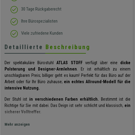
30 Tage Rückgaberecht
Ihre Bürospezialisten
Viele zufriedene Kunden
Detaillierte
Beschreibung
Der spektakuläre Bürostuhl
ATLAS STOFF
verfügt über eine
dicke
Polsterung und Designer-Armlehnen
. Er ist erhältlich zu einem
unschlagbaren Preis; billiger geht es kaum! Perfekt für das Büro auf der
Arbeit oder für Ihr Büro zuhause;
ein echtes Allround-Modell für die
intensive Nutzung.
Der Stuhl ist
in verschiedenen Farben erhältlich.
Bestimmt ist die
Richtige für Sie mit dabei. Das Deign ist sehr schlicht und klassisch,
ein
sicherer Volltreffer.
Die Rückenlehne ist dick ausgepolstert und ergonomisch geformt.
Mehr anzeigen
Die Füllung ist hochwertig. Mit diesem Stuhl werden Sie eine angenehme